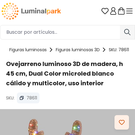
Saltar al contenido principal
Tienes 0 ar
s
Figuras luminosas
Figuras luminosas 3D
SKU: 78611
Ovejarreno luminoso 3D de madera, h
45 cm, Dual Color microled blanco
cálido y multicolor, uso interior
SKU:
78611
Omitir galería de imágenes