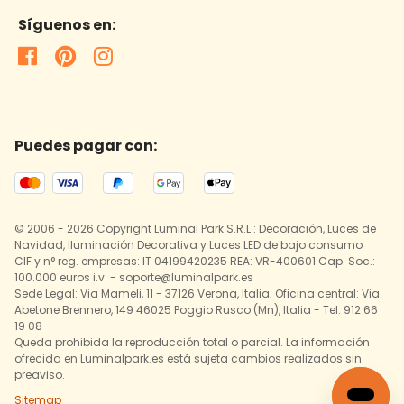
Síguenos en:
Puedes pagar con:
© 2006 - 2026 Copyright Luminal Park S.R.L.: Decoración, Luces de
Navidad, Iluminación Decorativa y Luces LED de bajo consumo
CIF y n° reg. empresas: IT 04199420235 REA: VR-400601 Cap. Soc.:
100.000 euros i.v. - soporte@luminalpark.es
Sede Legal: Via Mameli, 11 - 37126 Verona, Italia; Oficina central: Via
Abetone Brennero, 149 46025 Poggio Rusco (Mn), Italia - Tel. 912 66
19 08
Queda prohibida la reproducción total o parcial. La información
ofrecida en Luminalpark.es está sujeta cambios realizados sin
preaviso.
Sitemap