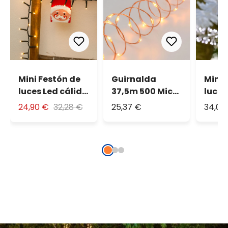
Mini Festón de
Guirnalda
Mini 
luces Led cálido
37,5m 500 Micro
luces
30m
Led extra cálido
blan
24,90 €
32,28 €
25,37 €
34,06