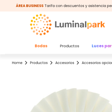
altar al contenido principal
Saltar a la búsqueda
ÁREA BUSINESS
Tarifa con descuentos y asistencia pe
Bodas
Productos
Luces par
Home
Productos
Accesorios
Accesorios opcio
Omitir galería de imágenes