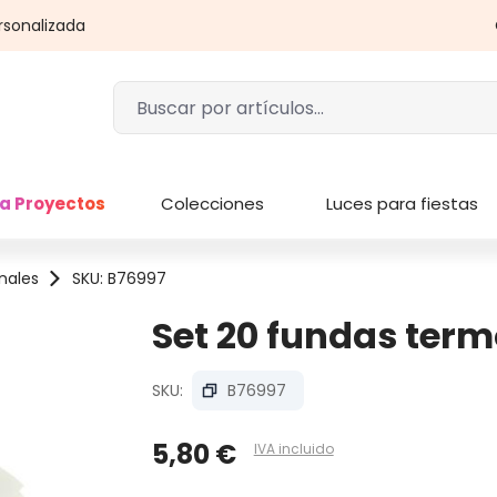
rsonalizada
a Proyectos
Colecciones
Luces para fiestas
nales
SKU: B76997
Set 20 fundas term
SKU:
B76997
5,80 €
IVA incluido