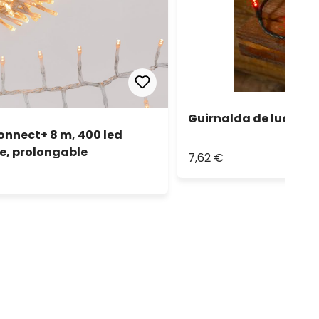
Guirnalda de luces LE
onnect+ 8 m, 400 led
e, prolongable
7,62 €