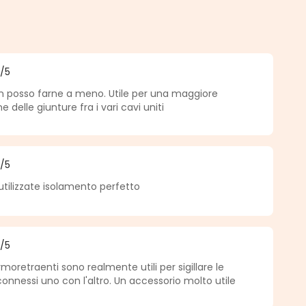
.
5
/5
medio de 5 de 5 estrellas
 posso farne a meno. Utile per una maggiore
delle giunture fra i vari cavi uniti
5
/5
medio de 5 de 5 estrellas
utilizzate isolamento perfetto
5
/5
medio de 5 de 5 estrellas
oretraenti sono realmente utili per sigillare le
connessi uno con l'altro. Un accessorio molto utile