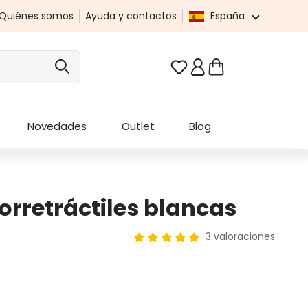
Quiénes somos
Ayuda y contactos
España
Tienes 0 artículos en t
Novedades
Outlet
Blog
orretráctiles blancas
3 valoraciones
Calificación promedio de 5 de 5 