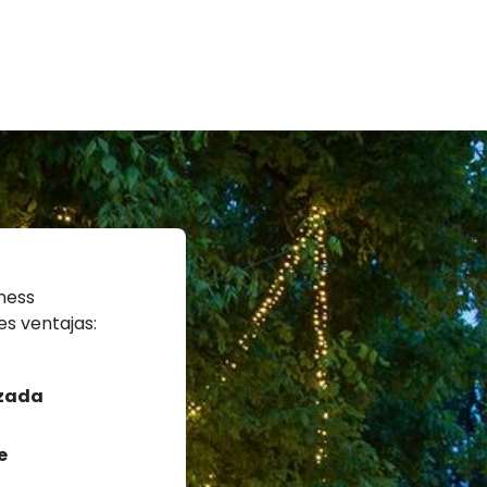
iness
es ventajas:
izada
e