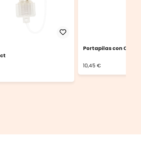
Portapilas con Contr
ct
10,45 €