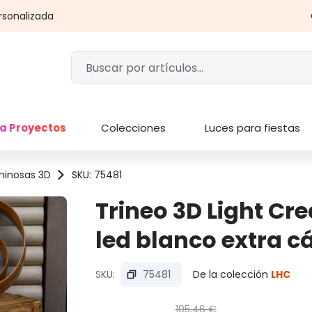
rsonalizada
a Proyectos
Colecciones
Luces para fiestas
minosas 3D
SKU: 75481
Trineo 3D Light Cr
led blanco extra c
SKU:
75481
De la colección
LHC
105,46 €