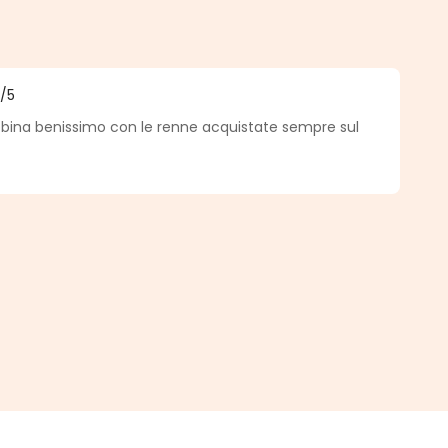
.
5
/5
medio de 5 de 5 estrellas
abbina benissimo con le renne acquistate sempre sul