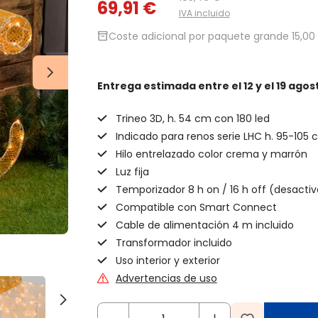
69,91 €
IVA incluido
inventory_2
Coste adicional por paquete grande 15,00 
Entrega estimada
entre el 12 y el 19 agos
Trineo 3D, h. 54 cm con 180 led
Indicado para renos serie LHC h. 95-105
Hilo entrelazado color crema y marrón
Luz fija
Temporizador 8 h on / 16 h off (desactiv
Compatible con Smart Connect
Cable de alimentación 4 m incluido
Transformador incluido
Uso interior y exterior
Advertencias de uso