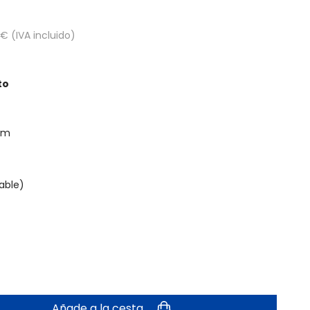
€ (IVA incluido)
to
 cm
able)
Añade a la cesta