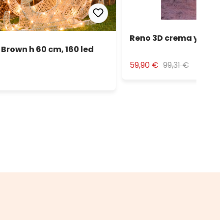
Reno 3D crema y marr
 Brown h 60 cm, 160 led
59,90 €
99,31 €