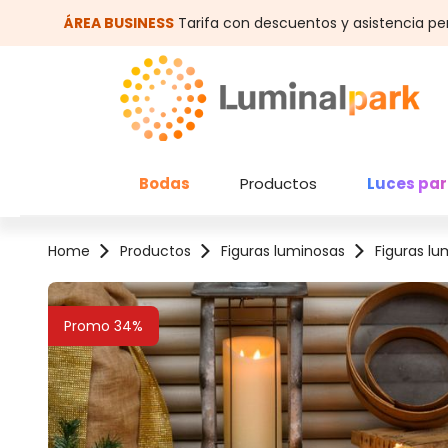
altar al contenido principal
Saltar a la búsqueda
ÁREA BUSINESS
Tarifa con descuentos y asistencia pe
Bodas
Productos
Luces par
Home
Productos
Figuras luminosas
Figuras lu
Omitir galería de imágenes
Promo 34%