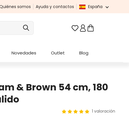
Quiénes somos
Ayuda y contactos
España
Tienes 0 artículos en t
Novedades
Outlet
Blog
eam & Brown 54 cm, 180
álido
1 valoración
Calificación promedio de 5 de 