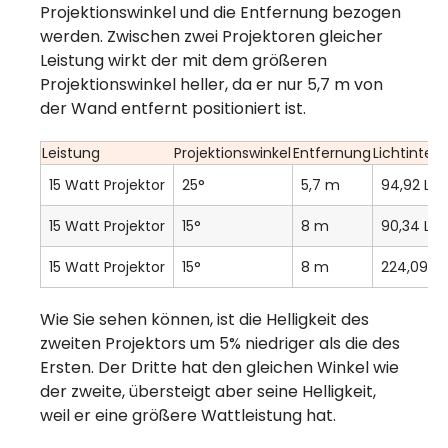
Projektionswinkel und die Entfernung bezogen
werden. Zwischen zwei Projektoren gleicher
Leistung wirkt der mit dem größeren
Projektionswinkel heller, da er nur 5,7 m von
der Wand entfernt positioniert ist.
Leistung
Projektionswinkel
Entfernung
Lichtintens
15 Watt Projektor
25°
5,7 m
94,92 Lux
15 Watt Projektor
15°
8 m
90,34 Lux
15 Watt Projektor
15°
8 m
224,09 Lu
Wie Sie sehen können, ist die Helligkeit des
zweiten Projektors um 5% niedriger als die des
Ersten. Der Dritte hat den gleichen Winkel wie
der zweite, übersteigt aber seine Helligkeit,
weil er eine größere Wattleistung hat.