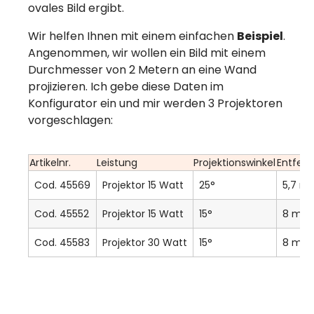
ovales Bild ergibt.
Wir helfen Ihnen mit einem einfachen
Beispiel
.
Angenommen, wir wollen ein Bild mit einem
Durchmesser von 2 Metern an eine Wand
projizieren. Ich gebe diese Daten im
Konfigurator ein und mir werden 3 Projektoren
vorgeschlagen:
Artikelnr.
Leistung
Projektionswinkel
Entfer
Cod. 45569
Projektor 15 Watt
25°
5,7 m
Cod. 45552
Projektor 15 Watt
15°
8 m
Cod. 45583
Projektor 30 Watt
15°
8 m