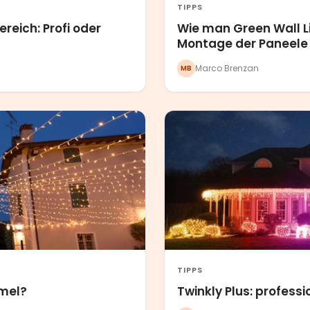
TIPPS
eich: Profi oder
Wie man Green Wall Lig
Montage der Paneele
Marco Brenzan
MB
TIPPS
mmel?
Twinkly Plus: profess