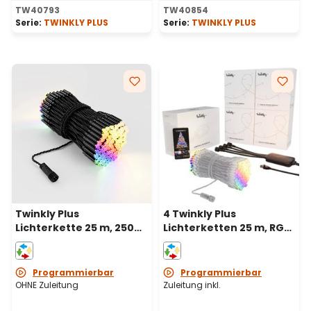
Durchschnittliche Bewertung von 5 von 5 Sternen
TW40793
TW40854
Serie:
TWINKLY PLUS
Serie:
TWINKLY PLUS
Twinkly Plus
4 Twinkly Plus
Lichterkette 25 m, 250
Lichterketten 25 m, RGB
PixelLEDs, RGB und
und warmweiß und WiFi
warmweiß, schwarzes
Ethernet Controller
Kabel
Programmierbar
Programmierbar
OHNE Zuleitung
Zuleitung inkl.