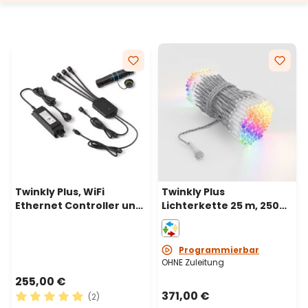
Twinkly Plus, WiFi
Twinkly Plus
Ethernet Controller und
Lichterkette 25 m, 250
Netzteil, 4 Ports
PixelLEDs, RGB und
warmweiß,
transparentes Kabel
Programmierbar
OHNE Zuleitung
255,00 €
371,00 €
(2)