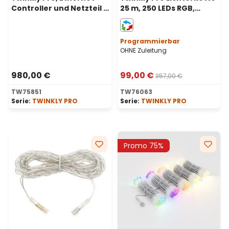
Controller und Netzteil 6
25 m, 250 LEDs RGB,
Ports, Außenbereich
grünes Kabel
Programmierbar
OHNE Zuleitung
980,00 €
99,00 €
357,00 €
TW75851
TW76063
Serie:
TWINKLY PRO
Serie:
TWINKLY PRO
Promo 75%