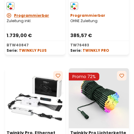
und warmweiß und WiFi
250 LEDs RGB und
Ethernet Controller
warmweiß,
transparentes Kabel
Programmierbar
Programmierbar
Zuleitung inkl.
OHNE Zuleitung
1.739,00 €
385,57 €
BTW40847
TW76483
Serie:
TWINKLY PLUS
Serie:
TWINKLY PRO
Promo 72%
Twinkly Pro, Ethernet
Twinkly Pro Lichterkette