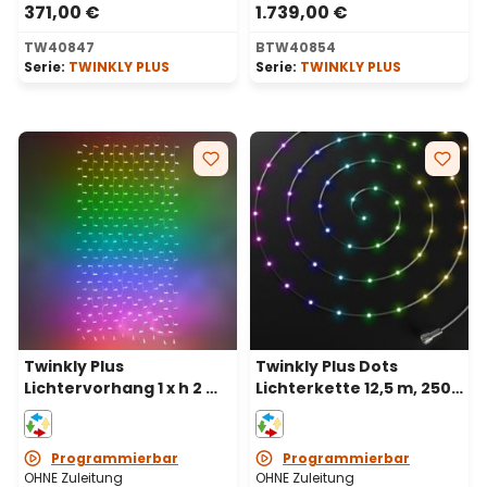
371,00 €
1.739,00 €
TW40847
BTW40854
Serie:
TWINKLY PLUS
Serie:
TWINKLY PLUS
Twinkly Plus
Twinkly Plus Dots
Lichtervorhang 1 x h 2 m,
Lichterkette 12,5 m, 250
250 PixelLEDs, RGB und
PixelLEDs, RGB und
warmweiß, schwarzes
warmweiß,
Kabel
transparentes Kabel
Programmierbar
Programmierbar
OHNE Zuleitung
OHNE Zuleitung