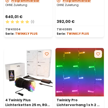
Programmierbar
Programmierbar
OHNE Zuleitung
OHNE Zuleitung
640,01 €
392,00 €
(1)
Durchschnittliche Bewertung von 5 von 5 Sternen
TW41004
TW40885
Serie:
TWINKLY PLUS
Serie:
TWINKLY PLUS
4 Twinkly Plus
Twinkly Pro
Lichterketten 25 m, RGB
Lichtervorhang 1 x h 2 m,