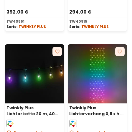
392,00 €
294,00 €
TW40861
TW40915
Serie:
TWINKLY PLUS
Serie:
TWINKLY PLUS
Twinkly Plus
Twinkly Plus
Lichterkette 20 m, 40
Lichtervorhang 0,5 x h 4
PixelLED-Glühbirnen,
m, 250 PixelLEDs, RGB
RGB und warmweiß,
und warmweiß,
schwarzes Kabel
schwarzes Kabel