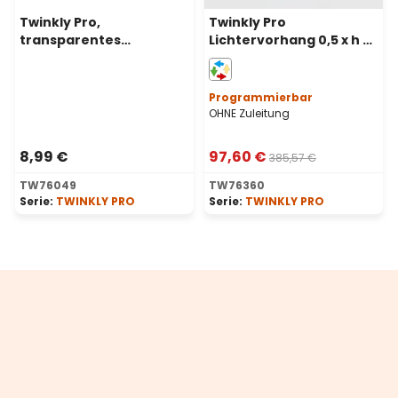
Twinkly Pro,
Twinkly Pro
transparentes
Lichtervorhang 0,5 x h 4
Verlängerungskabel 5 m
m, 250 LEDs RGB und
warmweiß,
transparentes Kabel
Programmierbar
OHNE Zuleitung
8,99 €
97,60 €
385,57 €
TW76049
TW76360
Serie:
TWINKLY PRO
Serie:
TWINKLY PRO