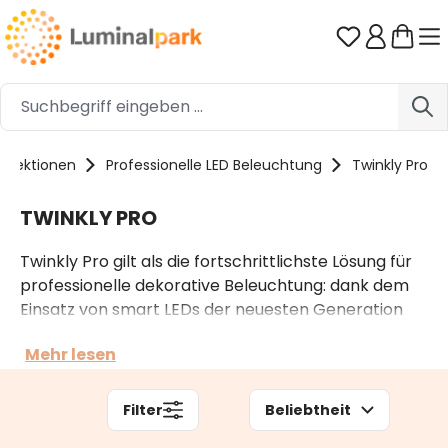
Zum Hauptinhalt springen
Du hast 0 
ollektionen
Professionelle LED Beleuchtung
Twinkly Pro
TWINKLY PRO
Twinkly Pro gilt als die fortschrittlichste Lösung für
professionelle dekorative Beleuchtung: dank dem
Einsatz von smart LEDs der neuesten Generation
und einer innovativen und leistungsstarken App für
Mehr lesen
Smartphones können spektakuläre Lichtszenen
erstellt werden, die in hohem Maße anpassbar sind.
Filter
Beliebtheit