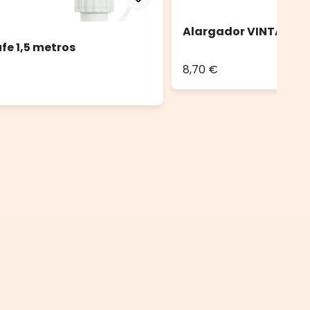
Alargador VINTAGE LE
fe 1,5 metros
8,70 €
.