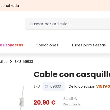
rsonalizada
a Proyectos
Colecciones
Luces para fiestas
illos
SKU: 69633
Cable con casquill
SKU:
69633
De la colección
VINTAG
34,48 €
20,90 €
IVA incluido