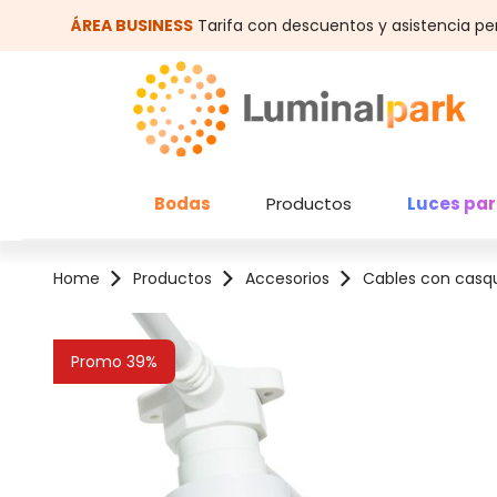
altar al contenido principal
Saltar a la búsqueda
ÁREA BUSINESS
Tarifa con descuentos y asistencia pe
Bodas
Productos
Luces par
Home
Productos
Accesorios
Cables con casqu
Omitir galería de imágenes
Promo 39%