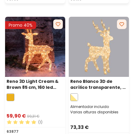
Promo 40%
Reno 3D Light Cream &
Reno Blanco 3D de
Brown 85 cm, 160 led
acrílico transparente, h
blanco extra cálido
85 cm, 120 Dual Led
blanco cálido y frío
Alimentador incluido
Varias alturas disponibles
59,90 €
99,31 €
(1)
73,33 €
Calificación promedio de 5 de 5 estrellas
63877