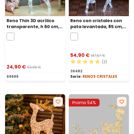
Reno Thin 3D acrílico
Reno con cristales con
transparente, h 60 cm,
pata levantada, 85 cm,
120 led blanco frío
200 led blanco frío
54,90 €
147,57 €
(2)
24,90 €
59,95 €
Calificación promedio de 5 
36482
69688
Serie:
RENOS CRISTALES
Promo 54%