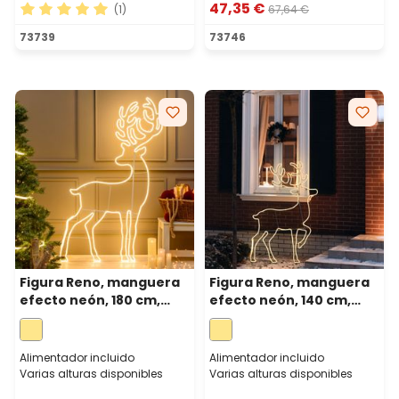
47,35 €
(1)
67,64 €
Calificación promedio de 5 de 5 estrellas
73739
73746
Figura Reno, manguera
Figura Reno, manguera
efecto neón, 180 cm,
efecto neón, 140 cm,
1560 led blanco cálido
1200 led blanco cálido
Alimentador incluido
Alimentador incluido
Varias alturas disponibles
Varias alturas disponibles