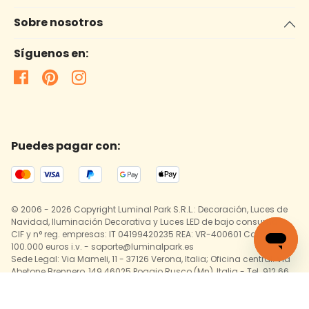
Sobre nosotros
Síguenos en:
Puedes pagar con:
© 2006 - 2026 Copyright Luminal Park S.R.L.: Decoración, Luces de
Navidad, Iluminación Decorativa y Luces LED de bajo consumo
CIF y n° reg. empresas: IT 04199420235 REA: VR-400601 Cap. Soc.:
100.000 euros i.v. - soporte@luminalpark.es
Sede Legal: Via Mameli, 11 - 37126 Verona, Italia; Oficina central: Via
Abetone Brennero, 149 46025 Poggio Rusco (Mn), Italia - Tel. 912 66
19 08
Queda prohibida la reproducción total o parcial. La información
ofrecida en Luminalpark.es está sujeta cambios realizados sin