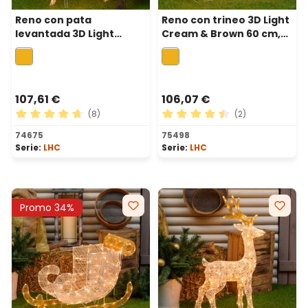
Reno con pata
Reno con trineo 3D Light
levantada 3D Light
Cream & Brown 60 cm,
Cream & Brown 105 cm,
160 led blanco extra
200 led blanco extra
cálido
cálido
107,61 €
106,07 €
(8)
(2)
Calificación promedio de 4.75 de 5 estrellas
Calificación promedio de 4.
74675
75498
Serie:
LHC
Serie:
LHC
Promo 34%