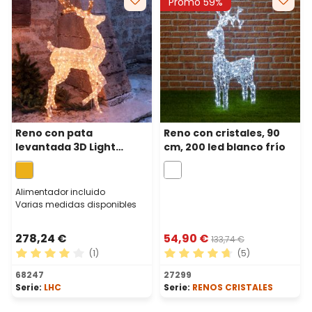
Promo 59%
Reno con pata
Reno con cristales, 90
levantada 3D Light
cm, 200 led blanco frío
Cream & Brown 160 cm,
380 led blanco extra
cálido
Alimentador incluido
Varias medidas disponibles
278,24 €
54,90 €
133,74 €
(1)
(5)
Calificación promedio de 4 de 5 estrellas
Calificación promedio de 4.
68247
27299
Serie:
LHC
Serie:
RENOS CRISTALES