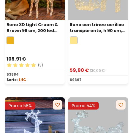
Reno 3D Light Cream &
Reno con trineo acrílico
Brown 95 cm, 200 led
transparente, h 90 cm,
blanco extra cálido
240 led blanco cálido
105,91 €
(3)
59,90 €
130,66 €
Calificación promedio de 5 de 5 estrellas
63884
Serie:
LHC
69367
Promo 58%
Promo 54%