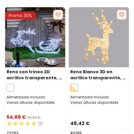
Promo 30%
Reno con trineo 2D
Reno Blanco 3D en
acrílico transparente, h
acrílico transparente, h
65 cm, 220 gotas led
65 cm, 80 Dual LED
blanco frío
blanco cálido y frío
Alimentador incluido
Alimentador incluido
Varias alturas disponibles
Varias alturas disponibles
54,88 €
78,40 €
49,42 €
(1)
Calificación promedio de 5 de 5 estrellas
73753
80195