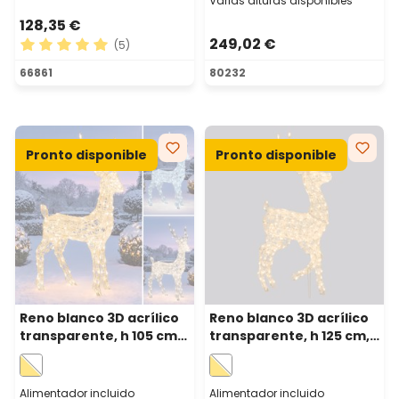
Varias alturas disponibles
128,35 €
249,02 €
(5)
Calificación promedio de 5 de 5 estrellas
66861
80232
Pronto disponible
Pronto disponible
Reno blanco 3D acrílico
Reno blanco 3D acrílico
transparente, h 105 cm,
transparente, h 125 cm,
180 Dual Led blanco
240 led Dual blanco
cálido y frío
cálido y frío
Alimentador incluido
Alimentador incluido