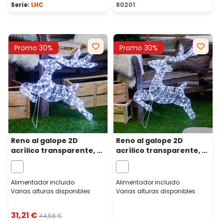
Serie:
LHC
80201
Promo 30%
Promo 30%
Reno al galope 2D
Reno al galope 2D
acrílico transparente, h
acrílico transparente, h
65 cm, 100 gotas led
80 cm, 200 gotas led
blanco frío
blanco frío
Alimentador incluido
Alimentador incluido
Varias alturas disponibles
Varias alturas disponibles
31,21 €
44,58 €