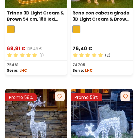
Trineo 3D Light Cream &
Reno con cabeza girada
Brown 54 cm, 180 led
3D Light Cream & Brown
blanco extra cálido
85 cm, 120 led blanco
extra cálido
69,91 €
76,40 €
105,46 €
(1)
(2)
Calificación promedio de 5 de 5 estrellas
Calificación promedio de 5 
75481
74705
Serie:
LHC
Serie:
LHC
Promo 58%
Promo 58%