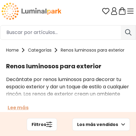
Saltar al contenido principal
Tienes 0 ar
Home
Categorías
Renos luminosos para exterior
Renos luminosos para exterior
Decántate por renos luminosos para decorar tu
espacio exterior y dar un toque de estilo a cualquier
rincón. Los renos de exterior crean un ambiente
mágico.
Lee más
Filtros
Los más vendidos