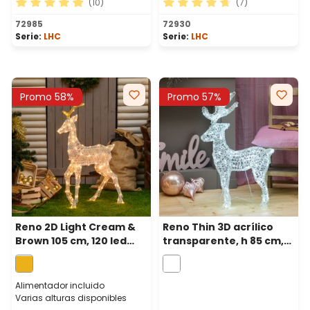
(10)
(7)
Calificación promedio de 4.9 de 5 estrellas
Calificación promedio de 4.
72985
72930
Serie:
LHC
Serie:
LHC
Promo 58%
Promo 57%
Reno 2D Light Cream &
Reno Thin 3D acrílico
Brown 105 cm, 120 led
transparente, h 85 cm,
blanco extra cálido
180 led blanco frío
Alimentador incluido
Varias alturas disponibles