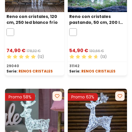
Reno con cristales, 120
Reno con cristales
cm, 250 led blanco frío
pastando, 50 cm, 200 led
blanco frío
74,90 €
54,90 €
178,32 €
130,66 €
(12)
(13)
Calificación promedio de 5 de 5 estrellas
Calificación promedio de 4.
29040
31142
Serie:
RENOS CRISTALES
Serie:
RENOS CRISTALES
Promo 58%
Promo 63%