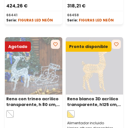
424,26 €
318,21 €
66441
66458
Serie:
FIGURAS LED NEÓN
Serie:
FIGURAS LED NEÓN
Agotado
Pronto disponible
Reno con trineo acrílico
Reno blanco 3D acrílico
transparente, h 80 cm,
transparente, h125 cm,
220 led blanco frío
240 Dual LED blanco
cálido y frío
Alimentador incluido