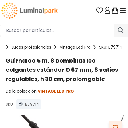
Saltar al contenido principal
Tienes 0 ar
es
Luces profesionales
Vintage Led Pro
SKU: B79714
Guirnalda 5 m, 8 bombillas led
colgantes estándar Ø 67 mm, 8 vatios
regulables, h 30 cm, prolomgable
De la colección
VINTAGE LED PRO
SKU:
B79714
Omitir galería de imágenes