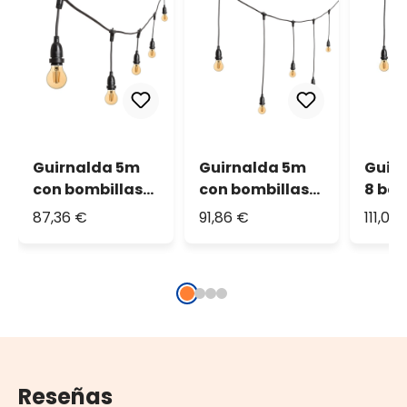
Guirnalda 5m
Guirnalda 5m
Guirn
con bombillas
con bombillas
8 bom
led colgantes
led colgantes
colg
87,36 €
91,86 €
111,04
de 4W estándar
de 4W estándar
están
Ø 60mm
Ø 60mm
mm, 8
regul
cm,
prol
Reseñas