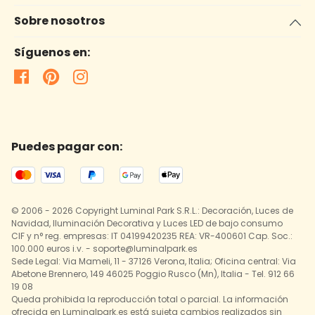
Sobre nosotros
Síguenos en:
Puedes pagar con:
© 2006 - 2026 Copyright Luminal Park S.R.L.: Decoración, Luces de
Navidad, Iluminación Decorativa y Luces LED de bajo consumo
CIF y n° reg. empresas: IT 04199420235 REA: VR-400601 Cap. Soc.:
100.000 euros i.v. - soporte@luminalpark.es
Sede Legal: Via Mameli, 11 - 37126 Verona, Italia; Oficina central: Via
Abetone Brennero, 149 46025 Poggio Rusco (Mn), Italia - Tel. 912 66
19 08
Queda prohibida la reproducción total o parcial. La información
ofrecida en Luminalpark.es está sujeta cambios realizados sin