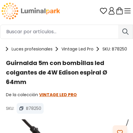
Saltar al contenido principal
Tienes 0 ar
es
Luces profesionales
Vintage Led Pro
SKU: B78250
Guirnalda 5m con bombillas led
colgantes de 4W Edison espiral Ø
64mm
De la colección
VINTAGE LED PRO
SKU:
B78250
Omitir galería de imágenes