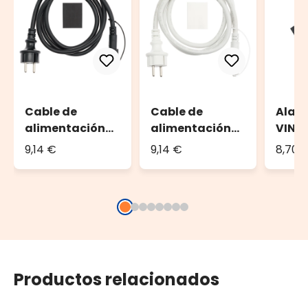
Cable de
Cable de
Alar
alimentación
alimentación
VINT
VINTAGE LED
con enchufe 1,5
PRO, 
9,14 €
9,14 €
8,70 
PRO, 1,5 m,
metros
negr
cable negro
Productos relacionados