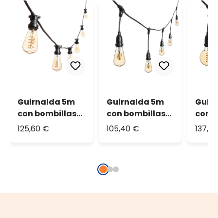
Guirnalda 5m
Guirnalda 5m
Guir
con bombillas
con bombillas
con b
led de 4W
led colgantes
led c
125,60 €
105,40 €
137,7
Edison espiral Ø
de 4W Edison Ø
de 4
64mm
64mm
espi