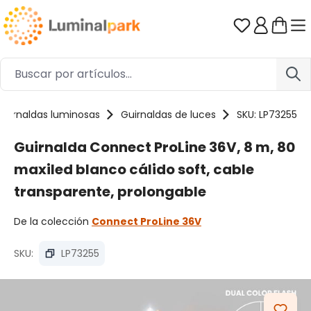
Saltar al contenido principal
Tienes 0 ar
Guirnaldas luminosas
Guirnaldas de luces
SKU: LP73255
Guirnalda Connect ProLine 36V, 8 m, 80
maxiled blanco cálido soft, cable
transparente, prolongable
De la colección
Connect ProLine 36V
SKU:
LP73255
Omitir galería de imágenes