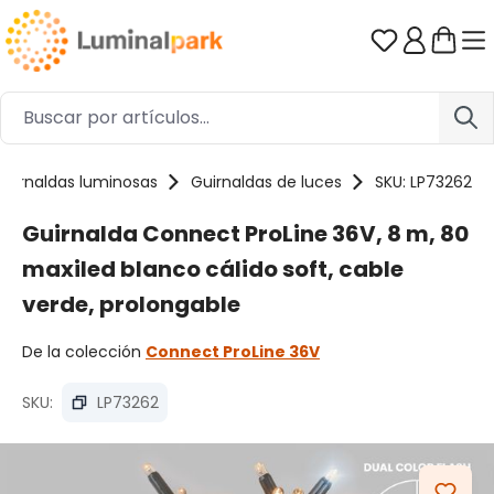
Saltar al contenido principal
Tienes 0 ar
Guirnaldas luminosas
Guirnaldas de luces
SKU: LP73262
Guirnalda Connect ProLine 36V, 8 m, 80
maxiled blanco cálido soft, cable
verde, prolongable
De la colección
Connect ProLine 36V
SKU:
LP73262
Omitir galería de imágenes