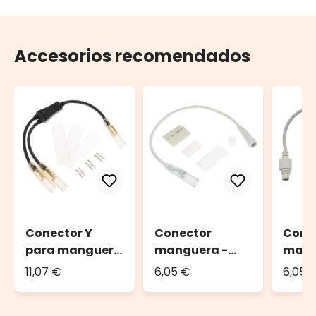
Accesorios recomendados
Conector Y
Conector
Cone
para manguera
manguera -
mang
luminosa
macho PML, 0,3
hembr
11,07 €
6,05 €
6,05 
m, cable
m, ca
blanco, IP67
blanc