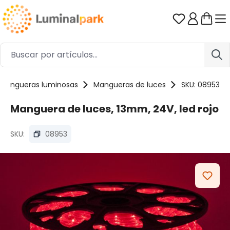
Saltar al contenido principal
Tienes 0 ar
Mangueras luminosas
Mangueras de luces
SKU: 08953
Manguera de luces, 13mm, 24V, led rojo
SKU:
08953
Omitir galería de imágenes