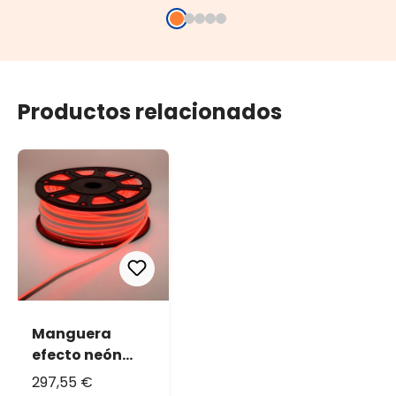
Productos relacionados
Manguera
efecto neón
doble cara,
297,55 €