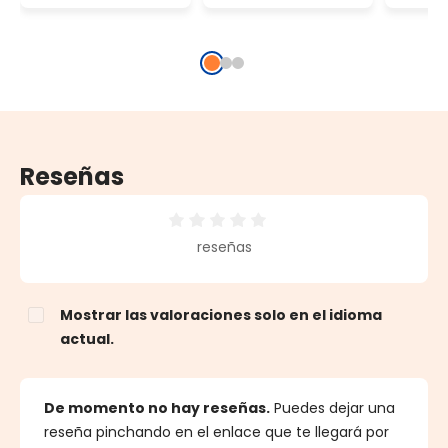
hasta 800 led,
hasta 2400 led,
hasta
12 vatios,
36 vatios,
60 va
juegos de luces
juegos de luces
juego
y luz fija, cable
y luz fija, cable
y luz 
negro
negro
negr
Reseñas
Calificación promedio de 0 de 5 estrellas
reseñas
Mostrar las valoraciones solo en el idioma
actual.
De momento no hay reseñas.
Puedes dejar una
reseña pinchando en el enlace que te llegará por