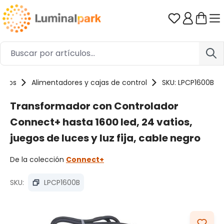
Saltar al contenido principal
Tienes 0 ar
orios
Alimentadores y cajas de control
SKU: LPCP1600B
Transformador con Controlador
Connect+ hasta 1600 led, 24 vatios,
juegos de luces y luz fija, cable negro
De la colección
Connect+
SKU:
LPCP1600B
Omitir galería de imágenes