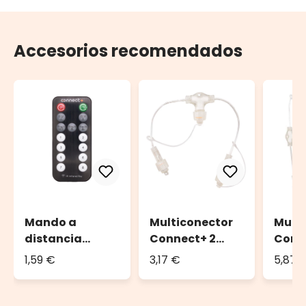
Accesorios recomendados
Mando a
Mult
Multiconector
distancia
Conn
Connect+ 2
Connect+ 15
salid
salidas, cable
1,59 €
5,87 
3,17 €
funciones
tran
transparente