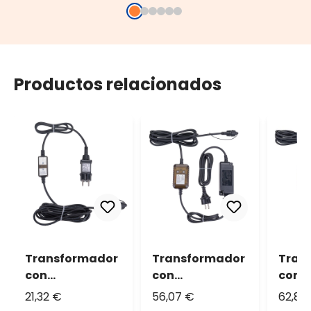
Productos relacionados
Transformador
Transformador
Tran
con
con
con
Controlador
Controlador
Cont
21,32 €
56,07 €
62,80
Connect+
Connect+
Conn