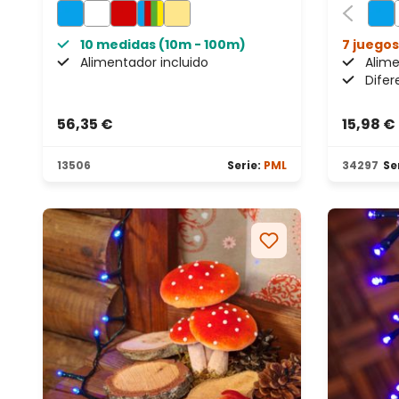
10 medidas (10m - 100m)
7 juegos 
Alimentador incluido
Alime
Difer
56,35 €
15,98 €
13506
Serie:
PML
34297
Se