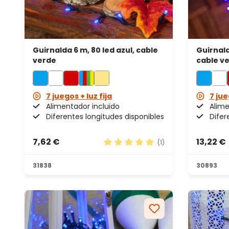
Guirnalda 6 m, 80 led azul, cable
Guirnald
verde
cable v
7 juegos + luz fija
7 jue
Alimentador incluido
Alime
Diferentes longitudes disponibles
Difer
7,62 €
13,22 €
(1)
Calificación promedio de 5 de 5
31838
30893