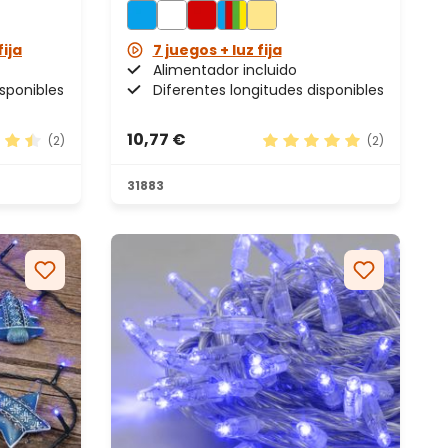
fija
7 juegos + luz fija
Alimentador incluido
isponibles
Diferentes longitudes disponibles
10,77 €
(2)
(2)
ación promedio de 4.5 de 5 estrellas
Calificación promedio de
31883