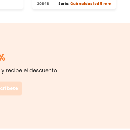
30848
Serie:
Guirnaldas led 5 mm
%
 y recibe el descuento
críbete