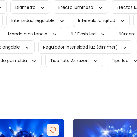
Diámetro
Efecto luminoso
Efectos 
Intensidad regulable
Intervalo longitud
Mando a distancia
N.º Flash led
Número 
olongable
Regulador intensidad luz (dimmer)
 de guirnalda
Tipo foto Amazon
Tipo led