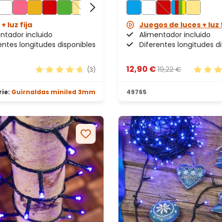
+ luz fija
Juegos de luces + luz 
ntador incluido
Alimentador incluido
entes longitudes disponibles
Diferentes longitudes d
12,90 €
19,22 €
(3)
Calificación promedio de 4.67 de 5 estrellas
Calific
rie:
Guirnaldas miniled 3mm
49765