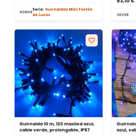
93,10 €
Calificación promedio de 4.86 de
Serie:
Guirnaldas Mini Festón
40809
de Luces
36338
Guirnalda 10 m, 120 maxiled azul,
Guirnald
cable verde, prolongable, IP67
azul, ca