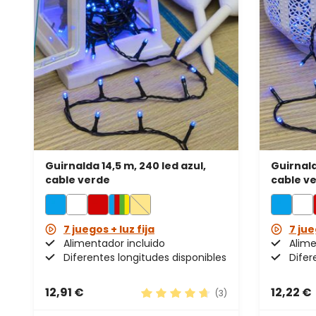
Guirnalda 14,5 m, 240 led azul,
Guirnald
cable verde
cable v
7 juegos + luz fija
7 jue
Alimentador incluido
Alime
Diferentes longitudes disponibles
Difer
12,91 €
12,22 €
(3)
Calificación promedio de 4.67 d