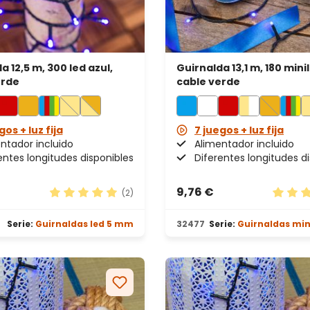
a 12,5 m, 300 led azul,
Guirnalda 13,1 m, 180 mini
erde
cable verde
gos + luz fija
7 juegos + luz fija
ntador incluido
Alimentador incluido
entes longitudes disponibles
Diferentes longitudes d
9,76 €
(2)
 estrellas
Calificación promedio de 5 de 5 estrellas
Calific
Serie:
Guirnaldas led 5 mm
32477
Serie:
Guirnaldas mi