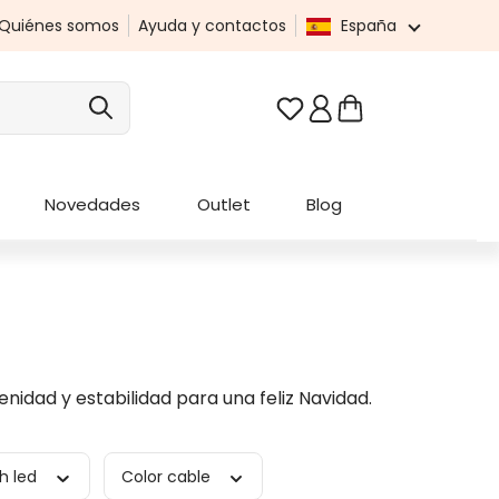
Quiénes somos
Ayuda y contactos
España
Tienes 0 artículos en t
Novedades
Outlet
Blog
enidad y estabilidad para una feliz Navidad.
sh led
Color cable