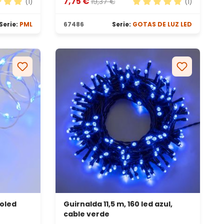
7,75 €
19,37 €
(1)
(1)
ación promedio de 5 de 5 estrellas
Calificación promedio d
Serie:
PML
67486
Serie:
GOTAS DE LUZ LED
roled
Guirnalda 11,5 m, 160 led azul,
cable verde