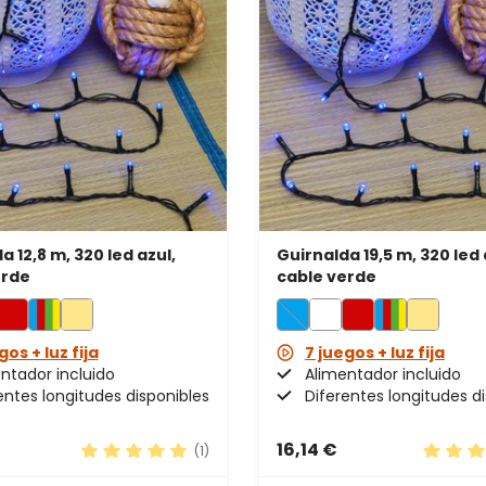
a 12,8 m, 320 led azul,
Guirnalda 19,5 m, 320 led 
erde
cable verde
gos + luz fija
7 juegos + luz fija
ntador incluido
Alimentador incluido
entes longitudes disponibles
Diferentes longitudes d
16,14 €
(1)
e 5 estrellas
Calificación promedio de 5 de 5 estrellas
Calific