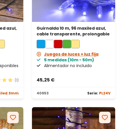
led azul,
Guirnalda 10 m, 96 maxiled azul,
cable transparente, prolongable
Juegos de luces + luz fija
5 medidas (10m - 50m)
isponibles
Alimentador no incluido
45,25 €
(1)
ación promedio de 5 de 5 estrellas
niled 3mm
40953
Serie:
PL24V