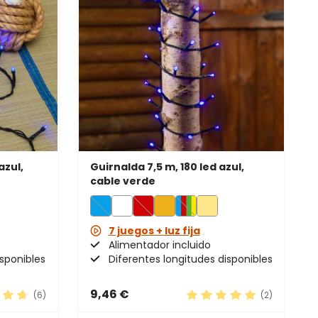
azul,
Guirnalda 7,5 m, 180 led azul,
cable verde
7 juegos + luz fija
Alimentador incluido
isponibles
Diferentes longitudes disponibles
9,46 €
(6)
(2)
ación promedio de 4.83 de 5 estrellas
Calificación promedio de