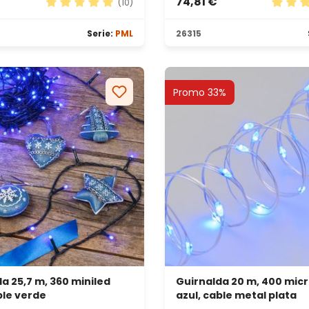
74,81 €
(10)
 5 estrellas
Calificación promedio de 4.9 de 5 estrellas
Calific
Serie:
PML
26315
Promo 33%
a 25,7 m, 360 miniled
Guirnalda 20 m, 400 mic
ble verde
azul, cable metal plata