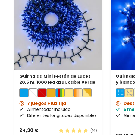
Guirnalda Mini Festón de Luces
Guirnald
20,5 m, 1000 led azul, cable verde
y blanco
prolonga
7 juegos + luz fija
Dest
Alimentador incluido
5 me
Diferentes longitudes disponibles
Alime
24,30 €
(14)