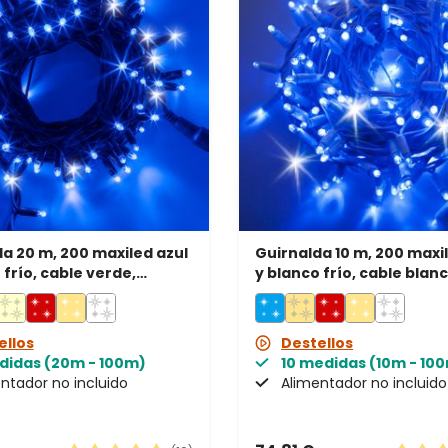
a 20 m, 200 maxiled azul
Guirnalda 10 m, 200 maxi
 frío, cable verde,
y blanco frío, cable blanc
ble, IP67
prolongable, IP67
ellos
Destellos
didas (20m - 100m)
10 medidas (10m - 10
ntador no incluido
Alimentador no incluido