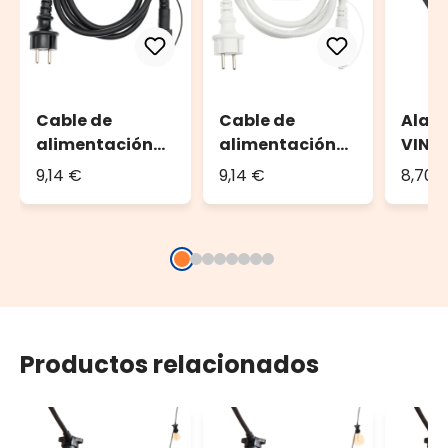
Cable de
Cable de
Alar
alimentación
alimentación
VINT
VINTAGE LED
con enchufe 1,5
PRO, 
9,14 €
9,14 €
8,70 
PRO, 1,5 m,
metros
negr
cable negro
Productos relacionados