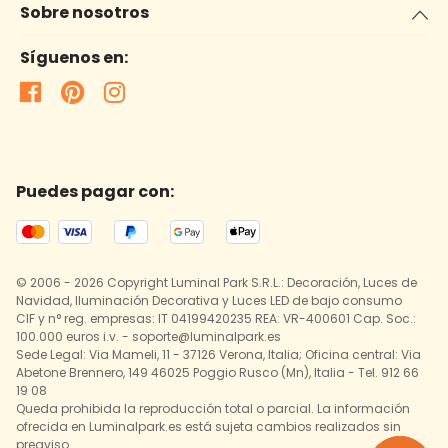
Sobre nosotros
Síguenos en:
Puedes pagar con:
© 2006 - 2026 Copyright Luminal Park S.R.L.: Decoración, Luces de
Navidad, Iluminación Decorativa y Luces LED de bajo consumo
CIF y n° reg. empresas: IT 04199420235 REA: VR-400601 Cap. Soc.:
100.000 euros i.v. - soporte@luminalpark.es
Sede Legal: Via Mameli, 11 - 37126 Verona, Italia; Oficina central: Via
Abetone Brennero, 149 46025 Poggio Rusco (Mn), Italia - Tel. 912 66
19 08
Queda prohibida la reproducción total o parcial. La información
ofrecida en Luminalpark.es está sujeta cambios realizados sin
preaviso.