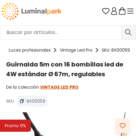
Saltar al contenido principal
Tienes 0 ar
Luces profesionales
Vintage Led Pro
SKU: BX00059
Guirnalda 5m con 16 bombillas led de
4W estándar Ø 67m, regulables
De la colección
VINTAGE LED PRO
SKU:
BX00059
Omitir galería de imágenes
Promo 9%