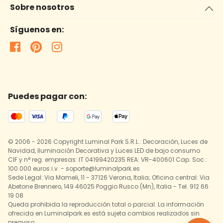
Sobre nosotros
Síguenos en:
Puedes pagar con:
© 2006 - 2026 Copyright Luminal Park S.R.L.: Decoración, Luces de
Navidad, Iluminación Decorativa y Luces LED de bajo consumo
CIF y n° reg. empresas: IT 04199420235 REA: VR-400601 Cap. Soc.:
100.000 euros i.v. - soporte@luminalpark.es
Sede Legal: Via Mameli, 11 - 37126 Verona, Italia; Oficina central: Via
Abetone Brennero, 149 46025 Poggio Rusco (Mn), Italia - Tel. 912 66
19 08
Queda prohibida la reproducción total o parcial. La información
ofrecida en Luminalpark.es está sujeta cambios realizados sin
preaviso.