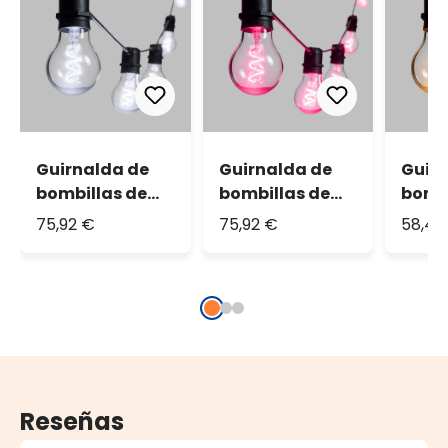
Guirnalda de
Guirnalda de
Guir
bombillas de
bombillas de
bombi
vidrio Vintage
vidrio Vintage
vidri
75,92 €
75,92 €
58,42
Led 36V blanco
Led 36V rosa
Led 3
espiral
espiral
cálid
Reseñas