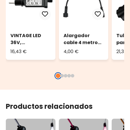
VINTAGE LED
Alargador
Tulip
36V,
cable 4 metros
para 
Transformador
Led Pro 36V
Vint
16,43 €
4,00 €
21,37 
36 voltios, 24
(set 
vatios para
guirnaldas de
bombillas
Productos relacionados