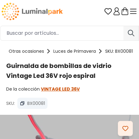
Saltar al contenido principal
Tienes 0 ar
Otras ocasiones
Luces de Primavera
SKU: BX00081
Guirnalda de bombillas de vidrio
Vintage Led 36V rojo espiral
De la colección
VINTAGE LED 36V
SKU:
BX00081
Omitir galería de imágenes