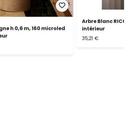
Arbre Blanc RICCO, h 
ne h 0,6 m, 160 microled
intérieur
eur
35,21 €