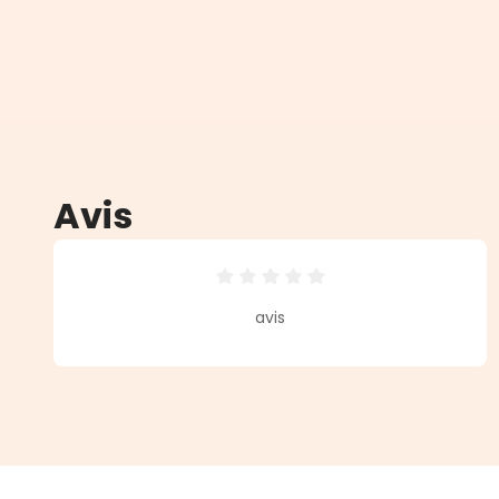
Avis
Note moyenne de 0 sur 5 étoiles
avis