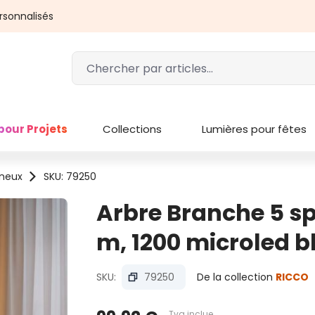
rsonnalisés
pour Projets
Collections
Lumières pour fêtes
ineux
SKU: 79250
Arbre Branche 5 sph
m, 1200 microled b
SKU:
79250
De la collection
RICCO
Tva inclue