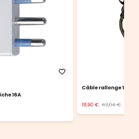
Câble rallonge 10 m no
iche 16A
18,90 €
43,04 €