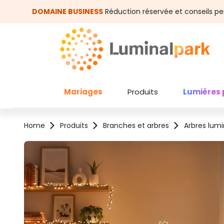
asser au contenu principal
Passer à la recherche
DOMAINE BUSINESS
Réduction réservée et conseils pe
Mariages
Produits
Lumières 
Home
Produits
Branches et arbres
Arbres lum
Ignorer la galerie d'images