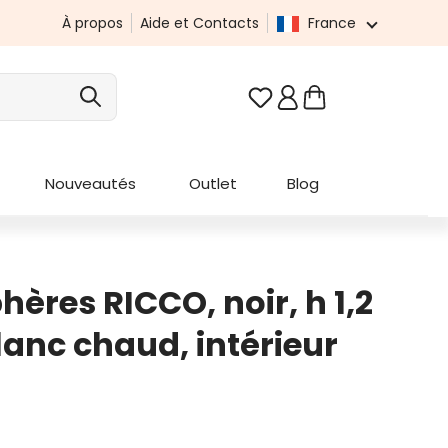
À propos
Aide et Contacts
France
Vous avez 0 articles da
Nouveautés
Outlet
Blog
ères RICCO, noir, h 1,2
lanc chaud, intérieur