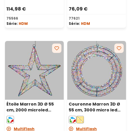
114,98 €
76,09 €
75566
77621
Série:
HDM
Série:
HDM
Étoile Marron 3D Ø 55
Couronne Marron 3D Ø
cm, 2000 microled
55 cm, 3000 micro led
haute densité RGB
haute densité RGB
couleurs changeantes,
couleurs changeantes,
intérieur
intérieur
MultiFlash
MultiFlash