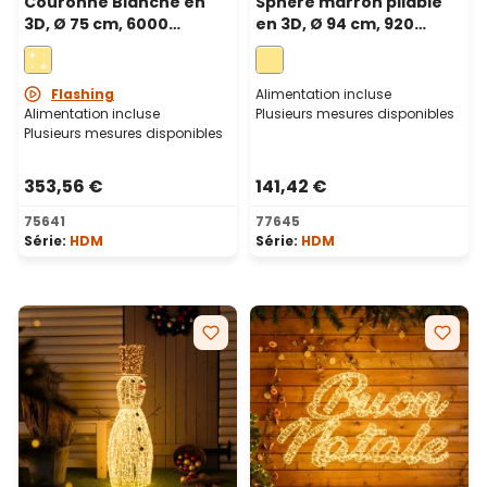
Couronne Blanche en
Sphère marron pliable
3D, Ø 75 cm, 6000
en 3D, Ø 94 cm, 920
Microled haute densité
microled haute densité
blanc chaud et froid,
blanc chaud, utilisation
utilisation en intérieur
en intérieur
Flashing
Alimentation incluse
Alimentation incluse
Plusieurs mesures disponibles
Plusieurs mesures disponibles
353,56 €
141,42 €
75641
77645
Série:
HDM
Série:
HDM