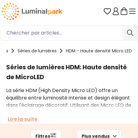
Passer au contenu principal
Vous avez 0
ions
Séries de lumières
HDM - Haute densité Micro LED
Séries de lumières HDM: Haute densité
de MicroLED
La série HDM (High Density Micro LED) offre un
équilibre entre luminosité intense et design élégant
dans l'éclairage décoratif. Utilisant des Micro LED de
1,5 mm disposées à haute densité sur des fils fins,
Lire la suite
elle crée des décorations brillantes et raffinées. La
collection comprend des figures 3D, des guirlandes
et des stalactites à l'esthétique moderne. Idéale
Filtres
Plus vendus