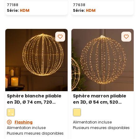
77188
77638
Série:
HDM
Série:
HDM
Sphère blanche pliable
Sphère marron pliable
en 3D, Ø 74 cm, 720
en 3D, Ø 54 cm, 520
microled haute densité
microled haute densité
blanc chaud et froid,
blanc chaud, utilisation
utilisation en intérieur
en intérieur
Flashing
Alimentation incluse
Alimentation incluse
Plusieurs mesures disponibles
Plusieurs mesures disponibles