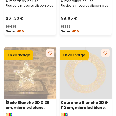
Alimentation incluse
Alimentation incluse
Plusieurs mesures disponibles
Plusieurs mesures disponibles
261,33 €
59,95 €
68438
81352
Série:
HDM
Série:
HDM
En arrivage
En arrivage
Étoile Blanche 3D Ø 35
Couronne Blanche 3D Ø
cm, microled blanc
110 cm, microled blanc
chaud et RGB, intérieur
chaud et RGB, usage