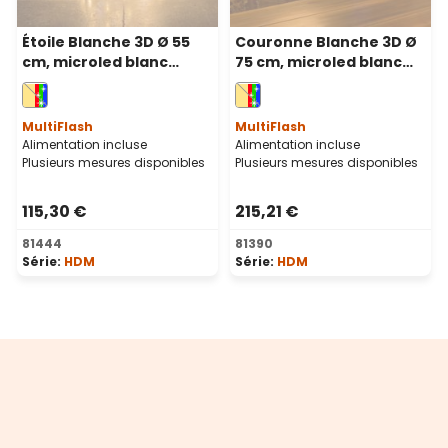
Étoile Blanche 3D Ø 55
Couronne Blanche 3D Ø
cm, microled blanc
75 cm, microled blanc
chaud et RGB, intérieur
chaud et RGB, usage
intérieur
MultiFlash
MultiFlash
Alimentation incluse
Alimentation incluse
Plusieurs mesures disponibles
Plusieurs mesures disponibles
115,30 €
215,21 €
81444
81390
Série:
HDM
Série:
HDM