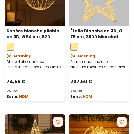
Sphère blanche pliable
Étoile Blanche en 3D, Ø
en 3D, Ø 54 cm, 520
75 cm, 3500 Microled
microled haute densité
haute densité blanc
blanc chaud et froid,
chaud et froid,
utilisation en intérieur
utilisation en intérieur
Flashing
Flashing
Alimentation incluse
Alimentation incluse
Plusieurs mesures disponibles
Plusieurs mesures disponibles
74,56 €
247,50 €
75559
75689
Série:
HDM
Série:
HDM