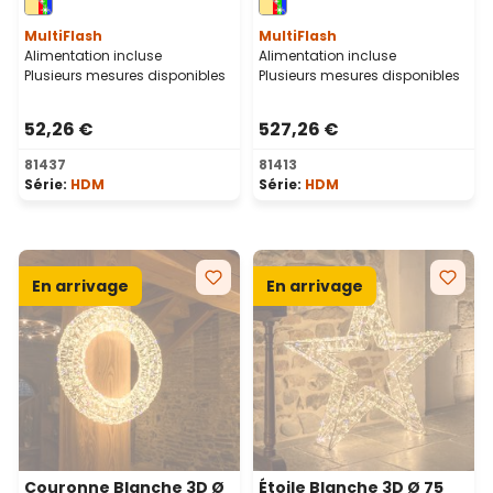
intérieur
MultiFlash
MultiFlash
Alimentation incluse
Alimentation incluse
Plusieurs mesures disponibles
Plusieurs mesures disponibles
52,26 €
527,26 €
81437
81413
Série:
HDM
Série:
HDM
En arrivage
En arrivage
Couronne Blanche 3D Ø
Étoile Blanche 3D Ø 75