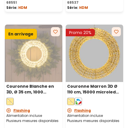
68551
68537
Série:
HDM
Série:
HDM
Promo 20%
En arrivage
Couronne Blanche en
Couronne Marron 3D Ø
3D, Ø 35 cm, 1000
110 cm, 15000 microled
Microled haute densité
haute densité blanc
blanc chaud et froid,
chaud et blanc froid,
utilisation en intérieur
intérieur
Flashing
Flashing
Alimentation incluse
Alimentation incluse
Plusieurs mesures disponibles
Plusieurs mesures disponibles