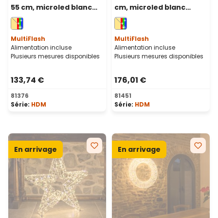
55 cm, microled blanc
cm, microled blanc
chaud et RGB, usage
chaud et RGB, intérieur
intérieur
MultiFlash
MultiFlash
Alimentation incluse
Alimentation incluse
Plusieurs mesures disponibles
Plusieurs mesures disponibles
133,74 €
176,01 €
81376
81451
Série:
HDM
Série:
HDM
En arrivage
En arrivage