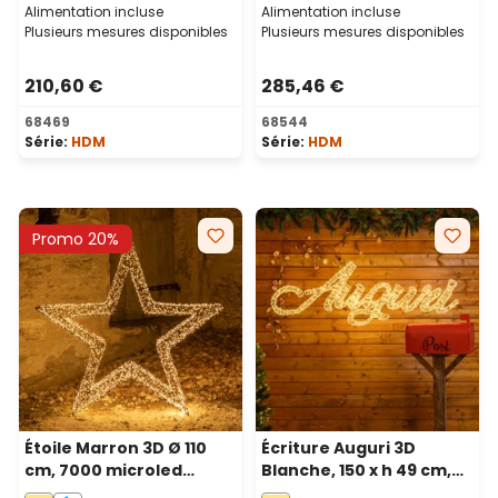
Alimentation incluse
Alimentation incluse
Plusieurs mesures disponibles
Plusieurs mesures disponibles
210,60 €
285,46 €
68469
68544
Série:
HDM
Série:
HDM
Promo 20%
Étoile Marron 3D Ø 110
Écriture Auguri 3D
cm, 7000 microled
Blanche, 150 x h 49 cm,
haute densité blanc
4000 microled blancc