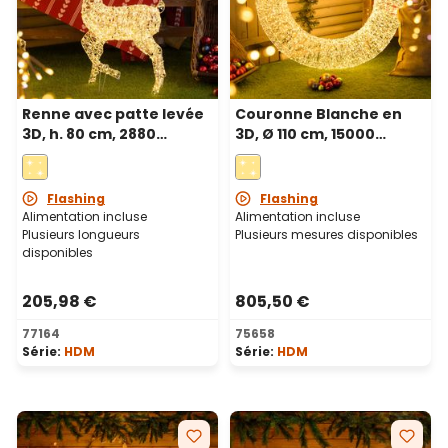
Renne avec patte levée
Couronne Blanche en
3D, h. 80 cm, 2880
3D, Ø 110 cm, 15000
microled haute densité
Microled haute densité
blanc chaud et froid,
blanc chaud et froid,
utilisation en intérieur
utilisation en intérieur
Flashing
Flashing
Alimentation incluse
Alimentation incluse
Plusieurs longueurs
Plusieurs mesures disponibles
disponibles
205,98 €
805,50 €
77164
75658
Série:
HDM
Série:
HDM