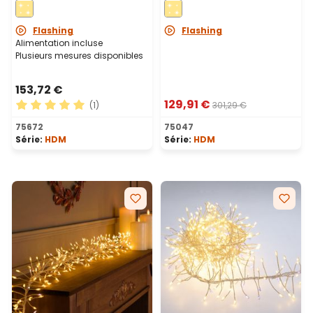
chaud et froid,
blanc froid, extérieur
utilisation en intérieur
Flashing
Flashing
Alimentation incluse
Plusieurs mesures disponibles
153,72 €
129,91 €
(1)
301,29 €
Note moyenne de 5 sur 5 étoiles
75672
75047
Série:
HDM
Série:
HDM