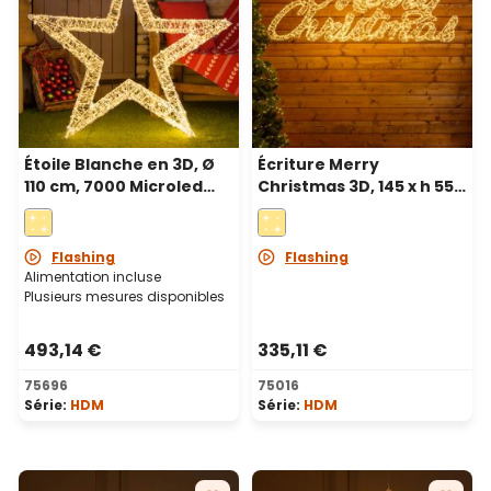
Étoile Blanche en 3D, Ø
Écriture Merry
110 cm, 7000 Microled
Christmas 3D, 145 x h 55
haute densité blanc
cm, 4600 microled blanc
chaud et froid,
chaud et blanc froid,
utilisation en intérieur
extérieur
Flashing
Flashing
Alimentation incluse
Plusieurs mesures disponibles
493,14 €
335,11 €
75696
75016
Série:
HDM
Série:
HDM