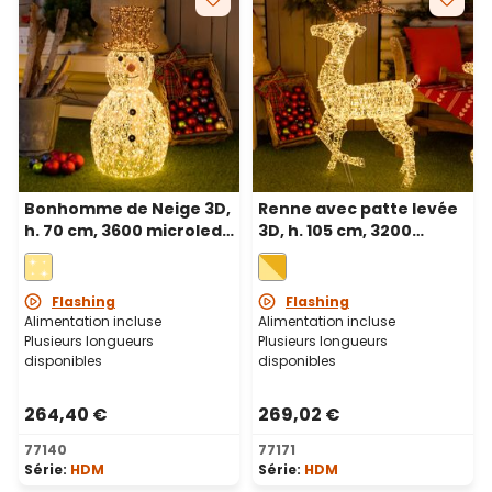
Bonhomme de Neige 3D,
Renne avec patte levée
h. 70 cm, 3600 microled
3D, h. 105 cm, 3200
haute densité blanc
microled haute densité
chaud et froid,
blanc chaud et froid,
utilisation en intérieur
utilisation en intérieur
Flashing
Flashing
Alimentation incluse
Alimentation incluse
Plusieurs longueurs
Plusieurs longueurs
disponibles
disponibles
264,40 €
269,02 €
77140
77171
Série:
HDM
Série:
HDM