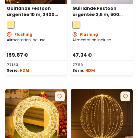
Guirlande Festoon
Guirlande Festoon
argentée 10 m, 2400
argentée 2,5 m, 600
microled blanc chaud et
microled blanc chaud et
blanc froid, haute
blanc froid, haute
densité
densité
Flashing
Flashing
Alimentation incluse
Alimentation incluse
159,87 €
47,34 €
77133
77119
Série:
HDM
Série:
HDM