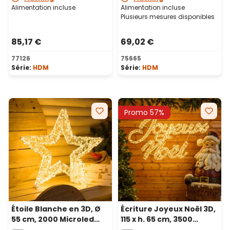
Alimentation incluse
Alimentation incluse
Plusieurs mesures disponibles
85,17 €
69,02 €
77126
75665
Série:
HDM
Série:
HDM
Promo 57%
Étoile Blanche en 3D, Ø
Écriture Joyeux Noël 3D,
55 cm, 2000 Microled
115 x h. 65 cm, 3500
haute densité blanc
microled blanc chaud et