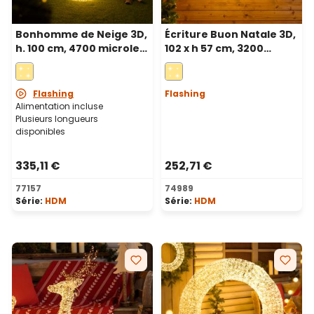
Bonhomme de Neige 3D,
Écriture Buon Natale 3D,
h. 100 cm, 4700 microled
102 x h 57 cm, 3200
haute densité blanc
microled blanc chaud et
chaud et froid,
froid, utilisation
utilisation en intérieur
extérieure
Flashing
Flashing
Alimentation incluse
Plusieurs longueurs
disponibles
335,11 €
252,71 €
77157
74989
Série:
HDM
Série:
HDM