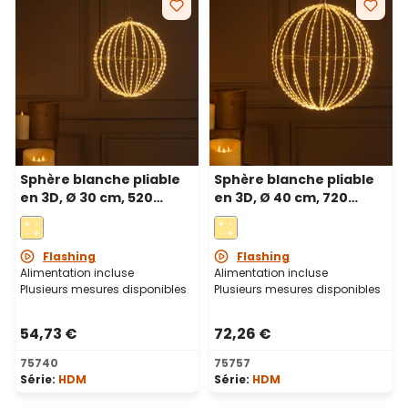
Sphère blanche pliable
Sphère blanche pliable
en 3D, Ø 30 cm, 520
en 3D, Ø 40 cm, 720
microled haute densité
microled haute densité
blanc chaud et froid,
blanc chaud et froid,
utilisation en intérieur
utilisation en intérieur
Flashing
Flashing
Alimentation incluse
Alimentation incluse
Plusieurs mesures disponibles
Plusieurs mesures disponibles
54,73 €
72,26 €
75740
75757
Série:
HDM
Série:
HDM