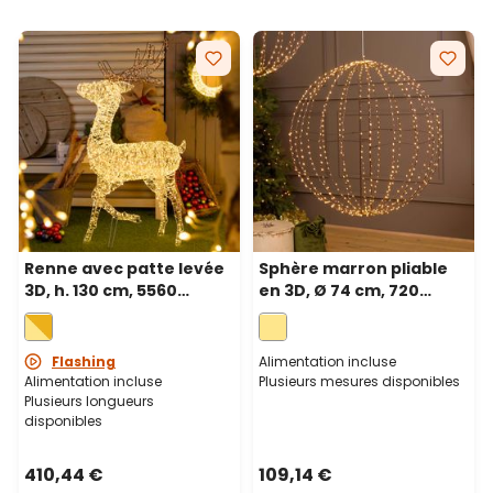
Renne avec patte levée
Sphère marron pliable
3D, h. 130 cm, 5560
en 3D, Ø 74 cm, 720
microled haute densité
microled haute densité
blanc chaud et froid,
blanc chaud, utilisation
utilisation en intérieur
en intérieur
Flashing
Alimentation incluse
Alimentation incluse
Plusieurs mesures disponibles
Plusieurs longueurs
disponibles
410,44 €
109,14 €