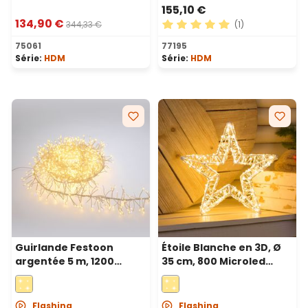
155,10 €
134,90 €
344,33 €
(1)
Note moyenne de 5 sur 5 ét
75061
77195
Série:
HDM
Série:
HDM
Guirlande Festoon
Étoile Blanche en 3D, Ø
argentée 5 m, 1200
35 cm, 800 Microled
microled blanc chaud et
haute densité blanc
blanc froid, haute
chaud et froid,
densité
utilisation en intérieur
Flashing
Flashing