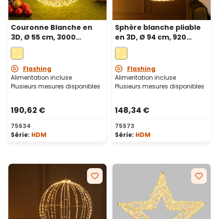
Couronne Blanche en
Sphère blanche pliable
3D, Ø 55 cm, 3000
en 3D, Ø 94 cm, 920
Microled haute densité
microled haute densité
blanc chaud et froid,
blanc chaud et froid,
utilisation en intérieur
utilisation en intérieur
Flashing
Flashing
Alimentation incluse
Alimentation incluse
Plusieurs mesures disponibles
Plusieurs mesures disponibles
190,62 €
148,34 €
75634
75573
Série:
HDM
Série:
HDM