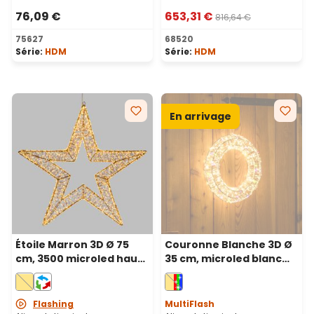
76,09 €
653,31 €
816,64 €
75627
68520
Série:
HDM
Série:
HDM
En arrivage
Étoile Marron 3D Ø 75
Couronne Blanche 3D Ø
cm, 3500 microled haute
35 cm, microled blanc
densité blanc chaud et
chaud et RGB, usage
blanc froid, intérieur
intérieur
Flashing
MultiFlash