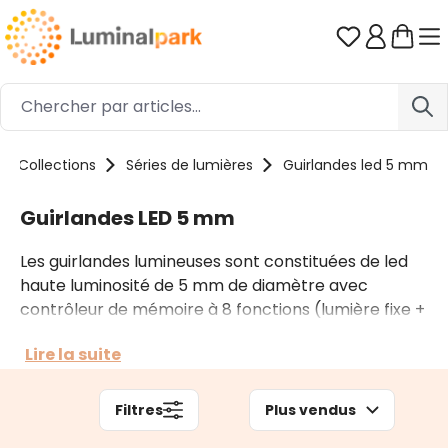
Passer au contenu principal
Vous avez 0
Collections
Séries de lumières
Guirlandes led 5 mm
Guirlandes LED 5 mm
Les guirlandes lumineuses sont constituées de led
haute luminosité de 5 mm de diamètre avec
contrôleur de mémoire à 8 fonctions (lumière fixe +
7 effets de lumière). Dans cette série, les LED sont
Lire la suite
très rapprochées (environ 4/5 cm d'écart). Elles ne
sont pas prolongeables mais sont disponibles en
différentes longueurs. Dans les versions plus
Filtres
Plus vendus
longues, la guirlande est enroulée autour d'une