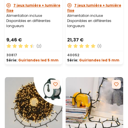
7 jeux lumière + lumière
7 jeux lumière + lumière
fixe
fixe
Alimentation incluse
Alimentation incluse
Disponibles en différentes
Disponibles en différentes
longueurs
longueurs
9,46 €
21,37 €
(2)
(1)
Note moyenne de 4.5 sur 5 étoiles
Note moyenne de 5 sur 5 ét
30817
40052
Série:
Guirlandes led 5 mm
Série:
Guirlandes led 5 mm