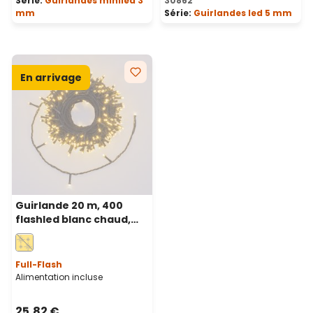
Série:
Guirlandes miniled 3
30862
mm
Série:
Guirlandes led 5 mm
En arrivage
Guirlande 20 m, 400
flashled blanc chaud,
câble noir
Full-Flash
Alimentation incluse
25,82 €