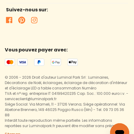
Suivez-nous sur:
Vous pouvez payer avec:
© 2006 - 2026 Droit d'auteur Luminal Park Srl : Luminaires,
Décorations de Noël, éclairages, éclairage de décoration d'intérieur
et d'éclairage LED a faible consommation Numéro
TVA et n° reg. entreprise IT 04199420235 Cap. Soc.: 100.000 euro i.v. -
serviceclient@luminalpark.fr
Siège Social: Via Mameli, 11 - 37126 Verona; Siège opérationnel: Via
Abetone Brennero, 149 46025 Poggio Rusco (Mn) - Tel. 09 73 05 36
88
Interdit toute reproduction même partielle. Les informations
reportées sur Luminalpark.fr peuvent être modifier sans préavis.