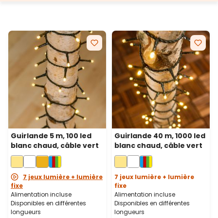
bobine en plastique qui peut être réutilisée pour la
stocker après utilisation. De nombreuses guirlandes
sont également équipées d'une minuterie 8/16
heures qui peut être désactivée par le biais un
bouton lumineux. De cette façon, la guirlande reste
allumée pendant 8 heures, puis s'éteint pendant les
16 heures suivantes.
Guirlande 5 m, 100 led
Guirlande 40 m, 1000 led
blanc chaud, câble vert
blanc chaud, câble vert
7 jeux lumière + lumière
7 jeux lumière + lumière
fixe
fixe
Alimentation incluse
Alimentation incluse
Disponibles en différentes
Disponibles en différentes
longueurs
longueurs