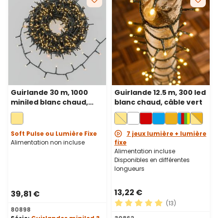
Guirlande 30 m, 1000
Guirlande 12.5 m, 300 led
miniled blanc chaud,
blanc chaud, câble vert
câble vert
Soft Pulse ou Lumière Fixe
7 jeux lumière + lumière
Alimentation non incluse
fixe
Alimentation incluse
Disponibles en différentes
longueurs
13,22 €
39,81 €
(13)
80898
Note moyenne de 5 sur 5 ét