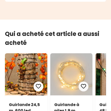
Qui a acheté cet article a aussi
acheté
Guirlande 24,5
Guirlande à
Guirl
m, 600 led
piles 1,9 m,
48 le