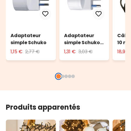
Adaptateur
Adaptateur
Câble
simple Schuko
simple Schuko
10 m 
avec fiche 16A
l'ext
1,15 €
2,77 €
1,31 €
3,03 €
18,90
Produits apparentés