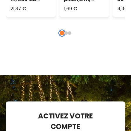
blanc chaud
blanc chaud
multi
21,37 €
1,69 €
4,15 
ACTIVEZ VOTRE
COMPTE