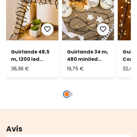
Guirlande 48,5
Guirlande 34 m,
Guir
m, 1200 led
480 miniled
Cord
blanc chaud
blanc chaud
lumiè
38,36 €
19,75 €
32,43
traditionnel
1500 
chau
tradi
Avis