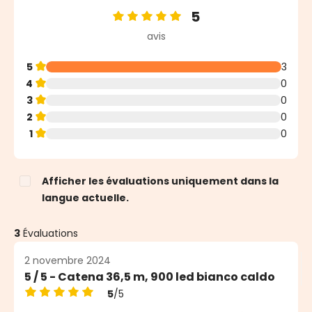
5
Note moyenne de 5 sur 5 étoiles
avis
5
3
4
0
3
0
2
0
1
0
Afficher les évaluations uniquement dans la
langue actuelle.
3
Évaluations
2 novembre 2024
5 / 5 - Catena 36,5 m, 900 led bianco caldo
5
/5
Note moyenne de 5 sur 5 étoiles