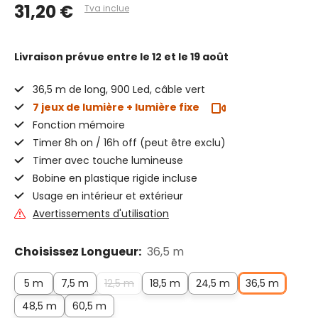
31,20 €
Tva inclue
Livraison prévue
entre le 12 et le 19 août
36,5 m de long, 900 Led, câble vert
7 jeux de lumière + lumière fixe
Fonction mémoire
Timer 8h on / 16h off (peut être exclu)
Timer avec touche lumineuse
Bobine en plastique rigide incluse
Usage en intérieur et extérieur
Avertissements d'utilisation
Choisissez Longueur:
36,5 m
5 m
7,5 m
12,5 m
18,5 m
24,5 m
36,5 m
48,5 m
60,5 m