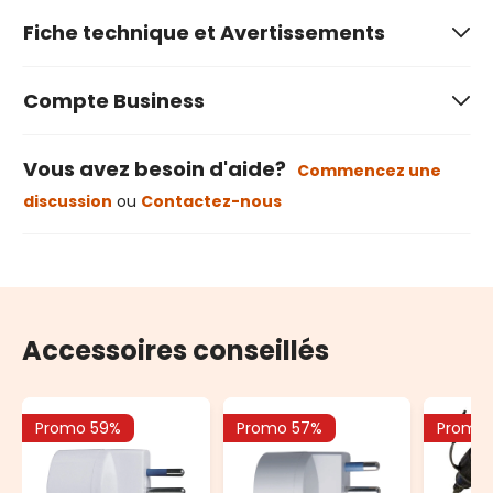
Fiche technique et Avertissements
Compte Business
Vous avez besoin d'aide?
Commencez une
discussion
ou
Contactez-nous
Accessoires conseillés
Promo 59%
Promo 57%
Promo