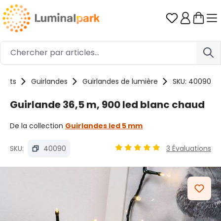
Passer au contenu principal
Vous avez 0
duits
Guirlandes
Guirlandes de lumière
SKU: 40090
Guirlande 36,5 m, 900 led blanc chaud
De la collection
Guirlandes led 5 mm
SKU:
40090
3 Évaluations
Note moyenne de 4.89 sur 5
Ignorer la galerie d'images