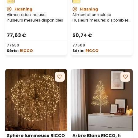
blanc chaud, intérieur
576 microled blanc
chaud et blanc froid,
Flashing
Flashing
intérieur
Alimentation incluse
Alimentation incluse
Plusieurs mesures disponibles
Plusieurs mesures disponibles
77,63 €
50,74 €
77553
77508
Série:
RICCO
Série:
RICCO
Sphère lumineuse RICCO
Arbre Blanc RICCO, h