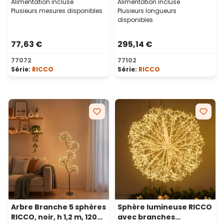
Alimentation incluse
Alimentation incluse
Plusieurs mesures disponibles
Plusieurs longueurs
disponibles
77,63 €
295,14 €
77072
77102
Série:
RICCO
Série:
RICCO
Arbre Branche 5 sphères
Sphère lumineuse RICCO
RICCO, noir, h 1,2 m, 1200
avec branches