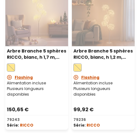
Arbre Branche 5 sphères
Arbre Branche 5 sphères
RICCO, blanc, h 1,7 m,
RICCO, blanc, h 1,2 m,
1800 microled blanc
1200 microled blanc
chaud, intérieur
chaud, intérieur
Flashing
Flashing
Alimentation incluse
Alimentation incluse
Plusieurs longueurs
Plusieurs longueurs
disponibles
disponibles
150,65 €
99,92 €
79243
79236
Série:
RICCO
Série:
RICCO