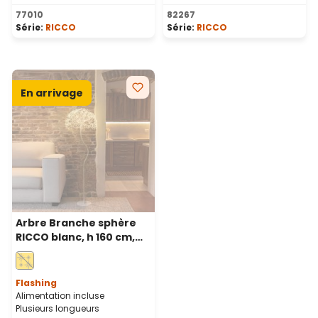
Note moyenne de 5 sur 5 étoiles
77010
82267
Série:
RICCO
Série:
RICCO
En arrivage
Arbre Branche sphère
RICCO blanc, h 160 cm,
1350 microled blanc
chaud, intérieur
Flashing
Alimentation incluse
Plusieurs longueurs