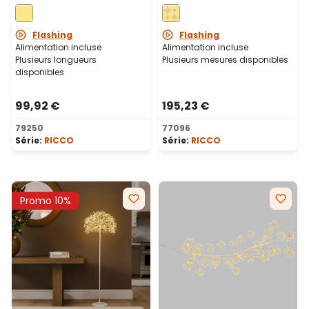
microled blanc chaud,
blanches, Ø 80 cm, 2500
intérieur
microled blanc chaud,
intérieur
Flashing
Flashing
Alimentation incluse
Alimentation incluse
Plusieurs longueurs
Plusieurs mesures disponibles
disponibles
99,92 €
195,23 €
79250
77096
Série:
RICCO
Série:
RICCO
Promo 10%