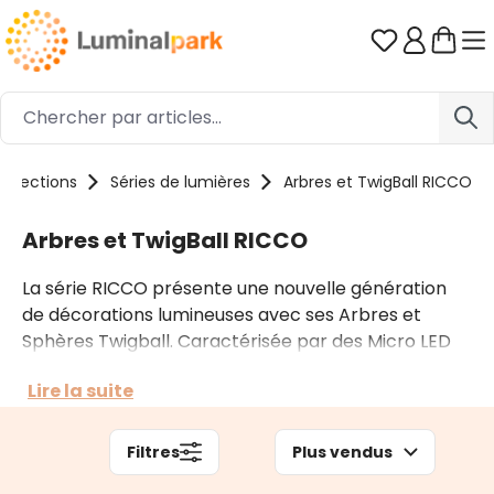
Passer au contenu principal
Vous avez 0
ollections
Séries de lumières
Arbres et TwigBall RICCO
Arbres et TwigBall RICCO
La série RICCO présente une nouvelle génération
de décorations lumineuses avec ses Arbres et
Sphères Twigball. Caractérisée par des Micro LED
ingénieusement disposées en touffes aux
Lire la suite
extrémités des branches, cette collection crée un
effet lumineux extraordinairement plein et brillant.
La flexibilité des branches permet de modeler
Filtres
Plus vendus
chaque pièce selon vos préférences, tandis que la