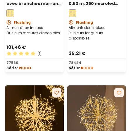
avec branches marrons,
0,60 m, 250 microled
Ø 60 cm, 1200 microled
blanc chaud, intérieur
blanc chaud, intérieur
Flashing
Flashing
Alimentation incluse
Alimentation incluse
Plusieurs mesures disponibles
Plusieurs longueurs
disponibles
101,46 €
35,21 €
(1)
Note moyenne de 5 sur 5 étoiles
77560
78444
Série:
RICCO
Série:
RICCO