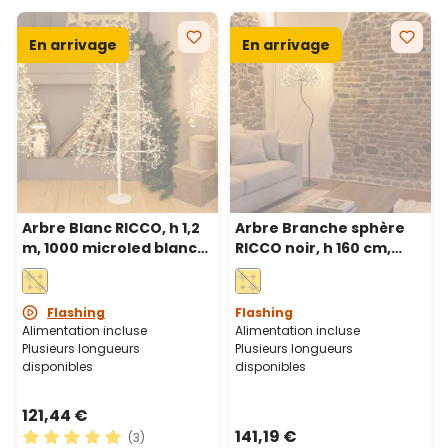
En arrivage
En arrivage
Arbre Blanc RICCO, h 1,2
Arbre Branche sphère
m, 1000 microled blanc
RICCO noir, h 160 cm,
chaud, intérieur
1350 microled blanc
chaud, intérieur
Flashing
Flashing
Alimentation incluse
Alimentation incluse
Plusieurs longueurs
Plusieurs longueurs
disponibles
disponibles
121,44 €
141,19 €
(3)