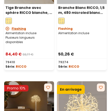
Tige Branche avec
Branche Blanc RICCO, 1,5
sphère RICCO blanche, h
m, 480 microled blanc
155 cm, 912 microled
chaud, intérieur
blanc chaud, intérieur
Flashing
Flashing
Alimentation incluse
Alimentation incluse
Plusieurs longueurs
disponibles
84,40 €
50,26 €
93,77 €
79410
79274
Série:
RICCO
Série:
RICCO
Promo 10%
En arrivage