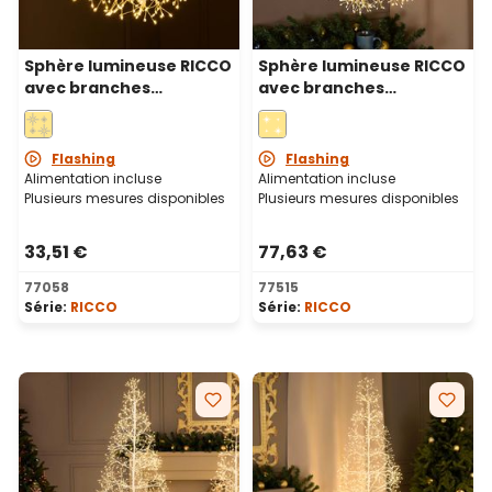
Sphère lumineuse RICCO
Sphère lumineuse RICCO
avec branches
avec branches
blanches, Ø 30 cm, 384
Champagne, Ø 50 cm,
microled blanc chaud,
912 microled blanc
intérieur
chaud et blanc froid,
Flashing
Flashing
intérieur
Alimentation incluse
Alimentation incluse
Plusieurs mesures disponibles
Plusieurs mesures disponibles
33,51 €
77,63 €
77058
77515
Série:
RICCO
Série:
RICCO