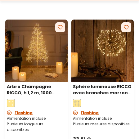
variété de couleurs disponibles pour la structure
offre de nombreuses possibilités de
personnalisation. Que ce soit pour une ambiance
festive ou une touche décorative quotidienne,
RICCO s'adapte parfaitement à tous les
environnements et occasions, transformant les
espaces avec sa lumière évocatrice.
Arbre Champagne
Sphère lumineuse RICCO
RICCO, h 1,2 m, 1000
avec branches marrons,
microled blanc chaud et
Ø 30 cm, 384 microled
blanc froid, intérieur
blanc chaud, intérieur
Flashing
Flashing
Alimentation incluse
Alimentation incluse
Plusieurs longueurs
Plusieurs mesures disponibles
disponibles