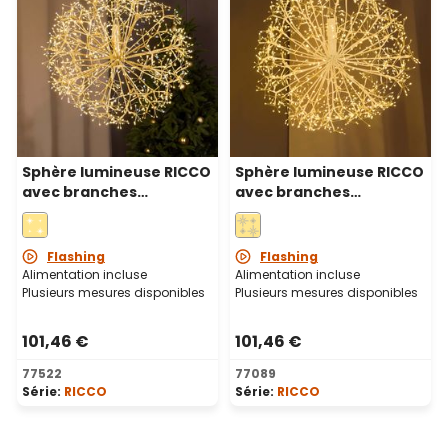
Sphère lumineuse RICCO
Sphère lumineuse RICCO
avec branches
avec branches
Champagne, Ø 60 cm,
blanches, Ø 60 cm, 1200
1200 microled blanc
microled blanc chaud,
chaud et blanc froid,
intérieur
Flashing
Flashing
intérieur
Alimentation incluse
Alimentation incluse
Plusieurs mesures disponibles
Plusieurs mesures disponibles
101,46 €
101,46 €
77522
77089
Série:
RICCO
Série:
RICCO