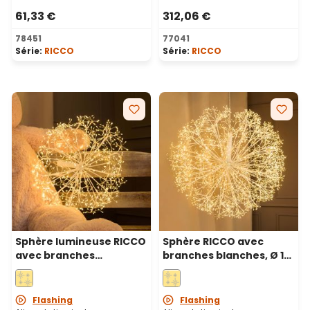
61,33 €
312,06 €
78451
77041
Série:
RICCO
Série:
RICCO
Sphère lumineuse RICCO
Sphère RICCO avec
avec branches
branches blanches, Ø 1
blanches, Ø 50 cm, 912
m, 3780 microled blanc
microled blanc chaud,
chaud, intérieur
intérieur
Flashing
Flashing