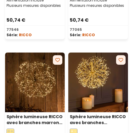
Alimentation incluse
Alimentation incluse
Plusieurs mesures disponibles
Plusieurs mesures disponibles
50,74 €
50,74 €
77546
77065
Série:
RICCO
Série:
RICCO
Sphère lumineuse RICCO
Sphère lumineuse RICCO
avec branches marrons,
avec branches
Ø 50 cm, 912 microled
Champagne, Ø 40 cm,