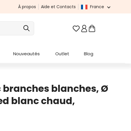
À propos
Aide et Contacts
France
Vous avez 0 articles da
Nouveautés
Outlet
Blog
 branches blanches, Ø
ed blanc chaud,