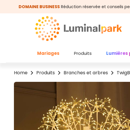
asser au contenu principal
Passer à la recherche
DOMAINE BUSINESS
Réduction réservée et conseils pe
Mariages
Produits
Lumières 
Home
Produits
Branches et arbres
TwigB
Ignorer la galerie d'images