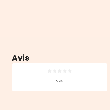
Avis
Note moyenne de 0 sur 5 étoiles
avis