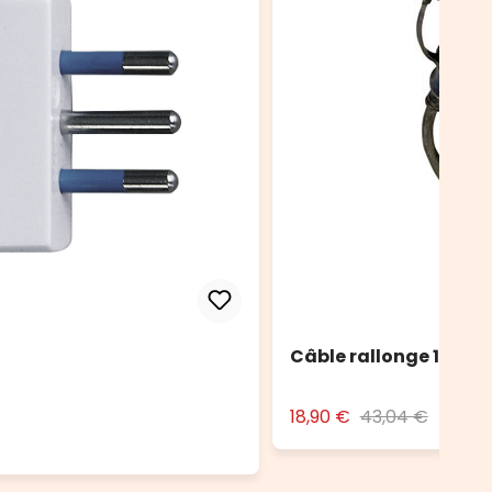
Câble rallonge 10 m no
18,90 €
43,04 €