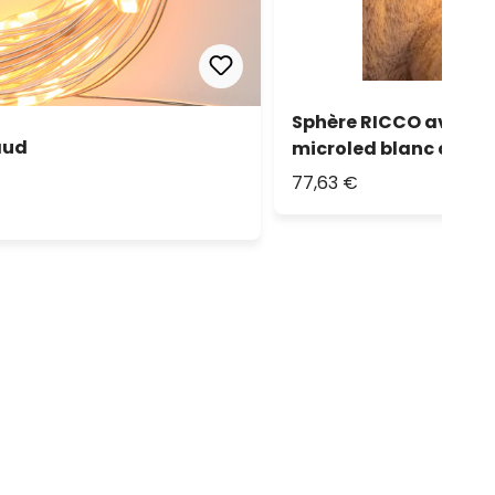
Sphère RICCO avec br
aud
microled blanc chaud,
77,63 €