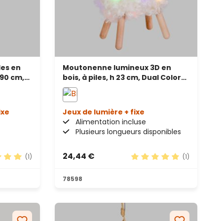
les en
Moutonenne lumineux 3D en
 90 cm,
bois, à piles, h 23 cm, Dual Color
MicroLED blanc chaud et
multicolore, usage intérieur
ixe
Jeux de lumière + fixe
Alimentation incluse
Plusieurs longueurs disponibles
24,44 €
(1)
(1)
oyenne de 5 sur 5 étoiles
Note moyenne de 5 sur 
78598