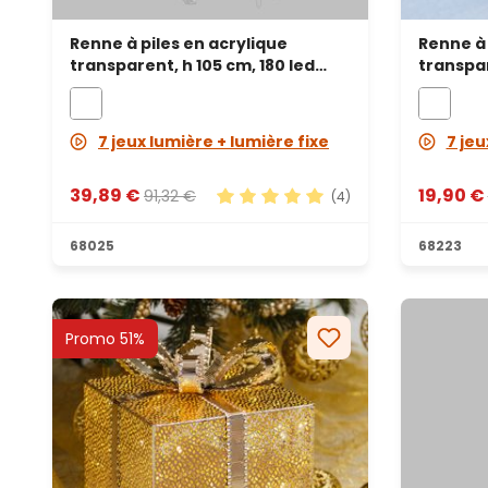
Renne à piles en acrylique
Renne à 
transparent, h 105 cm, 180 led
transpar
blanc froid
blanc fr
7 jeux lumière + lumière fixe
7 jeu
39,89 €
19,90 €
91,32 €
(4)
Note moyenne de 5 sur 5 étoile
68025
68223
Promo 51%