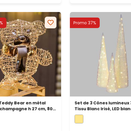
0%
Promo 37%
Teddy Bear en métal
Set de 3 Cônes lumineux 
 champagne h 27 cm, 80
Tissu Blanc Irisé, LED bla
d blanc chaud
usage intérieur