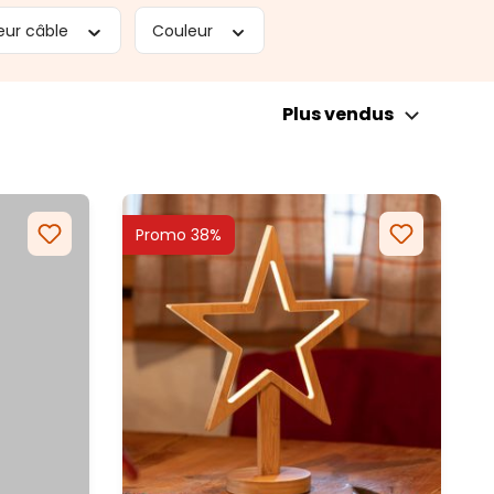
eur câble
Couleur
Plus vendus
Promo 38%