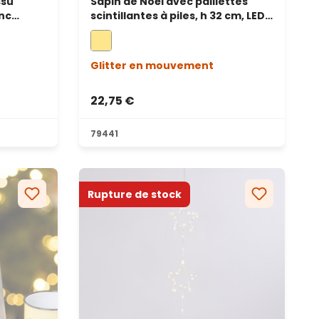
ssu
Sapin de Noël avec paillettes
anc
scintillantes à piles, h 32 cm, LED
blanc chaud
Glitter en mouvement
22,75 €
79441
Rupture de stock