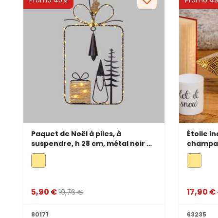
Promo 45%
Promo 4
Paquet de Noël à piles, à
Étoile i
suspendre, h 28 cm, métal noir et
champagn
MicroLED blanc chaud
cm, 24 l
5,90 €
17,90 €
10,76 €
80171
63235