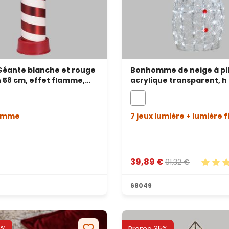
Géante blanche et rouge
Bonhomme de neige à pi
 h 58 cm, effet flamme,
acrylique transparent, h
nc chaud
180 led blanc froid
lamme
7 jeux lumière + lumière f
€
39,89 €
91,32 €
s
Note m
68049