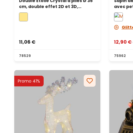
Double Étoile Crystal à piles Ø 35
Sapin de
cm, double effet 2D et 3D,
avec peti
microled blanc chaud, intérieur
led RGB 
change
Glit
11,06 €
12,90 €
78529
75962
Promo 41%