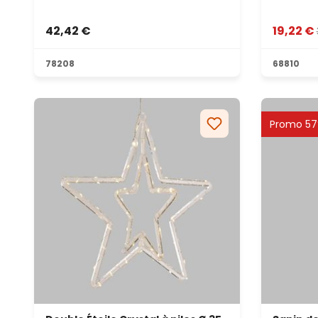
42,42 €
19,22 €
78208
68810
Promo 5