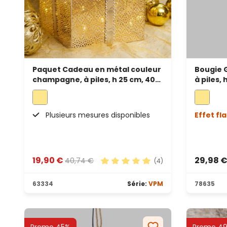
Paquet Cadeau en métal couleur
Bougie 
champagne, à piles, h 25 cm, 40
à piles,
led blanc chaud
LED bla
Plusieurs mesures disponibles
Effet f
19,90 €
29,98 
40,74 €
(4)
Note moyenne de 5 sur 5 étoile
63334
Série:
VPM
78635