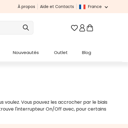
À propos
Aide et Contacts
France
Vous avez 0 articles da
Nouveautés
Outlet
Blog
us voulez. Vous pouvez les accrocher par le biais
rouve l'interrupteur On/Off avec, pour certains