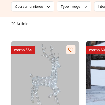
Couleur lumières
Type image
Inte
29 Articles
Promo 56%
Promo 6