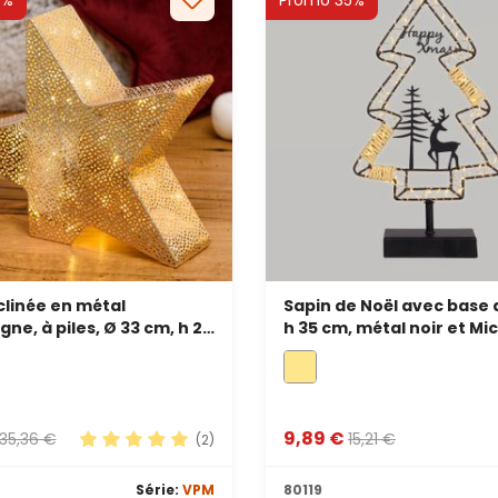
9%
Promo 35%
nclinée en métal
Sapin de Noël avec base 
e, à piles, Ø 33 cm, h 28
h 35 cm, métal noir et Mi
ed blanc chaud
blanc chaud
9,89 €
35,36 €
15,21 €
(2)
Note moyenne de 5 sur 5 étoiles
Série:
VPM
80119