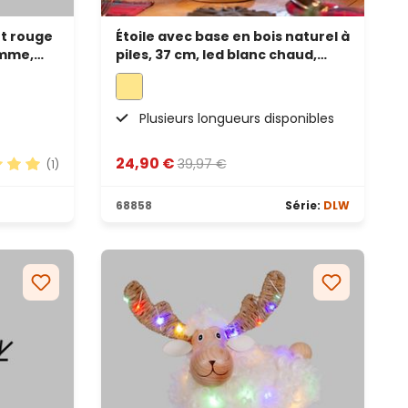
t rouge
Étoile avec base en bois naturel à
amme,
piles, 37 cm, led blanc chaud,
utilisation en intérieur
Plusieurs longueurs disponibles
24,90 €
39,97 €
(1)
oyenne de 5 sur 5 étoiles
68858
Série:
DLW