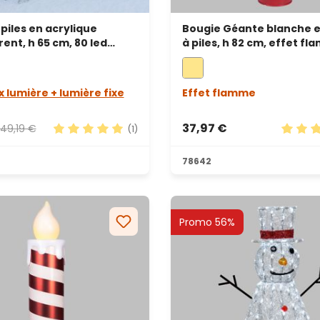
piles en acrylique
Bougie Géante blanche e
ent, h 65 cm, 80 led
à piles, h 82 cm, effet fl
oid
LED blanc chaud
x lumière + lumière fixe
Effet flamme
37,97 €
49,19 €
(1)
s
Note moyenne de 5 sur 5 étoiles
Note m
78642
Promo 56%