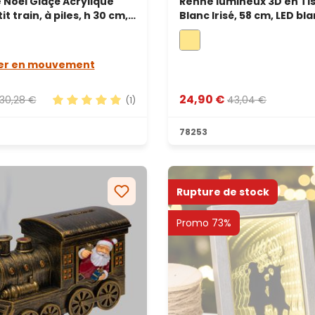
 Noël Glaçé Acrylique
Renne lumineux 3D en Ti
t train, à piles, h 30 cm,
Blanc Irisé, 58 cm, LED bl
aux couleurs
chaud, usage intérieur
antes
ter en mouvement
24,90 €
30,28 €
43,04 €
(1)
Note moyenne de 5 sur 5 étoiles
78253
Rupture de stock
Promo 73%