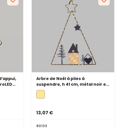
d’appui,
Arbre de Noël à piles à
croLED
suspendre, h 41 cm, métal noir et
microLED blanc chaud
13,07 €
80133