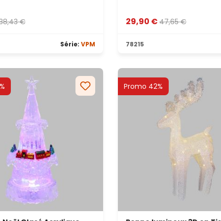
29,90 €
38,43 €
47,65 €
Série:
VPM
78215
7%
Promo 42%