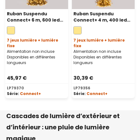
Ruban Suspendu
Ruban Suspendu
Connect+ 6 m, 600 led
Connect+ 4 m, 400 led
blanc chaud, câble vert
blanc chaud, câble vert
7 jeux lumière + lumière
7 jeux lumière + lumière
fixe
fixe
Alimentation non incluse
Alimentation non incluse
Disponibles en différentes
Disponibles en différentes
longueurs
longueurs
45,97 €
30,39 €
LP79370
LP79356
Série:
Connect+
Série:
Connect+
Cascades de lumière d’extérieur et
d’intérieur : une pluie de lumière
magique