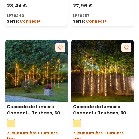
28,44 €
27,96 €
LP79240
LP79257
Série:
Connect+
Série:
Connect+
Cascade de lumière
Cascade de lumière
Connect+ 3 rubans, 600
Connect+ 3 rubans, 600
led blanc chaud, câble
led blanc chaud, câble
transparent,
vert, prolongeable
prolongeable
7 jeux lumière + lumière
7 jeux lumière + lumière
fixe
fixe