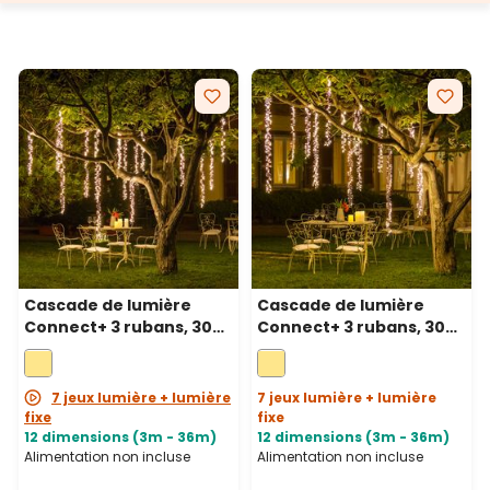
Cascade de lumière
Cascade de lumière
Connect+ 3 rubans, 300
Connect+ 3 rubans, 300
led blanc chaud, câble
led blanc chaud, câble
transparent,
vert, prolongeable
prolongeable
7 jeux lumière + lumière
7 jeux lumière + lumière
fixe
fixe
12 dimensions (3m - 36m)
12 dimensions (3m - 36m)
Alimentation non incluse
Alimentation non incluse