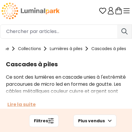
Passer au contenu principal
Vous avez 0
ome
Collections
Lumières à piles
Cascades à piles
Cascades à piles
Ce sont des lumières en cascade unies à l'extrémité
parcourues de micro led en formes de goutte. Les
câbles métalliques couleur cuivre et argent sont
fins et souples, pliables ils prennent aisément la
Lire la suite
forme que vous voulez. En ligne vous trouverez des
petites mèches à piles pour l'intérieur et sur prise
de diverses longueurs pour l'extérieur.
Filtres
Plus vendus