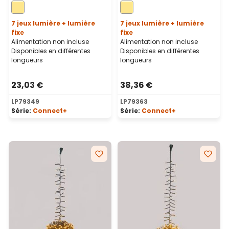
blanc chaud, câble vert
blanc chaud, câble vert
7 jeux lumière + lumière
7 jeux lumière + lumière
fixe
fixe
Alimentation non incluse
Alimentation non incluse
Disponibles en différentes
Disponibles en différentes
longueurs
longueurs
23,03 €
38,36 €
LP79349
LP79363
Série:
Connect+
Série:
Connect+