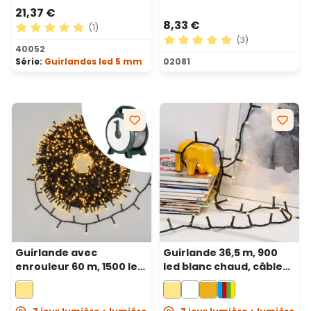
21,37 €
8,33 €
(1)
(3)
Note moyenne de 5 sur 5 étoiles
40052
Note moyenne de 5 sur 5 ét
Série:
Guirlandes led 5 mm
02081
Guirlande avec
Guirlande 36,5 m, 900
enrouleur 60 m, 1500 led
led blanc chaud, câble
blanc chaud, câble vert
vert