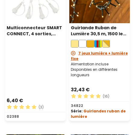
Multiconnecteur SMART
Guirlande Ruban de
CONNECT, 4 sorties,
Lumière 30,5 m, 1500 led
câble transparent
blanc chaud, câble vert
7 jeux lumière + lumière
fixe
Alimentation incluse
Disponibles en différentes
longueurs
32,43 €
(16)
6,40 €
Note moyenne de 4.88 sur 5
34822
(3)
Série:
Guirlandes ruban de
Note moyenne de 5 sur 5 étoiles
02388
lumière