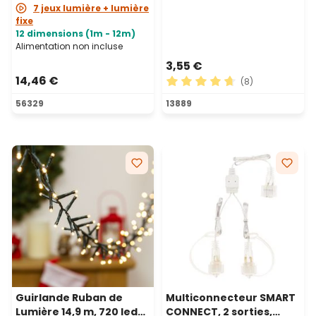
7 jeux lumière + lumière
fixe
12 dimensions (1m - 12m)
Alimentation non incluse
3,55 €
14,46 €
(8)
Note moyenne de 4.75 sur 5
56329
13889
Guirlande Ruban de
Multiconnecteur SMART
Lumière 14,9 m, 720 led
CONNECT, 2 sorties,