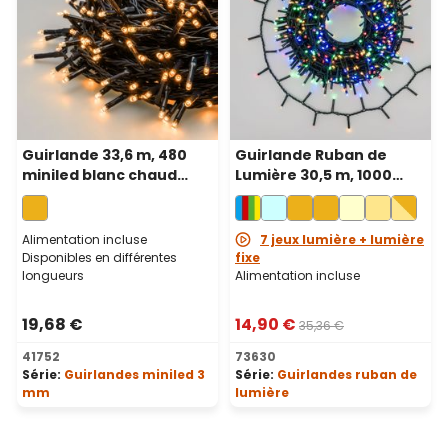
Guirlande 33,6 m, 480
Guirlande Ruban de
miniled blanc chaud
Lumière 30,5 m, 1000
traditionnel, câble vert
miniled multicolor, câble
vert
Alimentation incluse
7 jeux lumière + lumière
Disponibles en différentes
fixe
longueurs
Alimentation incluse
19,68 €
14,90 €
35,36 €
41752
73630
Série:
Guirlandes miniled 3
Série:
Guirlandes ruban de
mm
lumière