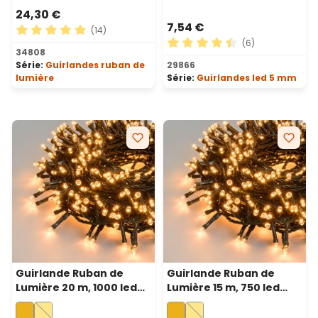
24,30 €
7,54 €
(14)
(6)
Note moyenne de 5 sur 5 étoiles
34808
Note moyenne de 4.5 sur 5 
Série:
Guirlandes ruban de
29866
lumière
Série:
Guirlandes led 5 mm
Guirlande Ruban de
Guirlande Ruban de
Lumière 20 m, 1000 led
Lumière 15 m, 750 led
blanc chaud
blanc chaud
traditionnel, câble vert
traditionnel, câble vert