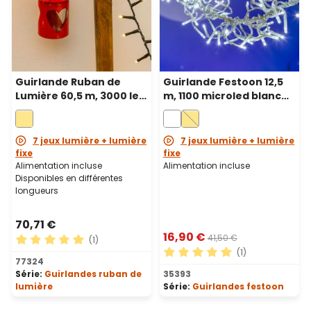
Guirlande Ruban de
Guirlande Festoon 12,5
Lumière 60,5 m, 3000 led
m, 1100 microled blanc
blanc chaud, câble vert
froid, câble transparent
7 jeux lumière + lumière
7 jeux lumière + lumière
fixe
fixe
Alimentation incluse
Alimentation incluse
Disponibles en différentes
longueurs
70,71 €
16,90 €
41,50 €
(1)
(1)
Note moyenne de 5 sur 5 étoiles
77324
Note moyenne de 5 sur 5 ét
Série:
Guirlandes ruban de
35393
lumière
Série:
Guirlandes festoon