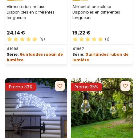
Alimentation incluse
Alimentation incluse
Disponibles en différentes
Disponibles en différentes
longueurs
longueurs
24,14 €
19,22 €
(9)
(1)
Note moyenne de 4.89 sur 5 étoiles
Note moyenne de 5 sur 5 ét
41998
41967
Série:
Guirlandes ruban de
Série:
Guirlandes ruban de
lumière
lumière
Promo 33%
Promo 35%