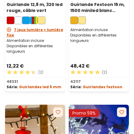
Guirlande 12,8 m, 320 led
Guirlande Festoon 15 m,
rouge, câble vert
1500 miniled blanc
chaud traditionnel,
câble vert
7 jeux lumière + lumière
Alimentation incluse
fixe
Disponibles en différentes
Alimentation incluse
longueurs
Disponibles en différentes
longueurs
12,22 €
48,42 €
(2)
(2)
Note moyenne de 4.5 sur 5 étoiles
Note moyenne de 5 sur 5 ét
48331
42117
Série:
Guirlandes led 5 mm
Série:
Guirlandes festoon
Promo 59%