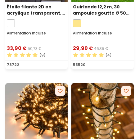
Étoile filante 2D en
Guirlande 12,2 m, 30
acrylique transparent,
ampoules goutte Ø 50
75 cm, 140 gouttes led
mm, led blanc chaud,
blanc froid
câble noir
Alimentation incluse
Alimentation incluse
33,90 €
29,90 €
50,73 €
46,35 €
(9)
(4)
Note moyenne de 4.89 sur 5 étoiles
Note moyenne de 5 sur 5 ét
73722
55520