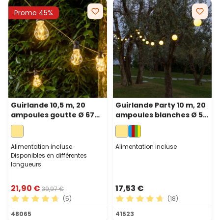
Promo 45%
Guirlande 10,5 m, 20
Guirlande Party 10 m, 20
ampoules goutte Ø 67
ampoules blanches Ø 50
mm, 200 microled blanc
mm, led blanc chaud,
chaud, câble noir
câble noir
Alimentation incluse
Alimentation incluse
Disponibles en différentes
longueurs
21,90 €
17,53 €
39,97 €
(5)
(18)
Note moyenne de 4.8 sur 5 étoiles
Note moyenne de 4.72 sur 5
48065
41523