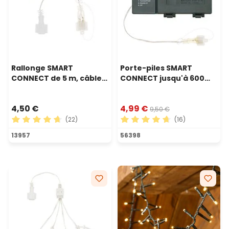
Rallonge SMART
Porte-piles SMART
CONNECT de 5 m, câble
CONNECT jusqu'à 600
transparent
led, sans timer
4,50 €
4,99 €
9,50 €
(22)
(16)
Note moyenne de 4.82 sur 5 étoiles
Note moyenne de 4.81 sur 5
13957
56398