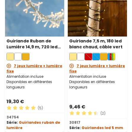
Guirlande Ruban de
Guirlande 7,5 m, 180 led
Lumière 14,9 m, 720 led
blanc chaud, câble vert
blanc chaud, câble
transparent
7 jeux lumière + lumière
7 jeux lumière + lumière
fixe
fixe
Alimentation incluse
Alimentation incluse
Disponibles en différentes
Disponibles en différentes
longueurs
longueurs
19,30 €
9,46 €
(5)
(2)
Note moyenne de 5 sur 5 étoiles
34754
Note moyenne de 4.5 sur 5 
Série:
Guirlandes ruban de
30817
lumière
Série:
Guirlandes led 5 mm