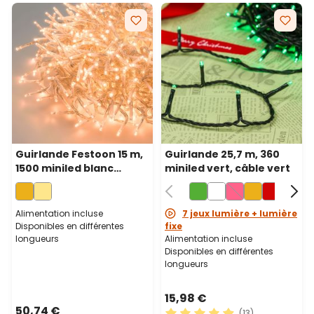
Guirlande Festoon 15 m,
Guirlande 25,7 m, 360
1500 miniled blanc
miniled vert, câble vert
chaud traditionnel,
câble transparent
Alimentation incluse
7 jeux lumière + lumière
Disponibles en différentes
fixe
longueurs
Alimentation incluse
Disponibles en différentes
longueurs
15,98 €
50,74 €
(13)