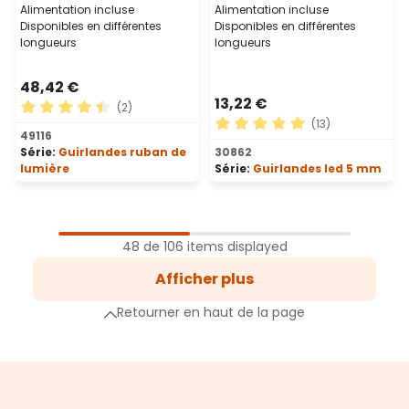
Alimentation incluse
Alimentation incluse
Disponibles en différentes
Disponibles en différentes
longueurs
longueurs
48,42 €
13,22 €
(2)
(13)
Note moyenne de 4.5 sur 5 étoiles
49116
Note moyenne de 5 sur 5 ét
Série:
Guirlandes ruban de
30862
lumière
Série:
Guirlandes led 5 mm
1
Page
48 de 106 items displayed
2
Afficher plus
Page
3
Retourner en haut de la page
Page
e suivante