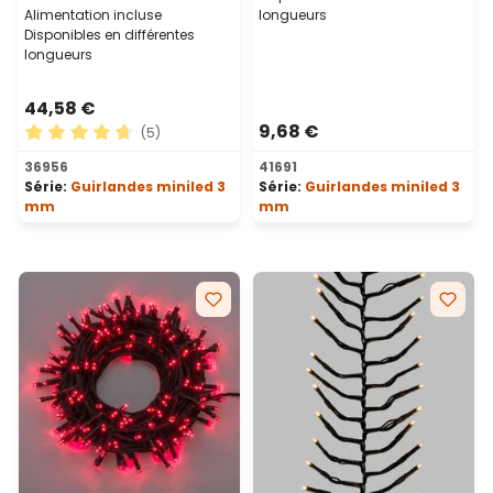
Alimentation incluse
longueurs
Disponibles en différentes
longueurs
44,58 €
9,68 €
(5)
Note moyenne de 4.8 sur 5 étoiles
36956
41691
Série:
Guirlandes miniled 3
Série:
Guirlandes miniled 3
mm
mm