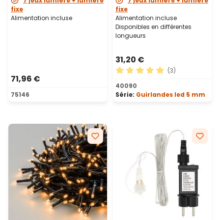
7 jeux lumière + lumière
7 jeux lumière + lumière
fixe
fixe
Alimentation incluse
Alimentation incluse
Disponibles en différentes
longueurs
31,20 €
(3)
71,96 €
Note moyenne de 5 sur 5 ét
40090
75146
Série:
Guirlandes led 5 mm