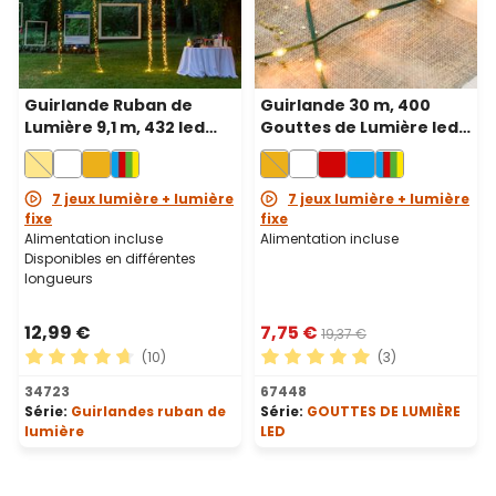
Guirlande Ruban de
Guirlande 30 m, 400
Lumière 9,1 m, 432 led
Gouttes de Lumière led
blanc chaud, câble vert
haute luminosité blanc
chaud traditionnel,
câble vert
7 jeux lumière + lumière
7 jeux lumière + lumière
fixe
fixe
Alimentation incluse
Alimentation incluse
Disponibles en différentes
longueurs
12,99 €
7,75 €
19,37 €
(10)
(3)
Note moyenne de 4.8 sur 5 étoiles
Note moyenne de 5 sur 5 ét
34723
67448
Série:
Guirlandes ruban de
Série:
GOUTTES DE LUMIÈRE
lumière
LED