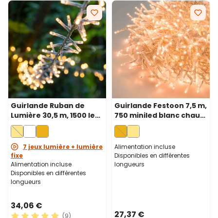
Guirlande Ruban de
Guirlande Festoon 7,5 m,
Lumière 30,5 m, 1500 led
750 miniled blanc chaud
blanc chaud, câble
traditionnel, câble
transparent
transparent
7 jeux lumière + lumière
Alimentation incluse
fixe
Disponibles en différentes
Alimentation incluse
longueurs
Disponibles en différentes
longueurs
34,06 €
27,37 €
(9)