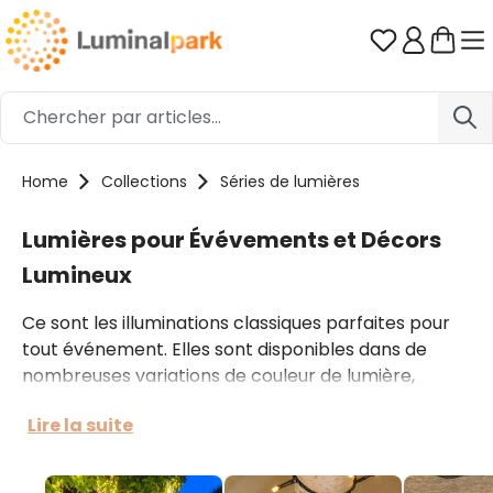
Passer au contenu principal
Vous avez 0
Home
Collections
Séries de lumières
Lumières pour Évévements et Décors
Lumineux
Ce sont les illuminations classiques parfaites pour
tout événement. Elles sont disponibles dans de
nombreuses variations de couleur de lumière,
d'effets de lumière et avec la possibilité d'avoir une
Lire la suite
minuterie ou une télécommande. Souvent, à basse
tension (équipées d'un transformateur) ce qui les
rend sûres dans l'environnement domestique. Les