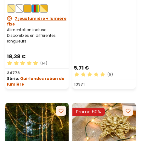
blanc chaud, câble vert
câble transparent
7 jeux lumière + lumière
fixe
Alimentation incluse
Disponibles en différentes
longueurs
18,38 €
(14)
5,71 €
Note moyenne de 4.93 sur 5 étoiles
34778
(8)
Série:
Guirlandes ruban de
Note moyenne de 5 sur 5 ét
lumière
13971
Promo 60%