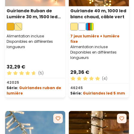
Guirlande Ruban de
Guirlande 40 m, 1000 led
Lumière 30 m, 1500 led
blanc chaud, câble vert
blanc chaud
traditionnel, câble vert
Alimentation incluse
7 jeux lumière + lumière
Disponibles en différentes
fixe
longueurs
Alimentation incluse
Disponibles en différentes
longueurs
32,29 €
29,36 €
(5)
(4)
Note moyenne de 4.8 sur 5 étoiles
42025
Note moyenne de 5 sur 5 ét
Série:
Guirlandes ruban de
46245
lumière
Série:
Guirlandes led 5 mm