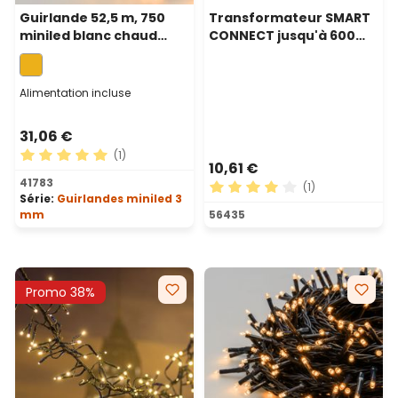
Guirlande 52,5 m, 750
Transformateur SMART
miniled blanc chaud
CONNECT jusqu'à 600
traditionnel, câble vert
led, timer 8-16 heures,
avec contrôleur
mémoire
Alimentation incluse
31,06 €
(1)
10,61 €
Note moyenne de 5 sur 5 étoiles
41783
(1)
Série:
Guirlandes miniled 3
Note moyenne de 4 sur 5 ét
mm
56435
Promo 38%