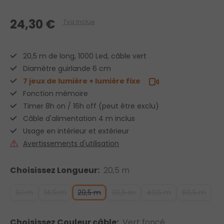
24,30 €
Tva inclue
20,5 m de long, 1000 Led, câble vert
Diamètre guirlande 6 cm
7 jeux de lumière + lumière fixe
Fonction mémoire
Timer 8h on / 16h off (peut être exclu)
Câble d'alimentation 4 m inclus
Usage en intérieur et extérieur
Avertissements d'utilisation
Choisissez Longueur:
20,5 m
9,1 m
14,9 m
20,5 m
30,5 m
40,5 m
60,5 m
Choisissez Couleur câble:
Vert foncé