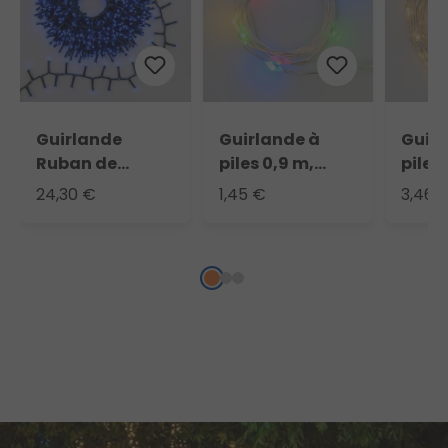
Guirlande
Guirlande à
Guirl
Ruban de
piles 0,9 m,
piles
Lumière 20,5 m,
multicolor
micro
24,30 €
1,45 €
3,46 
1000 led bleu
chau