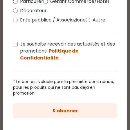
Particulier
Gérant Commerce/Hôtel
rossi
5
/5
Décorateur
Note moyenne de 5 sur 5 étoiles
Ottimo prodotto, servizio di consegna perfetto e
Ente pubblico / Associazione
Autre
celere
Je souhaite recevoir des actualités et des
2 novembre 2024
promotions.
Politique de
5 / 5 - Catena Nastro di Luce 20,5 m, 1000 led
Confidentialité
rossi
5
/5
Note moyenne de 5 sur 5 étoiles
Sono anni che le uso ottimo prodotto, qualità prezzo
* Le bon est valable pour la première commande,
perfetto
pour les produits qui ne sont pas déjà en
promotion.
27 décembre 2021
S'abonner
4 / 5 - Catena Nastro di Luce 20,5 m, 1000 led
rossi