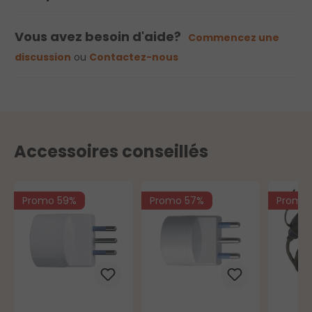
Vous avez besoin d'aide?
Commencez une
discussion
ou
Contactez-nous
Accessoires conseillés
Promo 59%
Promo 57%
Promo