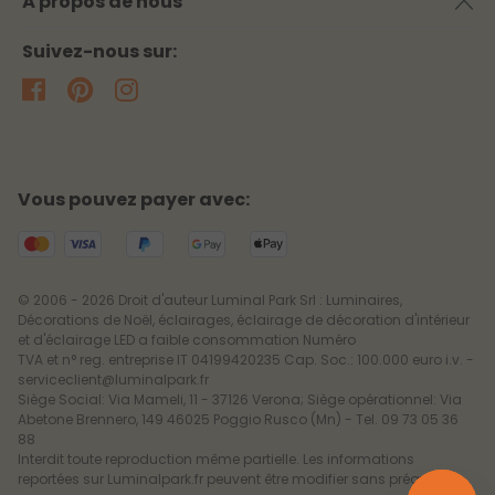
À propos de nous
Suivez-nous sur:
Vous pouvez payer avec:
© 2006 - 2026 Droit d'auteur Luminal Park Srl : Luminaires,
Décorations de Noël, éclairages, éclairage de décoration d'intérieur
et d'éclairage LED a faible consommation Numéro
TVA et n° reg. entreprise IT 04199420235 Cap. Soc.: 100.000 euro i.v. -
serviceclient@luminalpark.fr
Siège Social: Via Mameli, 11 - 37126 Verona; Siège opérationnel: Via
Abetone Brennero, 149 46025 Poggio Rusco (Mn) - Tel. 09 73 05 36
88
Interdit toute reproduction même partielle. Les informations
reportées sur Luminalpark.fr peuvent être modifier sans préavis.