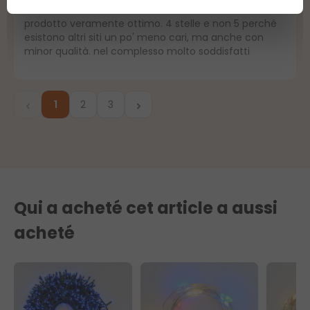
4
/5
Note moyenne de 4 sur 5 étoiles
prodotto veramente ottimo. 4 stelle e non 5 perché
esistono altri siti un po' meno cari, ma anche con
minor qualità. nel complesso molto soddisfatti
1
2
3
Page
Page
Page
Qui a acheté cet article a aussi
acheté