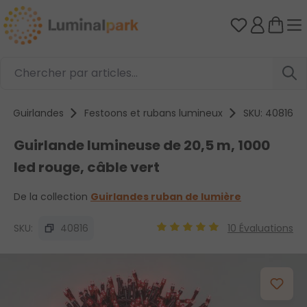
Passer au contenu principal
Vous avez 0
Guirlandes
Festoons et rubans lumineux
SKU: 40816
Guirlande lumineuse de 20,5 m, 1000
led rouge, câble vert
De la collection
Guirlandes ruban de lumière
SKU:
40816
10 Évaluations
Note moyenne de 4.89 sur 5 
Ignorer la galerie d'images