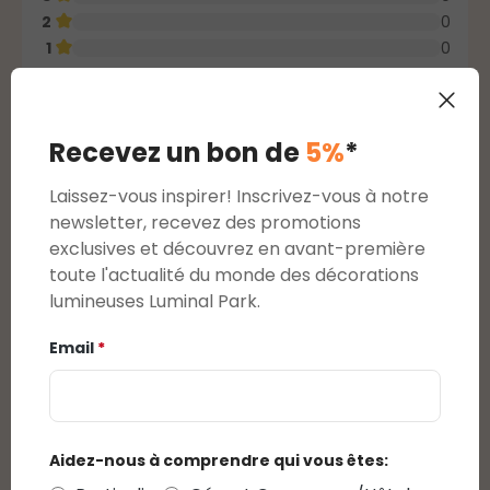
2
0
1
0
Afficher les évaluations uniquement dans la
Recevez un bon de
5%
*
langue actuelle.
Laissez-vous inspirer! Inscrivez-vous à notre
1
-
4
de
10
Évaluations
newsletter, recevez des promotions
exclusives et découvrez en avant-première
11 mars 2025
4 / 5 - Mini Festón de luces Led rojo 20m
toute l'actualité du monde des décorations
lumineuses Luminal Park.
4
/5
Note moyenne de 4 sur 5 étoiles
Precio Genial y color muy bonito. Buen servicio y
Email
*
tiempo de envio
10 février 2025
Aidez-nous à comprendre qui vous êtes:
5 / 5 - Catena Nastro di Luce 20,5 m, 1000 led