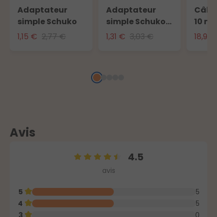
Adaptateur
Adaptateur
Câble
simple Schuko
simple Schuko
10 m 
avec fiche 16A
l'ext
1,15 €
2,77 €
1,31 €
3,03 €
18,90
Avis
4.5
Note moyenne de 4.5 sur 5 étoiles
avis
5
5
4
5
3
0