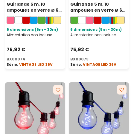
Guirlande 5 m, 10
Guirlande 5 m, 10
ampoules en verre Ø 60
ampoules en verre Ø 60
mm, led rose en spirale,
mm, led vert en spirale,
prolongeable
prolongeable
6 dimensions (5m - 30m)
6 dimensions (5m - 30m)
Alimentation non incluse
Alimentation non incluse
75,92 €
75,92 €
BX00074
BX00073
Série:
VINTAGE LED 36V
Série:
VINTAGE LED 36V