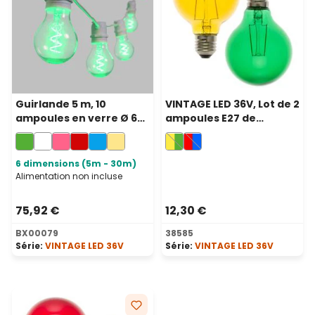
Guirlande 5 m, 10
VINTAGE LED 36V, Lot de 2
ampoules en verre Ø 60
ampoules E27 de
mm, led vert en spirale,
remplacement 36 volt, Ø
prolongeable
80 mm, led jaune et vert
6 dimensions (5m - 30m)
Alimentation non incluse
75,92 €
12,30 €
BX00079
38585
Série:
VINTAGE LED 36V
Série:
VINTAGE LED 36V