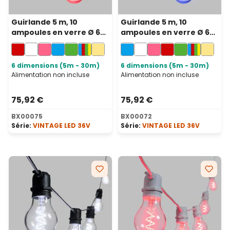
Guirlande 5 m, 10
Guirlande 5 m, 10
ampoules en verre Ø 60
ampoules en verre Ø 60
mm, led rouge en
mm, led bleu en spirale,
spirale, prolongeable
prolongeable
6 dimensions (5m - 30m)
6 dimensions (5m - 30m)
Alimentation non incluse
Alimentation non incluse
75,92 €
75,92 €
BX00075
BX00072
Série:
VINTAGE LED 36V
Série:
VINTAGE LED 36V