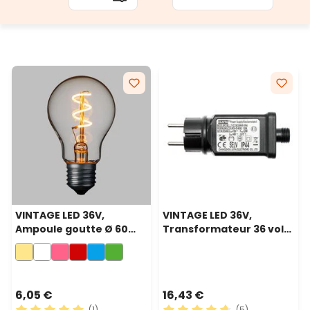
vingtaine de mètres et n'est donc pas la série la
plus appropriée pour la décoration de très grands
espaces.
VINTAGE LED 36V,
VINTAGE LED 36V,
Ampoule goutte Ø 60
Transformateur 36 volt,
mm en verre, 36 volt, led
24 watt pour guirlandes
en spirale, blanc chaud
à ampoules
6,05 €
16,43 €
(1)
(5)