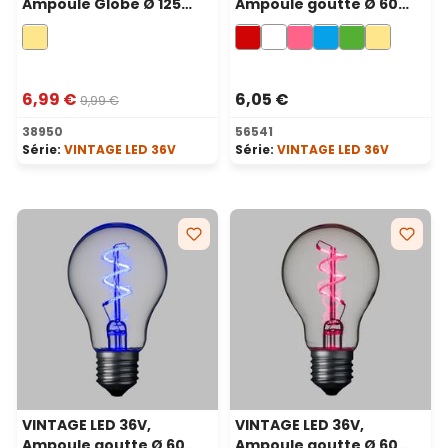
Ampoule Globe Ø 125
Ampoule goutte Ø 60
mm en verre, 36 volt,
mm en verre, 36 volt, led
filament led blanc
en spirale, rouge
chaud
6,99 €
6,05 €
9,99 €
38950
56541
Série:
VINTAGE LED 36V
Série:
VINTAGE LED 36V
VINTAGE LED 36V,
VINTAGE LED 36V,
Ampoule goutte Ø 60
Ampoule goutte Ø 60