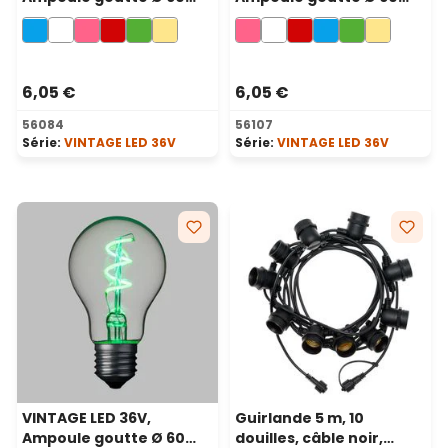
mm en verre, 36 volt, led
mm en verre, 36 volt, led
en spirale, bleu
en spirale, rose
6,05 €
6,05 €
56084
56107
Série:
VINTAGE LED 36V
Série:
VINTAGE LED 36V
VINTAGE LED 36V,
Guirlande 5 m, 10
Ampoule goutte Ø 60
douilles, câble noir,