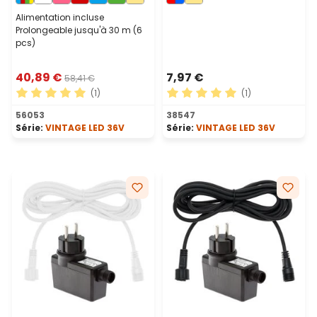
spirale, prolongeable
60 mm, led rouge et bleu
Alimentation incluse
Prolongeable jusqu'à 30 m (6
pcs)
40,89 €
7,97 €
58,41 €
(1)
(1)
Note moyenne de 5 sur 5 étoiles
Note moyenne de 5 sur 5 ét
56053
38547
Série:
VINTAGE LED 36V
Série:
VINTAGE LED 36V