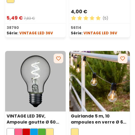
filament led blanc
chaud
4,00 €
5,49 €
7,83 €
(5)
Note moyenne de 5 sur 5 ét
38790
56114
Série:
VINTAGE LED 36V
Série:
VINTAGE LED 36V
VINTAGE LED 36V,
Guirlande 5 m, 10
Ampoule goutte Ø 60
ampoules en verre Ø 60
mm en verre, 36 volt, led
mm, filament led blanc
en spirale, blanc froid
chaud, prolongeable