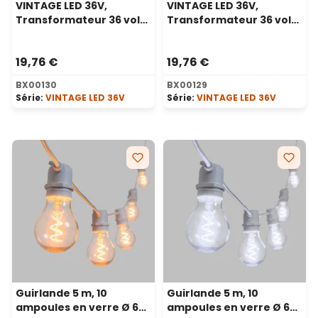
VINTAGE LED 36V,
VINTAGE LED 36V,
Transformateur 36 volt,
Transformateur 36 volt,
24 watt pour guirlandes
24 watt pour guirlandes
d'ampoules, 4 m de
d'ampoules, 4 m de
19,76 €
19,76 €
câble blanc
câble noir
BX00130
BX00129
Série:
VINTAGE LED 36V
Série:
VINTAGE LED 36V
Guirlande 5 m, 10
Guirlande 5 m, 10
ampoules en verre Ø 60
ampoules en verre Ø 60