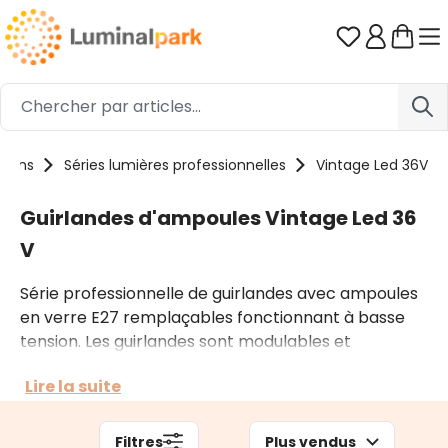
Passer au contenu principal
Vous avez 0
tions
Séries lumières professionnelles
Vintage Led 36V
Guirlandes d'ampoules Vintage Led 36
V
Série professionnelle de guirlandes avec ampoules
en verre E27 remplaçables fonctionnant à basse
tension. Les guirlandes sont modulables et
personnalisables: vous pouvez choisir le type de
Lire la suite
câble et d'ampoule, à filament traditionnel ou en
spirale, dans les couleurs lumière que vous aimez le
plus. Cette série peut être prolongées que sur une
Filtres
Plus vendus