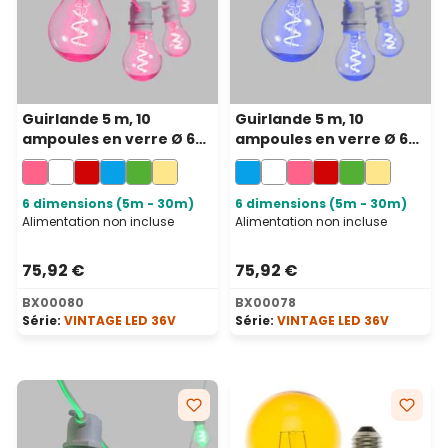
Guirlande 5 m, 10
Guirlande 5 m, 10
ampoules en verre Ø 60
ampoules en verre Ø 60
mm, led rose en spirale,
mm, led bleu froid en
prolongeable
spirale, prolongeable
6 dimensions (5m - 30m)
6 dimensions (5m - 30m)
Alimentation non incluse
Alimentation non incluse
75,92 €
75,92 €
BX00080
BX00078
Série:
VINTAGE LED 36V
Série:
VINTAGE LED 36V