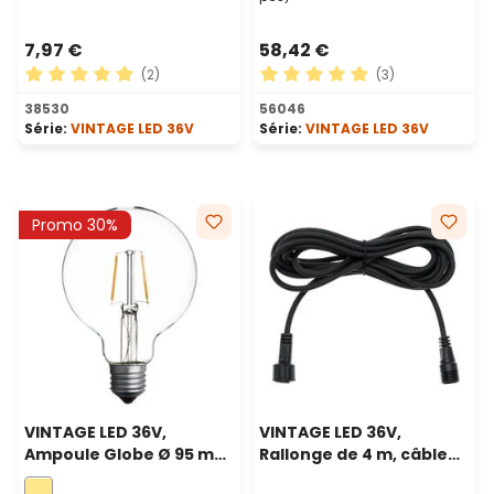
7,97 €
58,42 €
(2)
(3)
Note moyenne de 5 sur 5 étoiles
Note moyenne de 5 sur 5 ét
38530
56046
Série:
VINTAGE LED 36V
Série:
VINTAGE LED 36V
Promo 30%
VINTAGE LED 36V,
VINTAGE LED 36V,
Ampoule Globe Ø 95 mm
Rallonge de 4 m, câble
en verre, 36 volt,
noir