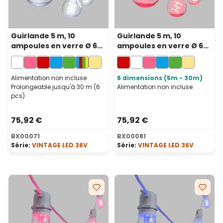
Guirlande 5 m, 10
Guirlande 5 m, 10
ampoules en verre Ø 60
ampoules en verre Ø 60
mm, led blanc froid en
mm, led rouge en
spirale, prolongeable
spirale, prolongeable
Alimentation non incluse
6 dimensions (5m - 30m)
Prolongeable jusqu'à 30 m (6
Alimentation non incluse
pcs)
75,92 €
75,92 €
BX00071
BX00081
Série:
VINTAGE LED 36V
Série:
VINTAGE LED 36V