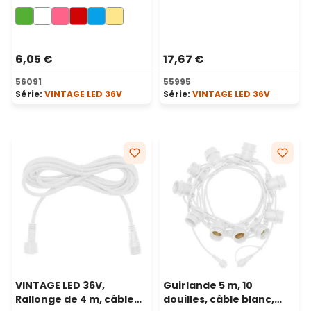
mm en verre, 36 volt, led
prolongeable, sans
en spirale, vert
alimentation
6,05 €
17,67 €
56091
55995
Série:
VINTAGE LED 36V
Série:
VINTAGE LED 36V
VINTAGE LED 36V,
Guirlande 5 m, 10
Rallonge de 4 m, câble
douilles, câble blanc,