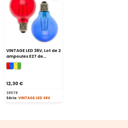
VINTAGE LED 36V, Lot de 2
ampoules E27 de
remplacement 36 volt, Ø
80 mm, rouge et bleu
12,30 €
38578
Série:
VINTAGE LED 36V