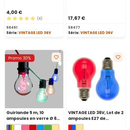
blanc
prolongeable, sans
alimentation
4,00 €
17,67 €
(4)
Note moyenne de 5 sur 5 étoiles
58491
58477
Série:
VINTAGE LED 36V
Série:
VINTAGE LED 36V
Promo 30%
Guirlande 5 m, 10
VINTAGE LED 36V, Lot de 2
ampoules en verre Ø 60
ampoules E27 de
mm, led multicolor en
remplacement 36 volt, Ø