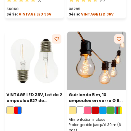
Note moyenne de 5 sur 5 étoiles
Note moyenne de 4.8 sur 5 
56060
38295
Série:
VINTAGE LED 36V
Série:
VINTAGE LED 36V
VINTAGE LED 36V, Lot de 2
Guirlande 5 m, 10
ampoules E27 de
ampoules en verre Ø 60
remplacement 36 volt, Ø
mm, led blanc chaud en
60 mm, led blanc chaud
spirale, prolongeable
Alimentation incluse
Prolongeable jusqu'à 30 m (6
pcs)