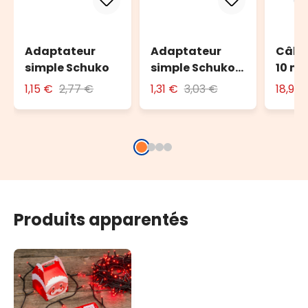
Adaptateur
Adaptateur
Câble
simple Schuko
simple Schuko
10 m 
avec fiche 16A
l'ext
1,15 €
2,77 €
1,31 €
3,03 €
18,90
Produits apparentés