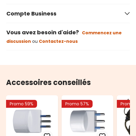
Compte Business
Vous avez besoin d'aide?
Commencez une
discussion
ou
Contactez-nous
Accessoires conseillés
Promo 59%
Promo 57%
Promo