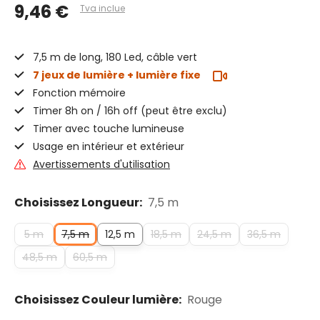
9,46 €
Tva inclue
7,5 m de long, 180 Led, câble vert
7 jeux de lumière + lumière fixe
Fonction mémoire
Timer 8h on / 16h off (peut être exclu)
Timer avec touche lumineuse
Usage en intérieur et extérieur
Avertissements d'utilisation
Choisissez Longueur:
7,5 m
5 m
7,5 m
12,5 m
18,5 m
24,5 m
36,5 m
48,5 m
60,5 m
Choisissez Couleur lumière:
Rouge