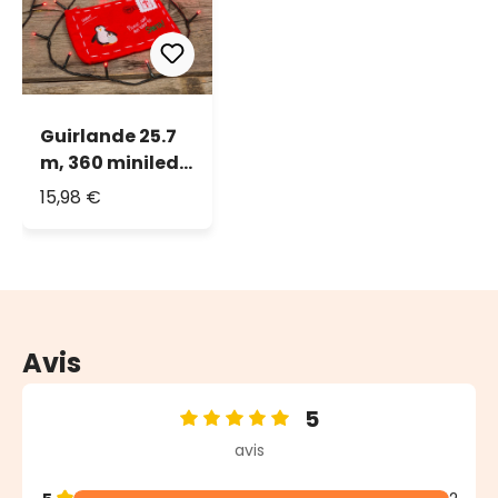
Guirlande 25.7
m, 360 miniled
rouge, câble
15,98 €
vert
Avis
5
Note moyenne de 5 sur 5 étoiles
avis