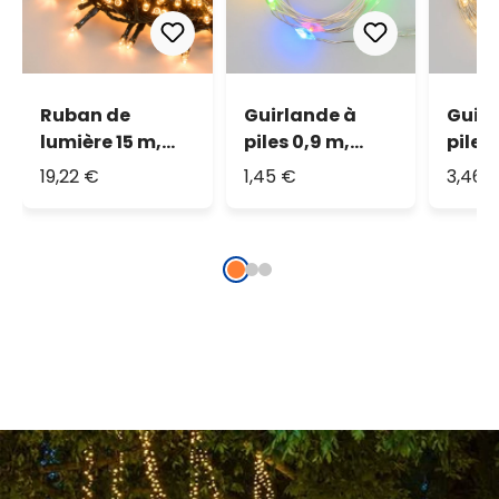
Ruban de
Guirlande à
Guirl
lumière 15 m,
piles 0,9 m,
piles
750 led blanc
multicolor
micro
19,22 €
1,45 €
3,46 
chaud
chau
traditionnel