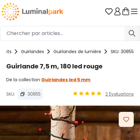
Passer au contenu principal
Vous avez 0
oduits
Guirlandes
Guirlandes de lumière
SKU: 30855
Guirlande 7,5 m, 180 led rouge
De la collection
Guirlandes led 5 mm
SKU:
30855
2 Évaluations
Note moyenne de 4.89 sur 5
Ignorer la galerie d'images