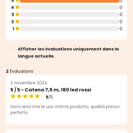
5
2
4
0
3
0
2
0
1
0
Afficher les évaluations uniquement dans la
langue actuelle.
2
Évaluations
2 novembre 2024
5 / 5 - Catena 7,5 m, 180 led rossi
5
/5
Note moyenne de 5 sur 5 étoiles
Sono anni che le uso ottimo prodotto, qualità prezzo
perfetto