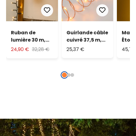
Ruban de
Guirlande câble
Magi
lumière 30 m,
cuivré 37,5 m,
Étoile
1500 led blanc
500 microled
m, go
24,90 €
32,28 €
25,37 €
45,73
chaud
blanc chaud
lumiè
traditionnel
blan