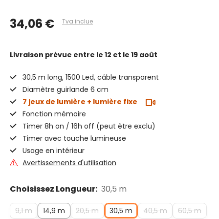
34,06 €
Tva inclue
Livraison prévue
entre le 12 et le 19 août
30,5 m long, 1500 Led, câble transparent
Diamètre guirlande 6 cm
7 jeux de lumière + lumière fixe
Fonction mémoire
Timer 8h on / 16h off (peut être exclu)
Timer avec touche lumineuse
Usage en intérieur
Avertissements d'utilisation
Choisissez Longueur:
30,5 m
9,1 m
14,9 m
20,5 m
30,5 m
40,5 m
60,5 m