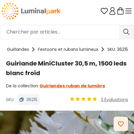
Passer au contenu principal
Vous avez 0
Guirlandes
Festoons et rubans lumineux
SKU: 36215
Guirlande MiniCluster 30,5 m, 1500 leds
blanc froid
De la collection
Guirlandes ruban de lumière
SKU:
36215
3 Évaluations
Note moyenne de 4.89 sur 5
Ignorer la galerie d'images