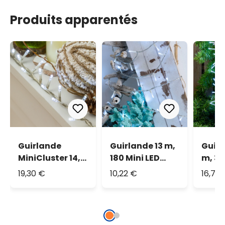
Produits apparentés
Guirlande
Guirlande 13 m,
Guirl
MiniCluster 14,9
180 Mini LED
m, 36
m, 720 led blanc
blanc froid
blanc
19,30 €
10,22 €
16,76
froid
câbl
tran