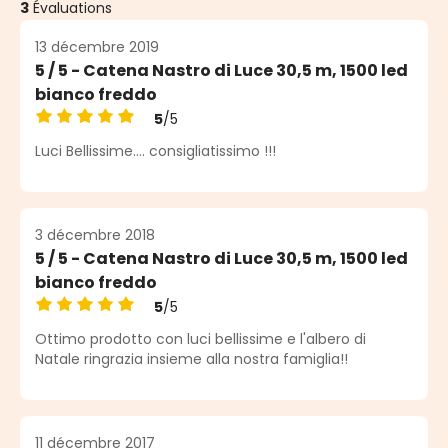
3
Évaluations
13 décembre 2019
5 / 5 - Catena Nastro di Luce 30,5 m, 1500 led
bianco freddo
5
/5
Note moyenne de 5 sur 5 étoiles
Luci Bellissime.... consigliatissimo !!!
3 décembre 2018
5 / 5 - Catena Nastro di Luce 30,5 m, 1500 led
bianco freddo
5
/5
Note moyenne de 5 sur 5 étoiles
Ottimo prodotto con luci bellissime e l'albero di
Natale ringrazia insieme alla nostra famiglia!!
11 décembre 2017