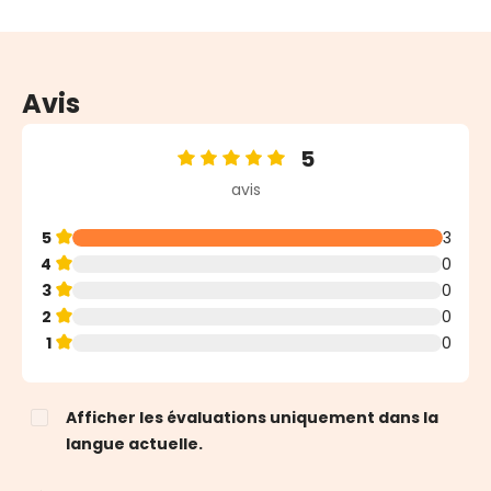
Avis
5
Note moyenne de 5 sur 5 étoiles
avis
5
3
4
0
3
0
2
0
1
0
Afficher les évaluations uniquement dans la
langue actuelle.