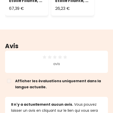
Étoile Filante, 5
Étoile Filante, 3
m, gouttes de
m, Gouttes de
67,39 €
26,23 €
lumières led
lumière led
blanc chaud
blanc chaud
traditionnel
Avis
Note moyenne de 0 sur 5 étoiles
avis
Afficher les évaluations uniquement dans la
langue actuelle.
Il n'y a actuellement aucun avis.
Vous pouvez
laisser un avis en cliquant sur le lien qui vous sera