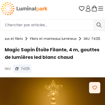
Passer au contenu principal
Vous avez 0
ideaux et filets
Filets et manteaux lumineux
SKU: 74125
Magic Sapin Étoile Filante, 4 m, gouttes
de lumières led blanc chaud
SKU:
74125
Ignorer la galerie d'images