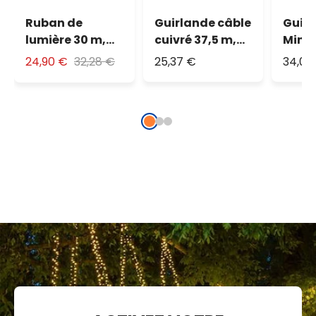
Ruban de
Guirlande câble
Guir
lumière 30 m,
cuivré 37,5 m,
MiniC
1500 led blanc
500 microled
m, 15
24,90 €
32,28 €
25,37 €
34,06
chaud
blanc chaud
blanc
traditionnel