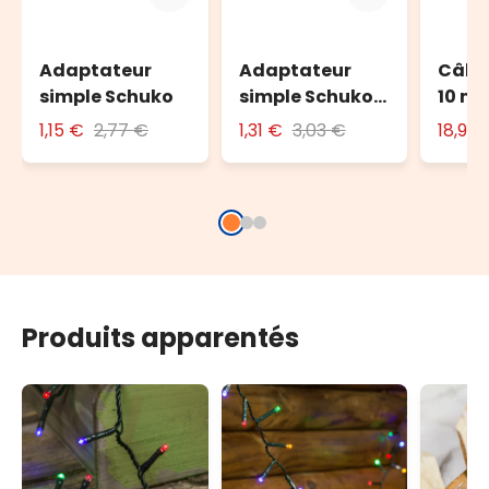
Adaptateur
Adaptateur
Câble
simple Schuko
simple Schuko
10 m 
avec fiche 16A
l'ext
1,15 €
2,77 €
1,31 €
3,03 €
18,90
Produits apparentés