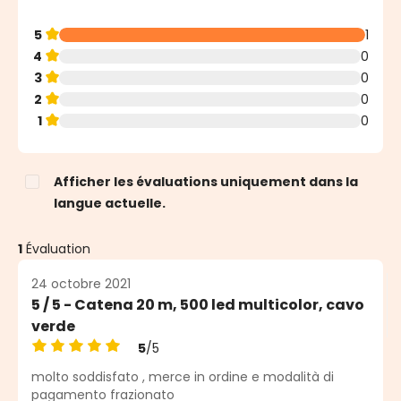
5
1
4
0
3
0
2
0
1
0
Afficher les évaluations uniquement dans la
langue actuelle.
1
Évaluation
24 octobre 2021
5 / 5 - Catena 20 m, 500 led multicolor, cavo
verde
5
/5
Note moyenne de 5 sur 5 étoiles
molto soddisfato , merce in ordine e modalità di
pagamento frazionato