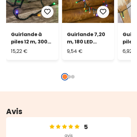
Guirlande à
Guirlande 7,20
Guirl
piles 12 m, 300
m, 180 LED
piles
multicolor
multicolor
LED m
15,22 €
9,54 €
6,92 
Avis
5
Note moyenne de 5 sur 5 étoiles
avis