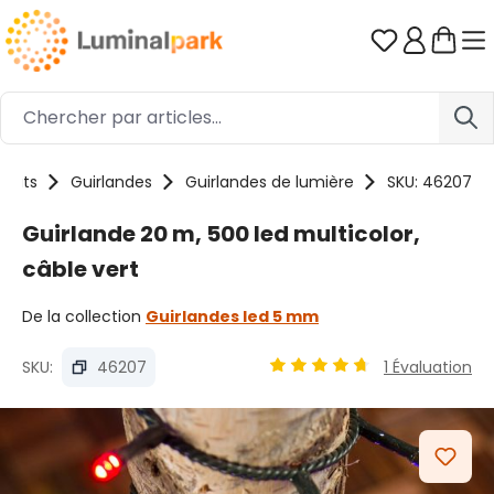
Passer au contenu principal
Vous avez 0
duits
Guirlandes
Guirlandes de lumière
SKU: 46207
Guirlande 20 m, 500 led multicolor,
câble vert
De la collection
Guirlandes led 5 mm
SKU:
46207
1 Évaluation
Note moyenne de 4.78 sur 
Ignorer la galerie d'images