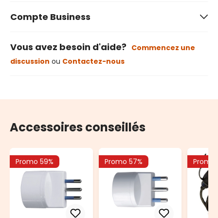
Compte Business
Vous avez besoin d'aide?
Commencez une
discussion
ou
Contactez-nous
Accessoires conseillés
Promo 59%
Promo 57%
Promo