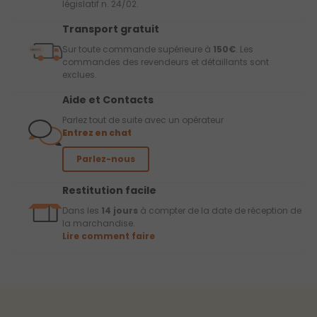
législatif n. 24/02.
Transport gratuit
Sur toute commande supérieure à
150€
. Les
commandes des revendeurs et détaillants sont
exclues.
Aide et Contacts
Parlez tout de suite avec un opérateur
Entrez en chat
Parlez-nous
Restitution facile
Dans les
14 jours
à compter de la date de réception de
la marchandise.
Lire comment faire