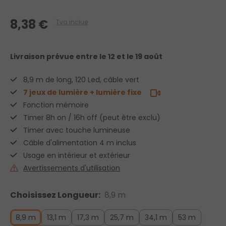
8,38 €
Tva inclue
Livraison prévue
entre le 12 et le 19 août
8,9 m de long, 120 Led, câble vert
7 jeux de lumière + lumière fixe
Fonction mémoire
Timer 8h on / 16h off (peut être exclu)
Timer avec touche lumineuse
Câble d'alimentation 4 m inclus
Usage en intérieur et extérieur
Avertissements d'utilisation
Choisissez Longueur:
8,9 m
8,9 m
13,1 m
17,3 m
25,7 m
34,1 m
53 m