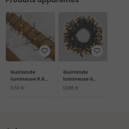
Guirlande
Guirlande
lumineuse 9,60
lumineuse à
m, 240 LED
piles, 300 led
11,53 €
13,68 €
blanc chaud
blanc chaud