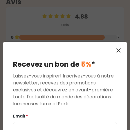
Avis
4.88
Note moyenne de 4.88 sur 5 étoiles
avis
5
7
4
1
3
0
2
0
Recevez un bon de
5%
*
1
0
Laissez-vous inspirer! Inscrivez-vous à notre
newsletter, recevez des promotions
Afficher les évaluations uniquement dans la
exclusives et découvrez en avant-première
langue actuelle.
toute l'actualité du monde des décorations
lumineuses Luminal Park.
1
-
4
de
8
Évaluations
Email
*
4 octobre 2024
5 / 5 - Guirnalda 8,9 m, 120 miniled blanco