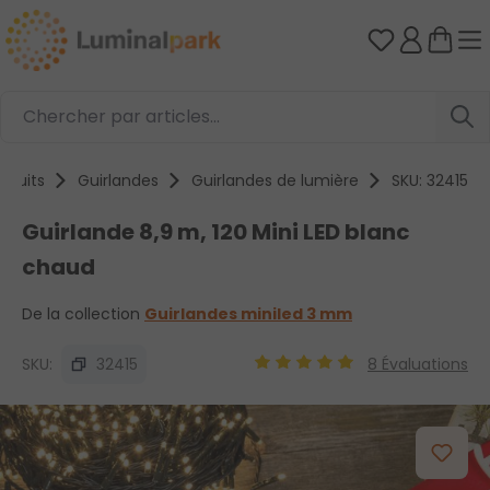
Passer au contenu principal
Vous avez 0
oduits
Guirlandes
Guirlandes de lumière
SKU: 32415
Guirlande 8,9 m, 120 Mini LED blanc
chaud
De la collection
Guirlandes miniled 3 mm
SKU:
32415
8 Évaluations
Note moyenne de 4.9 sur 5 
Ignorer la galerie d'images