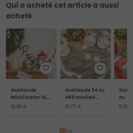
Qui a acheté cet article a aussi
acheté
Guirlande
Guirlande 34 m,
Guirl
MiniCluster 14,9
480 miniled
m, 12
m, 720 led blanc
blanc chaud
blan
18,38 €
19,75 €
8,38 
chaud
traditionnel
tradi