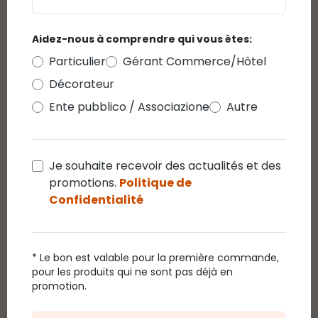
cálido, cable verde
5
/5
Note moyenne de 5 sur 5 étoiles
Aidez-nous à comprendre qui vous êtes:
Buen producto. Es lo que buscaba para cambiar una
que tenía más de 30 años , espero que por lo menos
Particulier
Gérant Commerce/Hôtel
dure la 20 años ya estaría muy contento
Décorateur
Ente pubblico / Associazione
Autre
9 décembre 2022
5 / 5 - Catena 8,5 m, 120 miniled bianco
Je souhaite recevoir des actualités et des
caldo
promotions.
Politique de
5
/5
Note moyenne de 5 sur 5 étoiles
Confidentialité
Molto scenografica E’ propio ciò che cercavo
* Le bon est valable pour la première commande,
18 décembre 2016
pour les produits qui ne sont pas déjà en
4 / 5 - Catena 8,5 m, 120 miniled bianco
promotion.
caldo
4
/5