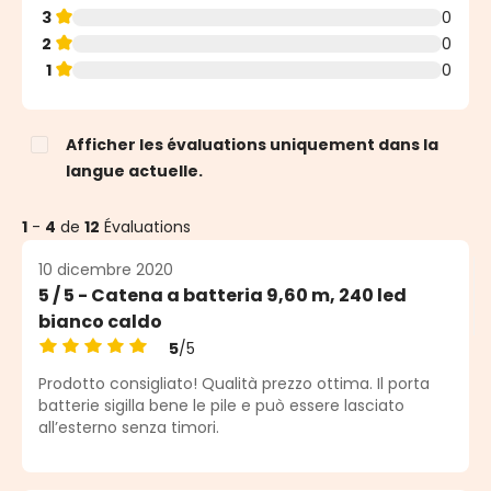
3
0
2
0
1
0
Afficher les évaluations uniquement dans la
langue actuelle.
1
-
4
de
12
Évaluations
10 dicembre 2020
5 / 5 - Catena a batteria 9,60 m, 240 led
bianco caldo
5
/5
Note moyenne de 5 sur 5 étoiles
Prodotto consigliato! Qualità prezzo ottima. Il porta
batterie sigilla bene le pile e può essere lasciato
all’esterno senza timori.