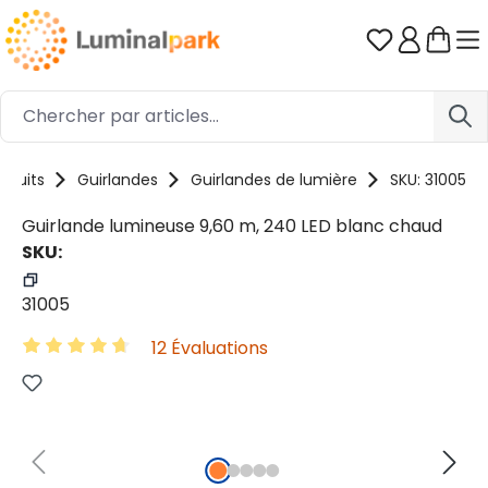
Passer au contenu principal
Vous avez 0
oduits
Guirlandes
Guirlandes de lumière
SKU: 31005
Guirlande lumineuse 9,60 m, 240 LED blanc chaud
SKU:
31005
12 Évaluations
Note moyenne de 4.87 sur 5 étoiles
Ignorer la galerie d'images