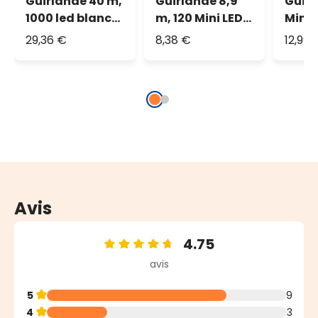
Guirlande 40 m,
Guirlande 8,9
Guir
1000 led blanc
m, 120 Mini LED
MiniC
chaud, câble
blanc chaud
m, 43
29,36 €
8,38 €
12,99 
vert
chau
Avis
4.75
Note moyenne de 4.75 sur 5 étoiles
avis
5
9
4
3