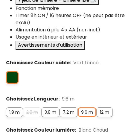
7 jeux de lumière + lumière fixe
Fonction mémoire
Timer 8h ON / 16 heures OFF (ne peut pas être
exclu)
Alimentation à pile 4 x AA (non incl.)
Usage en intérieur et extérieur
Avertissements d'utilisation
Choisissez Couleur câble:
Vert foncé
Choisissez Longueur:
9,6 m
1,9 m
2,8 m
3,8 m
7,2 m
9,6 m
12 m
Choisissez Couleur lumière:
Blanc Chaud