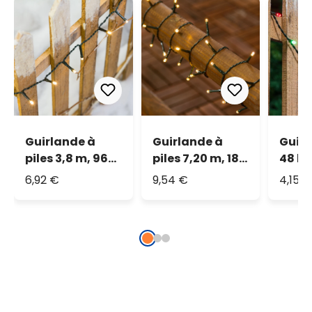
Guirlande à
Guirlande à
Guirl
piles 3,8 m, 96
piles 7,20 m, 180
48 le
led blanc
LED blanc
multi
6,92 €
9,54 €
4,15 
chaud, câble
chaud
vert