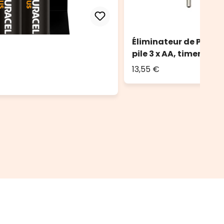
Éliminateur de Piles,
pile 3 x AA, timer 8/16
13,55 €