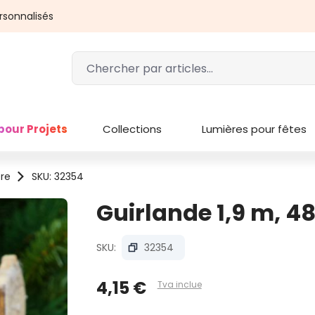
rsonnalisés
pour Projets
Collections
Lumières pour fêtes
ère
SKU: 32354
Guirlande 1,9 m, 4
SKU:
32354
4,15 €
Tva inclue