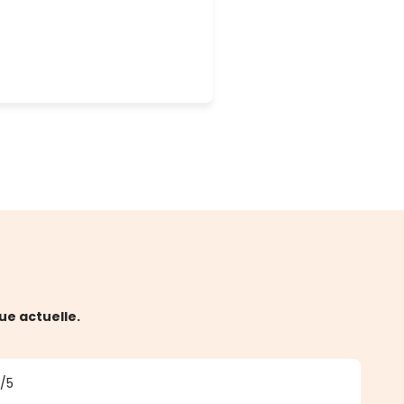
ue actuelle.
5
/5
 5 sur 5 étoiles