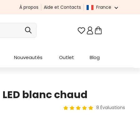
À propos
Aide et Contacts
France
Vous avez 0 articles da
Nouveautés
Outlet
Blog
8 LED blanc chaud
8 Évaluations
Note moyenne de 4.88 sur 5 éto