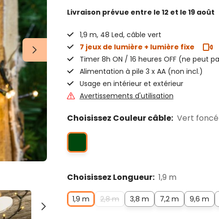
Livraison prévue
entre le 12 et le 19 août
1,9 m, 48 Led, câble vert
7 jeux de lumière + lumière fixe
Timer 8h ON / 16 heures OFF (ne peut pa
Alimentation à pile 3 x AA (non incl.)
Usage en intérieur et extérieur
Avertissements d'utilisation
Choisissez Couleur câble:
Vert foncé
Choisissez Longueur:
1,9 m
1,9 m
2,8 m
3,8 m
7,2 m
9,6 m