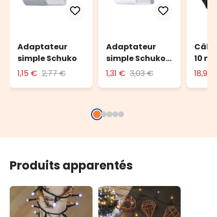
Adaptateur
Adaptateur
Câble
simple Schuko
simple Schuko
10 m 
avec fiche 16A
l'ext
1,15 €
2,77 €
1,31 €
3,03 €
18,90
Produits apparentés