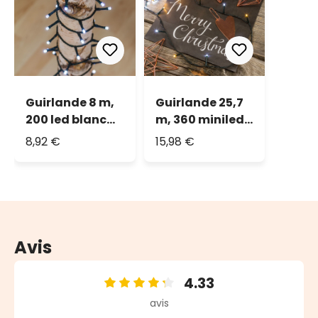
Guirlande 8 m,
Guirlande 25,7
200 led blanc
m, 360 miniled
froid, câble vert
blanc chaud et
8,92 €
15,98 €
blanc froid,
câble vert
Avis
4.33
Note moyenne de 4.33 sur 5 étoiles
avis