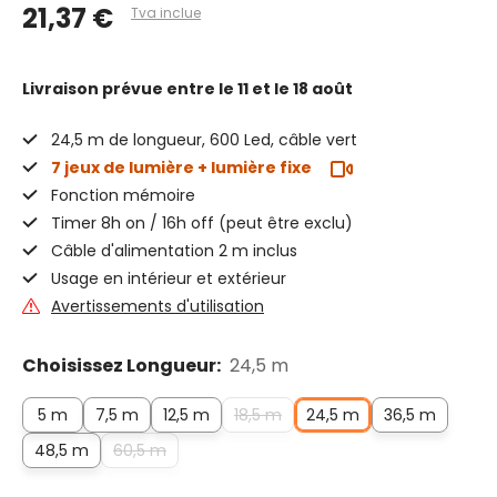
21,37 €
Tva inclue
Livraison prévue
entre le 11 et le 18 août
24,5 m de longueur, 600 Led, câble vert
7 jeux de lumière + lumière fixe
Fonction mémoire
Timer 8h on / 16h off (peut être exclu)
Câble d'alimentation 2 m inclus
Usage en intérieur et extérieur
Avertissements d'utilisation
Choisissez Longueur:
24,5 m
5 m
7,5 m
12,5 m
18,5 m
24,5 m
36,5 m
48,5 m
60,5 m