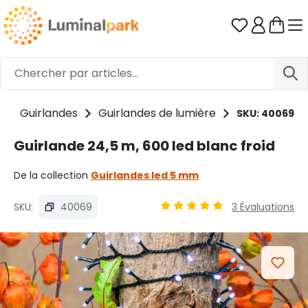
Passer au contenu principal
Vous avez 0
Guirlandes
Guirlandes de lumière
SKU: 40069
Guirlande 24,5 m, 600 led blanc froid
De la collection
Guirlandes led 5 mm
SKU:
40069
3 Évaluations
Note moyenne de 4.89 sur 5
Ignorer la galerie d'images