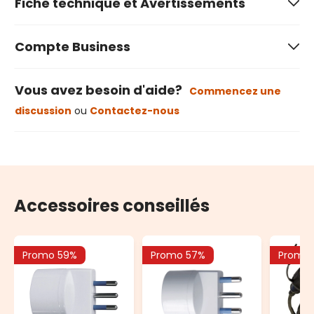
Fiche technique et Avertissements
Compte Business
Vous avez besoin d'aide?
Commencez une
discussion
ou
Contactez-nous
Accessoires conseillés
Promo 59%
Promo 57%
Promo