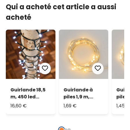
Qui a acheté cet article a aussi
acheté
Guirlande 18,5
Guirlande à
Guirl
m, 450 led
piles 1,9 m,
piles
blanc froid
blanc chaud
blan
16,60 €
1,69 €
1,45 