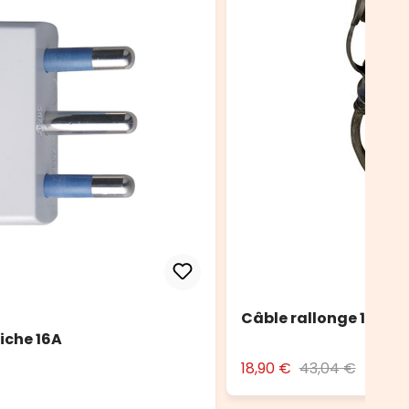
Câble rallonge 10 m no
iche 16A
18,90 €
43,04 €