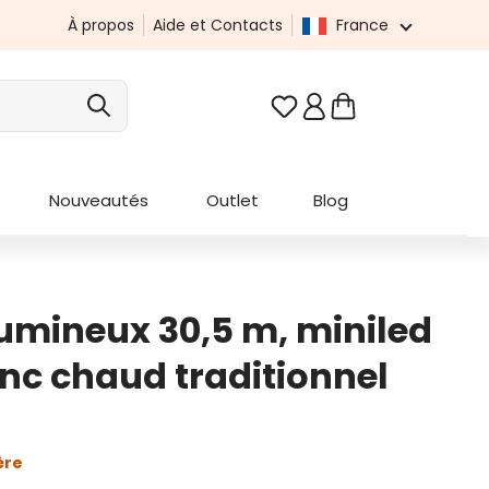
À propos
Aide et Contacts
France
Vous avez 0 articles da
Nouveautés
Outlet
Blog
umineux 30,5 m, miniled
nc chaud traditionnel
ère