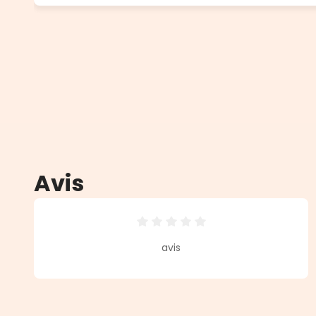
Avis
Note moyenne de 0 sur 5 étoiles
avis