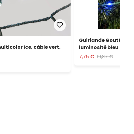
Guirlande Gouttes lu
lticolor Ice, câble vert,
luminosité bleu
7,75 €
19,37 €