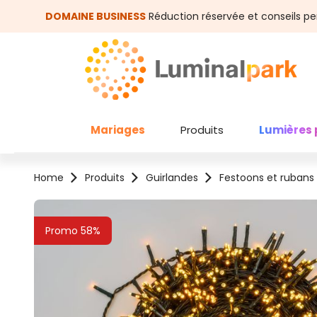
asser au contenu principal
Passer à la recherche
DOMAINE BUSINESS
Réduction réservée et conseils pe
Mariages
Produits
Lumières 
Home
Produits
Guirlandes
Festoons et rubans
Ignorer la galerie d'images
Promo 58%