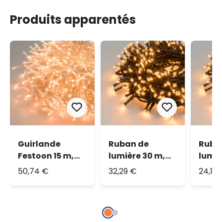
Produits apparentés
Guirlande
Ruban de
Ruba
Festoon 15 m,
lumière 30 m,
lumiè
1500 miniled
1500 led blanc
1000 
50,74 €
32,29 €
24,14
blanc chaud
chaud
chau
traditionnel
traditionnel
tradi