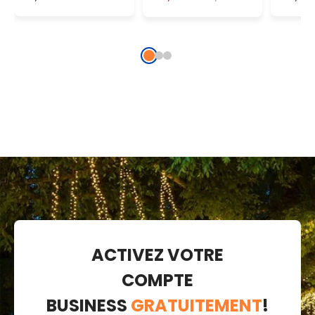
720 led blanc
chaud
blan
chaud
tradi
traditionnel
ACTIVEZ VOTRE
COMPTE
BUSINESS
GRATUITEMENT
!