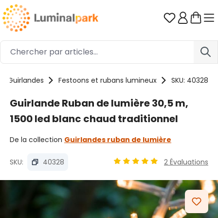
Passer au contenu principal
Vous avez 0
Guirlandes
Festoons et rubans lumineux
SKU: 40328
Guirlande Ruban de lumière 30,5 m,
1500 led blanc chaud traditionnel
De la collection
Guirlandes ruban de lumière
SKU:
40328
2 Évaluations
Note moyenne de 4.89 sur 5
Ignorer la galerie d'images