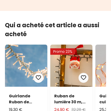
Qui a acheté cet article a aussi
acheté
Promo 23%
Guirlande
Ruban de
Guirl
Ruban de
lumière 30 m,
cuivr
lumière 14,9 m,
1500 led blanc
500 m
19,30 €
24,90 €
32,28 €
25,37