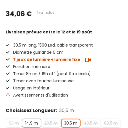
34,06 €
Tva inclue
Livraison prévue
entre le 12 et le 19 août
30,5 m long, 1500 Led, câble transparent
Diamètre guirlande 6 cm
7 jeux de lumière + lumière fixe
Fonction mémoire
Timer 8h on / 16h off (peut être exclu)
Timer avec touche lumineuse
Usage en intérieur
Avertissements d'utilisation
Choisissez Longueur:
30,5 m
9,1 m
14,9 m
20,5 m
30,5 m
40,5 m
60,5 m