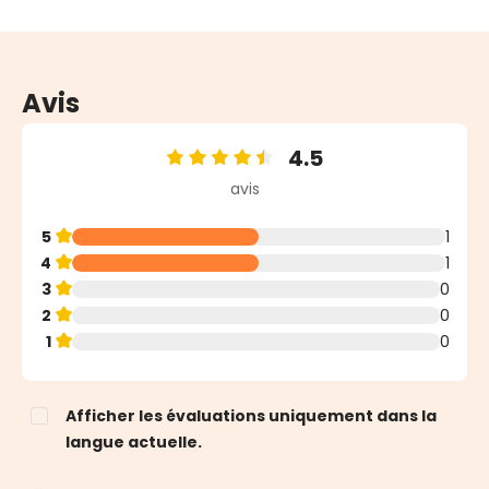
Avis
4.5
Note moyenne de 4.5 sur 5 étoiles
avis
5
1
4
1
3
0
2
0
1
0
Afficher les évaluations uniquement dans la
langue actuelle.