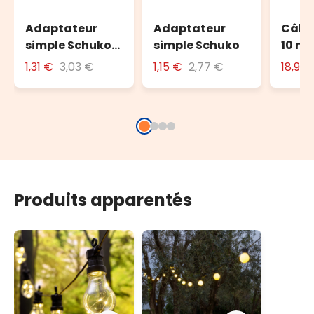
Adaptateur
Adaptateur
Câble
simple Schuko
simple Schuko
10 m 
avec fiche 16A
l'ext
1,31 €
3,03 €
1,15 €
2,77 €
18,90
Produits apparentés