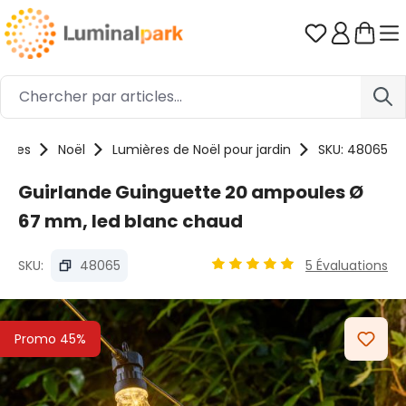
Passer au contenu principal
Vous avez 0
fêtes
Noël
Lumières de Noël pour jardin
SKU: 48065
Guirlande Guinguette 20 ampoules Ø
67 mm, led blanc chaud
SKU:
48065
5 Évaluations
Note moyenne de 4.88 sur 5
Ignorer la galerie d'images
Promo 45%