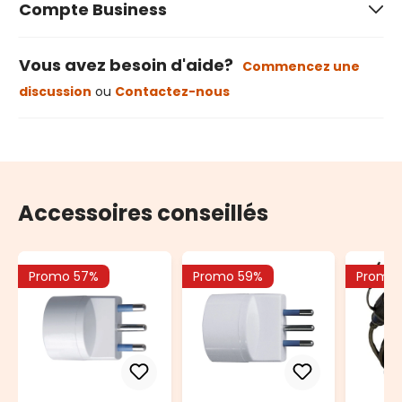
Compte Business
Vous avez besoin d'aide?
Commencez une
discussion
ou
Contactez-nous
Accessoires conseillés
Promo 57%
Promo 59%
Promo