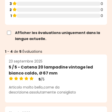
3
0
2
0
1
0
Afficher les évaluations uniquement dans la
langue actuelle.
1
-
4
de
5
Évaluations
23 septembre 2025
5 / 5 - Catena 20 lampadine vintage led
bianco caldo, Ø 67 mm
5
/5
Note moyenne de 5 sur 5 étoiles
Articolo molto bello,come da
descrizione.assolutamente consigliato