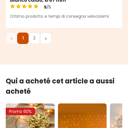
bianco caldo, Ø 67 mm
5
/5
Note moyenne de 5 sur 5 étoiles
Ottimo prodotto e tempi di consegna velocissimi
1
2
Page
Page
Qui a acheté cet article a aussi
acheté
Promo 60%