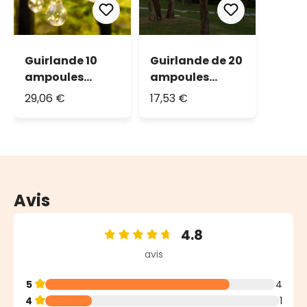
Guirlande 10
Guirlande de 20
ampoules
ampoules
vintage led
blanches, led
29,06 €
17,53 €
blanc chaud, Ø
blanc chaud
60 mm
Avis
4.8
Note moyenne de 4.8 sur 5 étoiles
avis
5
4
4
1