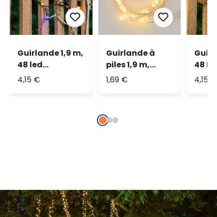
Guirlande 1,9 m,
Guirlande à
Guirl
48 led
piles 1,9 m,
48 LE
multicolor
blanc chaud
chau
4,15 €
1,69 €
4,15 