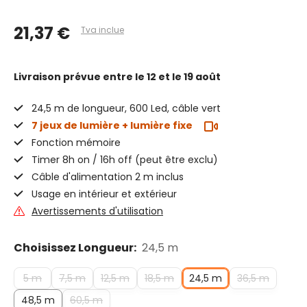
21,37 €
Tva inclue
Livraison prévue
entre le 12 et le 19 août
24,5 m de longueur, 600 Led, câble vert
7 jeux de lumière + lumière fixe
Fonction mémoire
Timer 8h on / 16h off (peut être exclu)
Câble d'alimentation 2 m inclus
Usage en intérieur et extérieur
Avertissements d'utilisation
Choisissez Longueur:
24,5 m
5 m
7,5 m
12,5 m
18,5 m
24,5 m
36,5 m
48,5 m
60,5 m