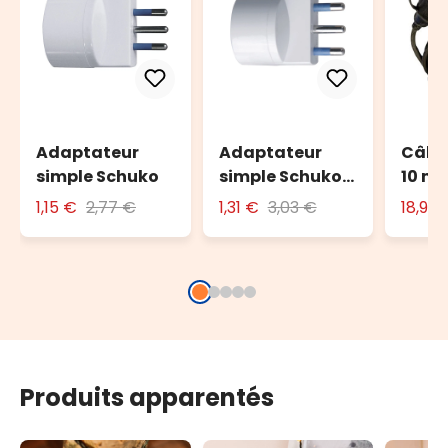
Adaptateur
Adaptateur
Câble
simple Schuko
simple Schuko
10 m 
avec fiche 16A
l'ext
1,15 €
2,77 €
1,31 €
3,03 €
18,90
Produits apparentés