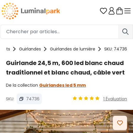
Passer au contenu principal
Vous avez 0
duits
Guirlandes
Guirlandes de lumière
SKU: 74736
Guirlande 24,5 m, 600 led blanc chaud
traditionnel et blanc chaud, câble vert
De la collection
Guirlandes led 5 mm
SKU:
74736
1 Évaluation
Note moyenne de 4.89 sur 
Ignorer la galerie d'images