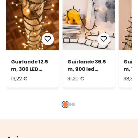
Guirlande 12,5
Guirlande 36,5
Guirl
m, 300 LED
m, 900 led
m, 12
blanc chaud
blanc chaud
blan
13,22 €
31,20 €
38,36
traditionnel
traditionnel
tradi