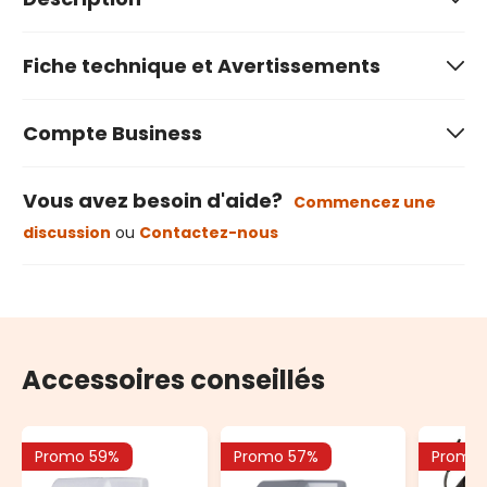
Fiche technique et Avertissements
Compte Business
Vous avez besoin d'aide?
Commencez une
discussion
ou
Contactez-nous
Accessoires conseillés
Promo 59%
Promo 57%
Promo