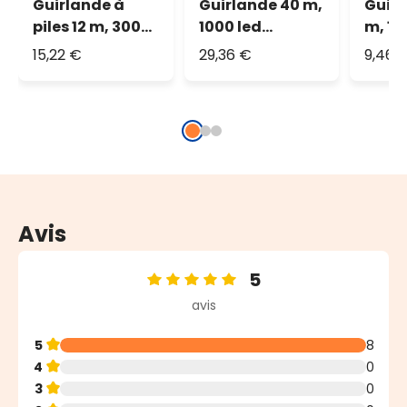
Guirlande à
Guirlande 40 m,
Guirl
piles 12 m, 300
1000 led
m, 18
multicolor
multicolor,
multi
15,22 €
29,36 €
9,46 
câble vert
câble
Avis
5
Note moyenne de 5 sur 5 étoiles
avis
5
8
4
0
3
0