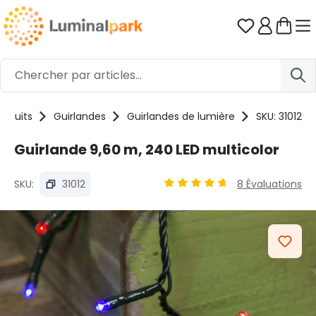
Passer au contenu principal
Vous avez 0
roduits
Guirlandes
Guirlandes de lumière
SKU: 31012
Guirlande 9,60 m, 240 LED multicolor
SKU:
31012
8 Évaluations
Note moyenne de 4.87 sur 5
Ignorer la galerie d'images