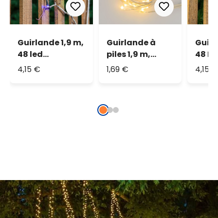
Guirlande 1,9 m,
Guirlande à
Guirl
48 led
piles 1,9 m,
48 LE
multicolor
blanc chaud
chau
4,15 €
1,69 €
4,15 