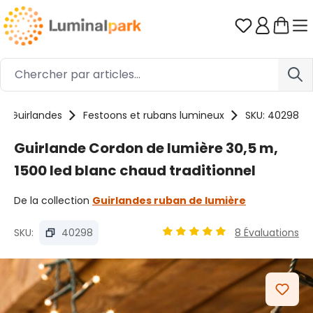
Passer au contenu principal
Vous avez 0
Guirlandes
Festoons et rubans lumineux
SKU: 40298
Guirlande Cordon de lumière 30,5 m,
1500 led blanc chaud traditionnel
De la collection
Guirlandes ruban de lumière
SKU:
40298
8 Évaluations
Note moyenne de 4.89 sur 5
Ignorer la galerie d'images