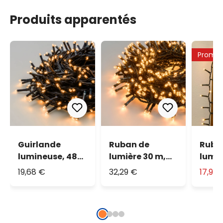
Produits apparentés
Promo
Guirlande
Ruban de
Ruba
lumineuse, 480
lumière 30 m,
lumiè
miniled blanc
1500 led blanc
1000 
19,68 €
32,29 €
17,90
chaud
chaud
chau
traditionnel
traditionnel