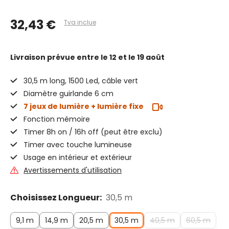
32,43 €
Tva inclue
Livraison prévue
entre le 12 et le 19 août
30,5 m long, 1500 Led, câble vert
Diamètre guirlande 6 cm
7 jeux de lumière + lumière fixe
Fonction mémoire
Timer 8h on / 16h off (peut être exclu)
Timer avec touche lumineuse
Usage en intérieur et extérieur
Avertissements d'utilisation
Choisissez Longueur:
30,5 m
9,1 m
14,9 m
20,5 m
30,5 m
40,5 m
60,5 m