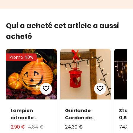
Qui a acheté cet article a aussi
acheté
Promo 40%
Lampion
Guirlande
Stalac
citrouille
Cordon de
0,5 m,
Halloween Ø 20
lumière 20,5 m,
Maxi
2,90 €
4,84 €
24,30 €
74,32
cm, blanc
1000 led blanc
chaud