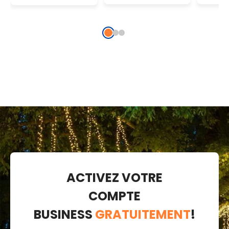
chaud
chaud
froid
traditionnel
ACTIVEZ VOTRE
COMPTE
BUSINESS
GRATUITEMENT
!