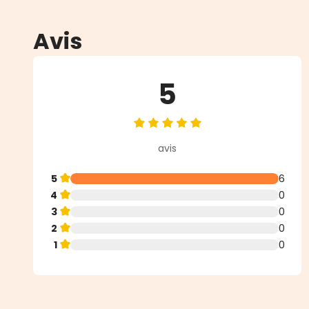
Avis
5
Note moyenne de 5 sur 5 étoiles
avis
5
6
4
0
3
0
2
0
1
0