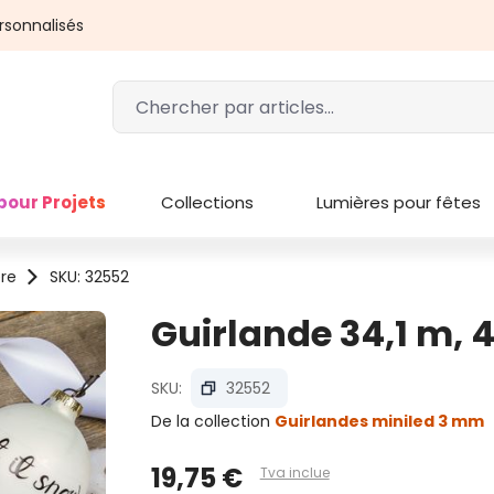
rsonnalisés
pour Projets
Collections
Lumières pour fêtes
ère
SKU: 32552
Guirlande 34,1 m, 
SKU:
32552
De la collection
Guirlandes miniled 3 mm
19,75 €
Tva inclue