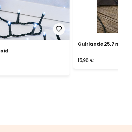
Guirlande 25,7 m, 360 
roid
15,98 €