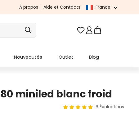
À propos
Aide et Contacts
France
Vous avez 0 articles da
Nouveautés
Outlet
Blog
480 miniled blanc froid
6 Évaluations
Note moyenne de 5 sur 5 étoile