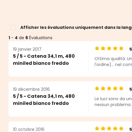
Afficher les évaluations uniquement dans la lang
1
-
4
de
6
Évaluations
19 janvier 2017
Note moyenne de
5 / 5 - Catena 34,1 m, 480
Ottima qualità. Un
miniled bianco freddo
l'ordine)... nel co
19 décembre 2016
Note moyenne de
5 / 5 - Catena 34,1 m, 480
Le luci sono da un
miniled bianco freddo
nessun problema. L
10 octobre 2016