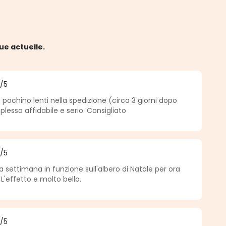
ue actuelle.
5
/5
 5 sur 5 étoiles
 pochino lenti nella spedizione (circa 3 giorni dopo
mplesso affidabile e serio. Consigliato
5
/5
 5 sur 5 étoiles
a settimana in funzione sull'albero di Natale per ora
'effetto e molto bello.
5
/5