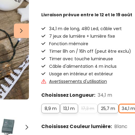
Livraison prévue
entre le 12 et le 19 août
34,1 m de long, 480 Led, câble vert
7 jeux de lumière + lumière fixe
Fonction mémoire
Timer 8h on / 16h off (peut être exclu)
Timer avec touche lumineuse
Câble d'alimentation 4 m inclus
Usage en intérieur et extérieur
Avertissements d'utilisation
Choisissez Longueur:
34,1 m
8,9 m
13,1 m
17,3 m
25,7 m
34,1 m
Choisissez Couleur lumière:
Blanc