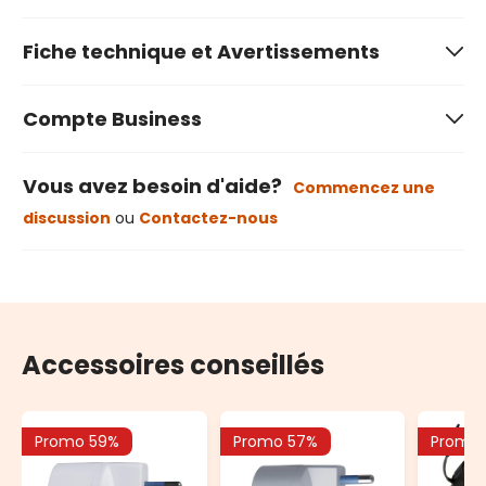
Fiche technique et Avertissements
Compte Business
Vous avez besoin d'aide?
Commencez une
discussion
ou
Contactez-nous
Accessoires conseillés
Promo 59%
Promo 57%
Promo