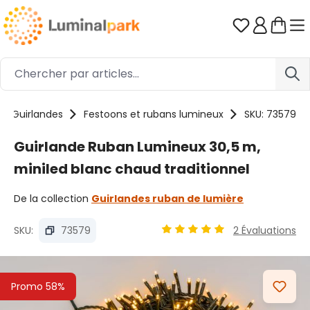
Passer au contenu principal
Vous avez 0
Guirlandes
Festoons et rubans lumineux
SKU: 73579
Guirlande Ruban Lumineux 30,5 m,
miniled blanc chaud traditionnel
De la collection
Guirlandes ruban de lumière
SKU:
73579
2 Évaluations
Note moyenne de 5 sur 5 ét
Ignorer la galerie d'images
Promo 58%