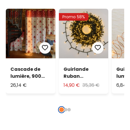
Promo 58%
Cascade de
Guirlande
Guir
lumière, 900
Ruban
lumi
microled blanc
Lumineux 30,5
câble
26,14 €
14,90 €
35,36 €
6,84 
chaud
m, miniled
piles 
traditionnel
blanc chaud
micro
chau