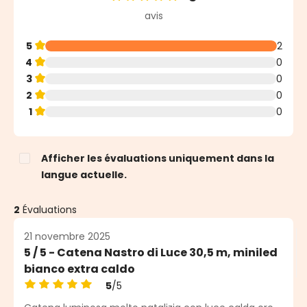
Note moyenne de 5 sur 5 étoiles
avis
5
2
4
0
3
0
2
0
1
0
Afficher les évaluations uniquement dans la
langue actuelle.
2
Évaluations
21 novembre 2025
5 / 5 - Catena Nastro di Luce 30,5 m, miniled
bianco extra caldo
5
/5
Note moyenne de 5 sur 5 étoiles