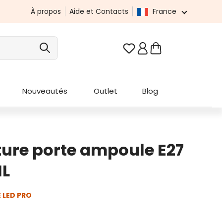
À propos
Aide et Contacts
France
Vous avez 0 articles da
Nouveautés
Outlet
Blog
ure porte ampoule E27
ML
 LED PRO