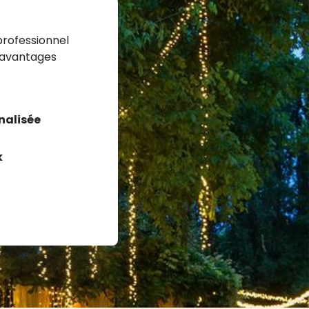
professionnel
 avantages
nalisée
k