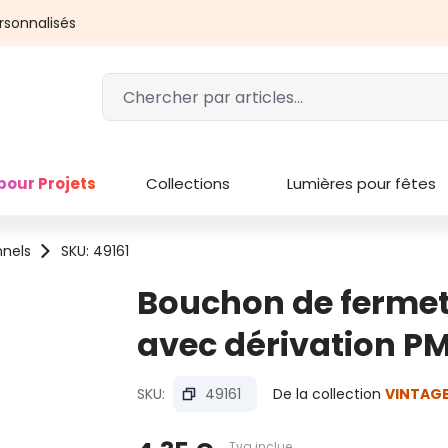
rsonnalisés
pour Projets
Collections
Lumières pour fêtes
nnels
SKU: 49161
Bouchon de fermet
avec dérivation P
SKU:
49161
De la collection
VINTAGE
Tva inclue