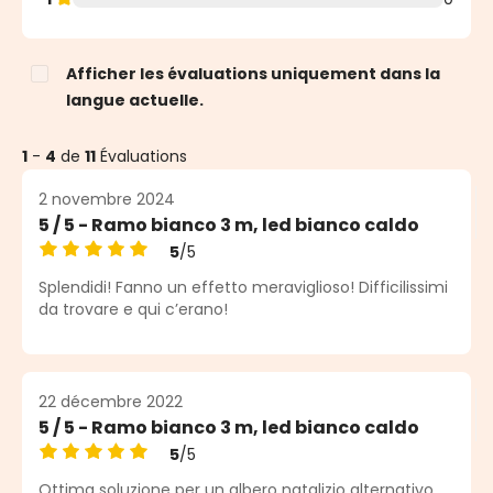
Afficher les évaluations uniquement dans la
langue actuelle.
1
-
4
de
11
Évaluations
2 novembre 2024
5 / 5 - Ramo bianco 3 m, led bianco caldo
5
/5
Note moyenne de 5 sur 5 étoiles
Splendidi! Fanno un effetto meraviglioso! Difficilissimi
da trovare e qui c’erano!
22 décembre 2022
5 / 5 - Ramo bianco 3 m, led bianco caldo
5
/5
Note moyenne de 5 sur 5 étoiles
Ottima soluzione per un albero natalizio alternativo