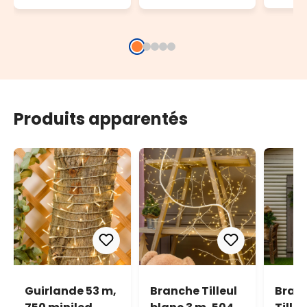
Produits apparentés
Guirlande 53 m,
Branche Tilleul
Bran