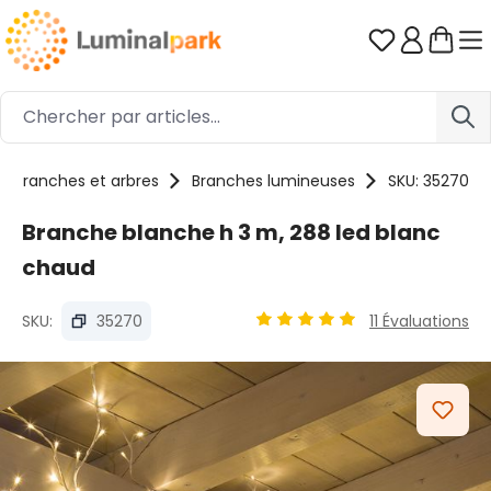
Passer au contenu principal
Vous avez 0
Branches et arbres
Branches lumineuses
SKU: 35270
Branche blanche h 3 m, 288 led blanc
chaud
SKU:
35270
11 Évaluations
Note moyenne de 4.93 sur 5
Ignorer la galerie d'images