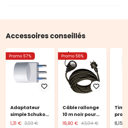
Accessoires conseillés
Promo 57%
Promo 56%
Adaptateur
Câble rallonge
Time
simple Schuko
10 m noir pour
prog
avec fiche 16A
l'extérieur
DAIL
1,31 €
3,03 €
18,90 €
43,04 €
8,15 €