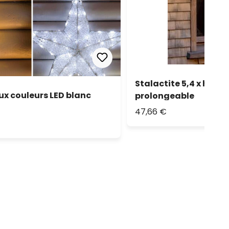
Stalactite 5,4 x h 0,3
ux couleurs LED blanc
prolongeable
47,66 €