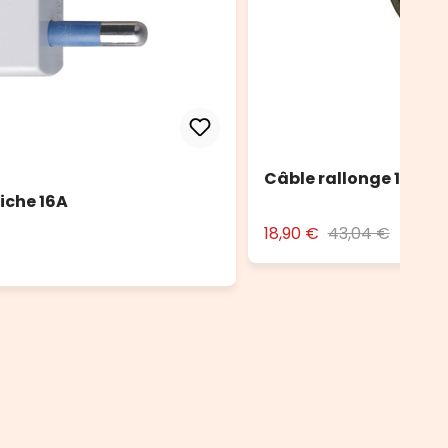
Câble rallonge 10 m no
iche 16A
18,90 €
43,04 €