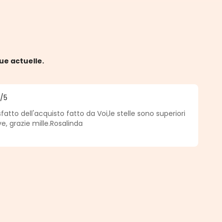
ue actuelle.
5
/5
 5 sur 5 étoiles
atto dell'acquisto fatto da Voi,le stelle sono superiori
e, grazie mille.Rosalinda