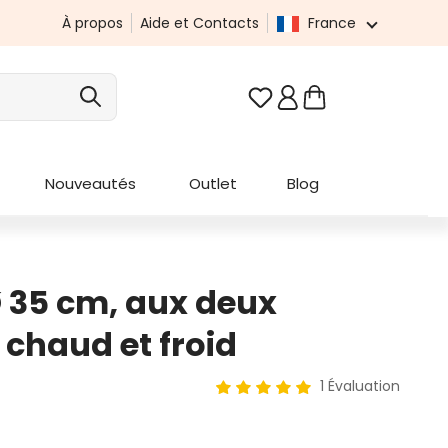
À propos
Aide et Contacts
France
Vous avez 0 articles da
Nouveautés
Outlet
Blog
Ø 35 cm, aux deux
 chaud et froid
1 Évaluation
Note moyenne de 5 sur 5 étoi