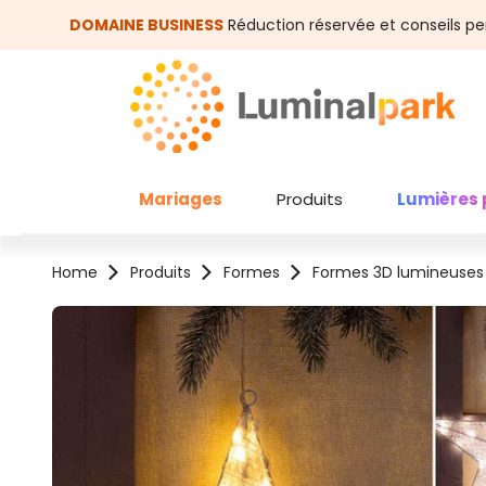
asser au contenu principal
Passer à la recherche
DOMAINE BUSINESS
Réduction réservée et conseils pe
Mariages
Produits
Lumières 
Home
Produits
Formes
Formes 3D lumineuses
Ignorer la galerie d'images