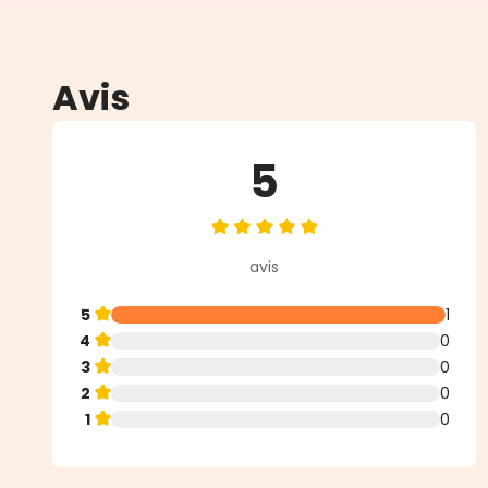
Avis
5
Note moyenne de 5 sur 5 étoiles
avis
5
1
4
0
3
0
2
0
1
0