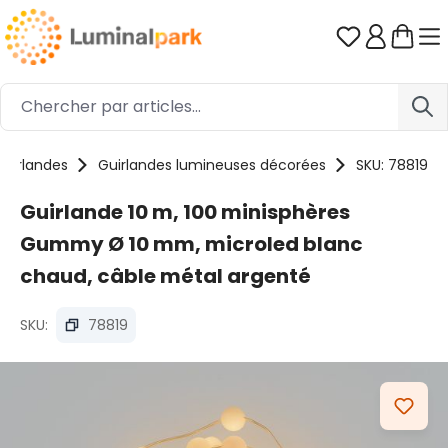
Passer au contenu principal
Vous avez 0
Guirlandes
Guirlandes lumineuses décorées
SKU: 78819
Guirlande 10 m, 100 minisphères
Gummy Ø 10 mm, microled blanc
chaud, câble métal argenté
SKU:
78819
Ignorer la galerie d'images