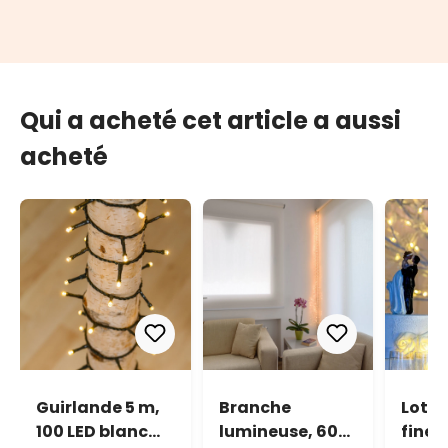
Qui a acheté cet article a aussi
acheté
Guirlande 5 m,
Branche
Lot d
100 LED blanc
lumineuse, 600
fines,