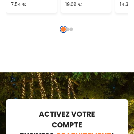
chaud
microled blanc
goutt
7,54 €
19,68 €
14,30
chaud
cm
traditionnel
ACTIVEZ VOTRE
COMPTE