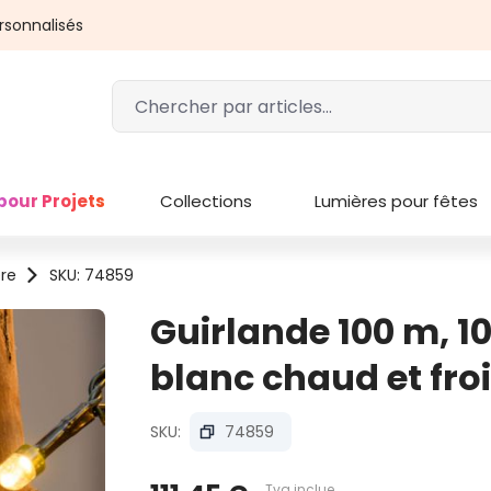
rsonnalisés
pour Projets
Collections
Lumières pour fêtes
ère
SKU: 74859
Guirlande 100 m, 1
blanc chaud et froi
SKU:
74859
Tva inclue