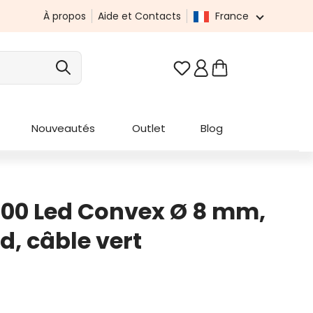
À propos
Aide et Contacts
France
Vous avez 0 articles da
Nouveautés
Outlet
Blog
000 Led Convex Ø 8 mm,
d, câble vert