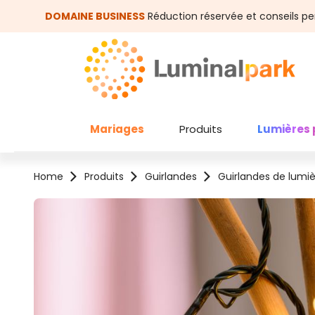
asser au contenu principal
Passer à la recherche
DOMAINE BUSINESS
Réduction réservée et conseils pe
Mariages
Produits
Lumières 
Home
Produits
Guirlandes
Guirlandes de lumi
Ignorer la galerie d'images