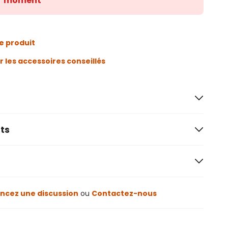
moment
e produit
r les accessoires conseillés
ts
cez une discussion
ou
Contactez-nous