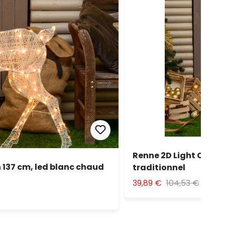
Renne 2D Light Crème
 137 cm, led blanc chaud
traditionnel
39,89 €
104,53 €