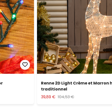
or
Renne 2D Light Crème et Marron h
traditionnel
39,89 €
104,53 €