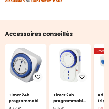
discussion
ou
Contactez-nous
Accessoires conseillés
Promo
Timer 24h
Timer 24h
Adap
programmable
programmable
tripl
COMPACT
DAILY
10A
8,77 €
8,15 €
1,31 €