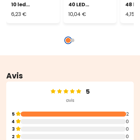
10 led
40 LED
48 le
multicolor
multicolor
multi
6,23 €
10,04 €
4,15 
Avis
5
Note moyenne de 5 sur 5 étoiles
avis
5
2
4
0
3
0
2
0