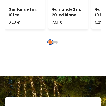
Guirlande 1 m,
Guirlande 2 m,
Guirl
10 led
20 led blanc
10 le
multicolor
chaud
chau
6,23 €
7,61 €
6,23 