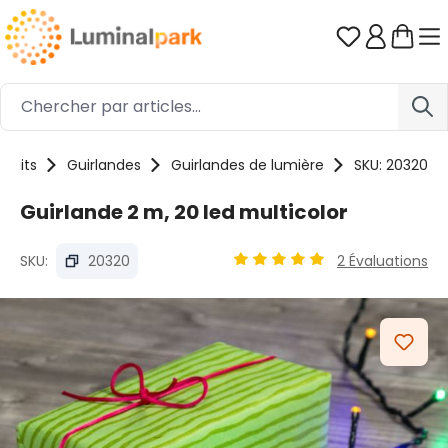
Passer au contenu principal
Vous avez 0
oduits
Guirlandes
Guirlandes de lumière
SKU: 20320
Guirlande 2 m, 20 led multicolor
SKU:
20320
2 Évaluations
Note moyenne de 4.88 sur 5
Ignorer la galerie d'images