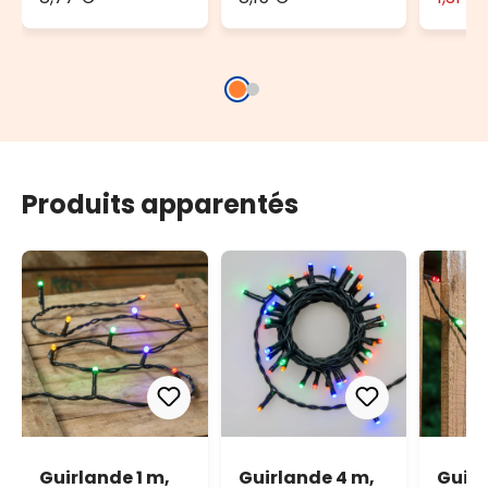
Produits apparentés
Guirlande 1 m,
Guirlande 4 m,
Guirl